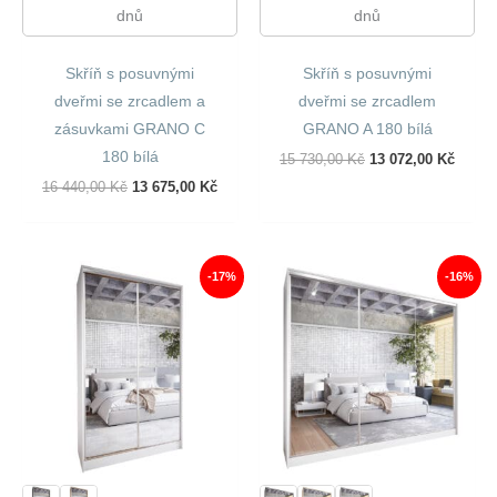
dnů
dnů
Skříň s posuvnými
Skříň s posuvnými
dveřmi se zrcadlem a
dveřmi se zrcadlem
zásuvkami GRANO C
GRANO A 180 bílá
180 bílá
Původní
Aktuál
15 730,00
Kč
13 072,00
Kč
Cena
Cena
Původní
Aktuální
16 440,00
Kč
13 675,00
Kč
Byla:
Je:
Cena
Cena
15
13
Byla:
Je:
730,00 Kč.
072,00
16
13
440,00 Kč.
675,00 Kč.
-17%
-16%