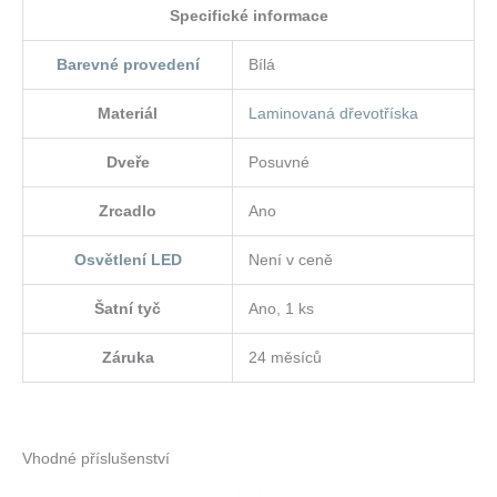
Specifické informace
Barevné provedení
Bílá
Materiál
Laminovaná dřevotříska
Dveře
Posuvné
Zrcadlo
Ano
Osvětlení LED
Není v ceně
Šatní tyč
Ano, 1 ks
Záruka
24 měsíců
Vhodné příslušenství