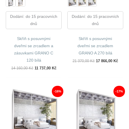
Dodání: do 15 pracovních
Dodání: do 15 pracovních
dnů
dnů
Skříň s posuvnými
Skříň s posuvnými
dveřmi se zrcadlem a
dveřmi se zrcadlem
zásuvkami GRANO C
GRANO A 270 bílá
120 bílá
Původní
Aktuál
21 370,00
Kč
17 866,00
Kč
Cena
Cena
Původní
Aktuální
14 160,00
Kč
11 737,00
Kč
Byla:
Je:
Cena
Cena
21
17
Byla:
Je:
370,00 Kč.
866,00
14
11
160,00 Kč.
737,00 Kč.
-16%
-17%