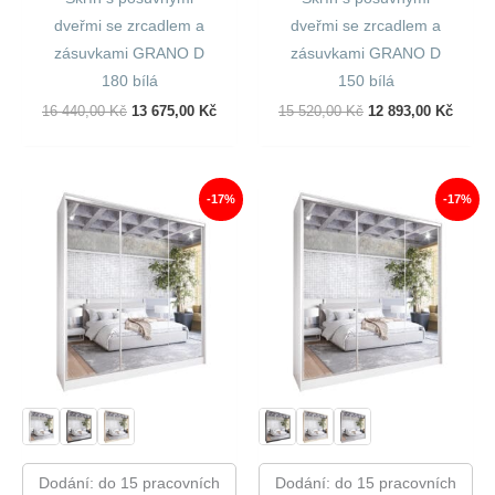
dveřmi se zrcadlem a
dveřmi se zrcadlem a
zásuvkami GRANO D
zásuvkami GRANO D
180 bílá
150 bílá
Původní
Aktuální
Původní
Aktuál
16 440,00
Kč
13 675,00
Kč
15 520,00
Kč
12 893,00
Kč
Cena
Cena
Cena
Cena
Byla:
Je:
Byla:
Je:
16
13
15
12
440,00 Kč.
675,00 Kč.
520,00 Kč.
893,00
-17%
-17%
Dodání: do 15 pracovních
Dodání: do 15 pracovních