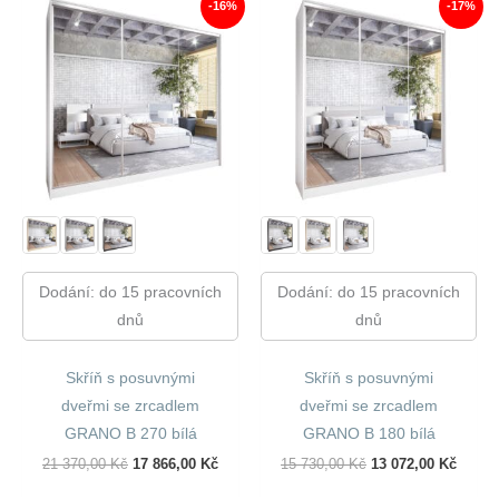
-16%
-17%
Dodání: do 15 pracovních
Dodání: do 15 pracovních
dnů
dnů
Skříň s posuvnými
Skříň s posuvnými
dveřmi se zrcadlem
dveřmi se zrcadlem
GRANO B 270 bílá
GRANO B 180 bílá
Původní
Aktuální
Původní
Aktuál
21 370,00
Kč
17 866,00
Kč
15 730,00
Kč
13 072,00
Kč
Cena
Cena
Cena
Cena