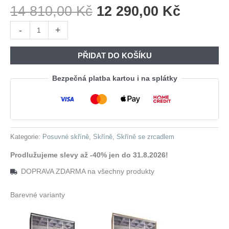
Původní
Aktuáln
14 810,00
Kč
12 290,00
Kč
Cena
Cena
Skříň
-
+
Byla:
Je:
s
14
12
posuvnými
PŘIDAT DO KOŠÍKU
810,00 Kč.
290,00 
dveřmi
se
Bezpečná platba kartou i na splátky
zrcadlem
GRANO
A
150
Kategorie:
Posuvné skříně
,
Skříně
,
Skříně se zrcadlem
bílá
množství
Prodlužujeme slevy až -40% jen do 31.8.2026!
DOPRAVA ZDARMA na všechny produkty
Barevné varianty