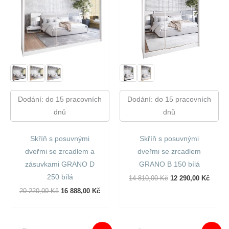
Dodání: do 15 pracovních
Dodání: do 15 pracovních
dnů
dnů
Skříň s posuvnými
Skříň s posuvnými
dveřmi se zrcadlem a
dveřmi se zrcadlem
zásuvkami GRANO D
GRANO B 150 bílá
250 bílá
Původní
Aktuál
14 810,00
Kč
12 290,00
Kč
Cena
Cena
Původní
Aktuální
20 220,00
Kč
16 888,00
Kč
Byla:
Je:
Cena
Cena
14
12
Byla:
Je:
810,00 Kč.
290,00
20
16
220,00 Kč.
888,00 Kč.