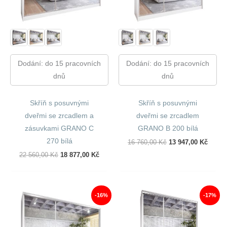
Dodání: do 15 pracovních
Dodání: do 15 pracovních
dnů
dnů
Skříň s posuvnými
Skříň s posuvnými
dveřmi se zrcadlem a
dveřmi se zrcadlem
zásuvkami GRANO C
GRANO B 200 bílá
270 bílá
Původní
Aktuál
16 760,00
Kč
13 947,00
Kč
Cena
Cena
Původní
Aktuální
22 560,00
Kč
18 877,00
Kč
Byla:
Je:
Cena
Cena
16
13
Byla:
Je:
760,00 Kč.
947,00
22
18
560,00 Kč.
877,00 Kč.
-16%
-17%