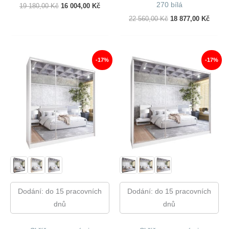
270 bílá
Původní
Aktuální
19 180,00
Kč
16 004,00
Kč
Cena
Cena
Původní
Aktuál
22 560,00
Kč
18 877,00
Kč
Byla:
Je:
Cena
Cena
19
16
Byla:
Je:
180,00 Kč.
004,00 Kč.
22
18
560,00 Kč.
877,00
-17%
-17%
Dodání: do 15 pracovních
Dodání: do 15 pracovních
dnů
dnů