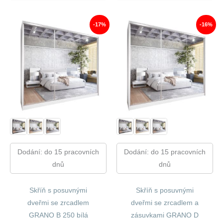
Byla:
Je:
Byla:
Je:
21
17
15
13
370,00 Kč.
866,00 Kč.
730,00 Kč.
072,00
-17%
-16%
Dodání: do 15 pracovních
Dodání: do 15 pracovních
dnů
dnů
Skříň s posuvnými
Skříň s posuvnými
dveřmi se zrcadlem
dveřmi se zrcadlem a
GRANO B 250 bílá
zásuvkami GRANO D