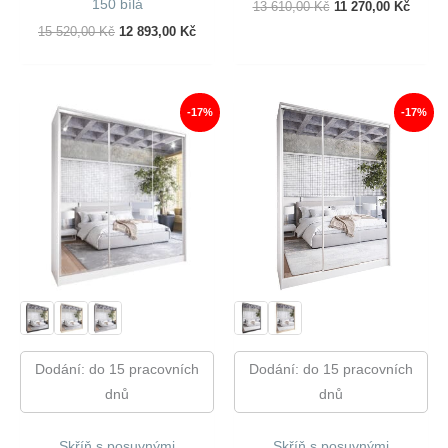
150 bílá
Původní
Aktuál
13 610,00
Kč
11 270,00
Kč
Cena
Cena
Původní
Aktuální
15 520,00
Kč
12 893,00
Kč
Byla:
Je:
Cena
Cena
13
11
Byla:
Je:
610,00 Kč.
270,00
15
12
520,00 Kč.
893,00 Kč.
-17%
-17%
Dodání: do 15 pracovních
Dodání: do 15 pracovních
dnů
dnů
Skříň s posuvnými
Skříň s posuvnými