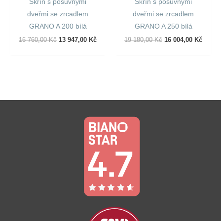
Skříň s posuvnými
Skříň s posuvnými
dveřmi se zrcadlem
dveřmi se zrcadlem
GRANO A 200 bílá
GRANO A 250 bílá
Původní
Aktuální
Původní
Aktuál
16 760,00
Kč
13 947,00
Kč
19 180,00
Kč
16 004,00
Kč
Cena
Cena
Cena
Cena
Byla:
Je:
Byla:
Je:
16
13
19
16
760,00 Kč.
947,00 Kč.
180,00 Kč.
004,00