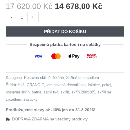
Původní
Aktuáln
17 620,00
Kč
14 678,00
Kč
Cena
Cena
Skříň
-
+
Byla:
Je:
s
17
14
posuvnými
PŘIDAT DO KOŠÍKU
620,00 Kč.
678,00 
dveřmi
se
Bezpečná platba kartou i na splátky
zrcadlem
a
zásuvkami
GRANO
Kategorie:
Posuvné skříně
,
Skříně
,
Skříně se zrcadlem
C
Štítků:
bílá
,
GRANO C
,
laminovaná dřevotříska
,
ložnice
,
pokoj
,
200
posuvná skříň
,
šatna
,
šatní tyč
,
skříň
,
skříň 200x205
,
skříň se
bílá
zrcadlem
,
zásuvky
množství
Prodlužujeme slevy až -40% jen do 31.8.2026!
DOPRAVA ZDARMA na všechny produkty