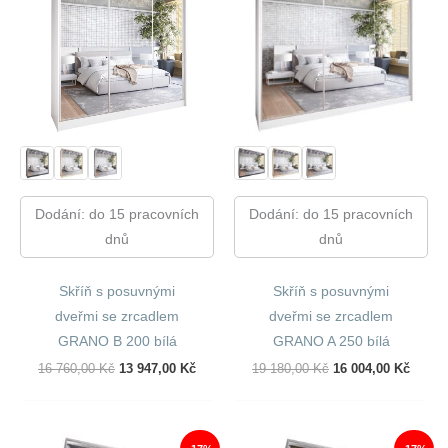
Dodání: do 15 pracovních
Dodání: do 15 pracovních
dnů
dnů
Skříň s posuvnými
Skříň s posuvnými
dveřmi se zrcadlem
dveřmi se zrcadlem
GRANO B 200 bílá
GRANO A 250 bílá
Původní
Aktuální
Původní
Aktuál
16 760,00
Kč
13 947,00
Kč
19 180,00
Kč
16 004,00
Kč
Cena
Cena
Cena
Cena
Byla:
Je:
Byla:
Je:
16
13
19
16
760,00 Kč.
947,00 Kč.
180,00 Kč.
004,00