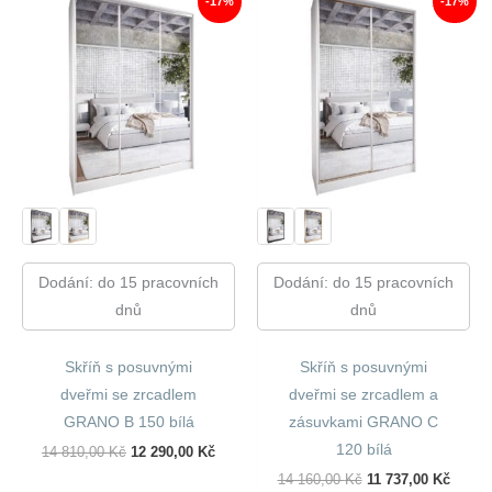
-17%
-17%
Dodání: do 15 pracovních
Dodání: do 15 pracovních
dnů
dnů
Skříň s posuvnými
Skříň s posuvnými
dveřmi se zrcadlem
dveřmi se zrcadlem a
GRANO B 150 bílá
zásuvkami GRANO C
120 bílá
Původní
Aktuální
14 810,00
Kč
12 290,00
Kč
Cena
Cena
Původní
Aktuál
14 160,00
Kč
11 737,00
Kč
Byla:
Je: