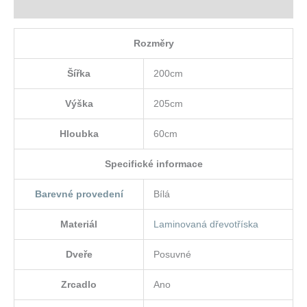
Hodnocení (0)
Rozměry
Šířka
200cm
Výška
205cm
Hloubka
60cm
Specifické informace
Barevné provedení
Bílá
Materiál
Laminovaná dřevotříska
Dveře
Posuvné
Zrcadlo
Ano