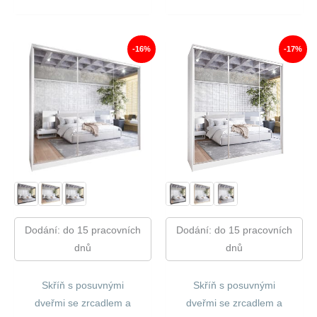
Cena
Cena
14
12
Byla:
Je:
810,00 Kč.
290,00 Kč.
14
11
160,00 Kč.
737,00
-16%
-17%
Dodání: do 15 pracovních
Dodání: do 15 pracovních
dnů
dnů
Skříň s posuvnými
Skříň s posuvnými
dveřmi se zrcadlem a
dveřmi se zrcadlem a