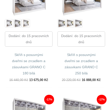
Dodání: do 15 pracovních
Dodání: do 15 pracovních
dnů
dnů
Skříň s posuvnými
Skříň s posuvnými
dveřmi se zrcadlem a
dveřmi se zrcadlem a
zásuvkami GRANO C
zásuvkami GRANO C
180 bílá
250 bílá
Původní
Aktuální
Původní
Aktuál
16 440,00
Kč
13 675,00
Kč
20 220,00
Kč
16 888,00
Kč
Cena
Cena
Cena
Cena
Byla:
Je:
Byla:
Je:
16
13
20
16
440,00 Kč.
675,00 Kč.
220,00 Kč.
888,00
-17%
-17%