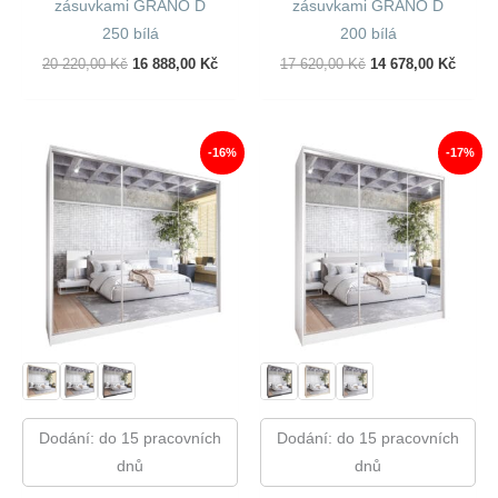
zásuvkami GRANO D
zásuvkami GRANO D
250 bílá
200 bílá
Původní
Aktuální
Původní
Aktuál
20 220,00
Kč
16 888,00
Kč
17 620,00
Kč
14 678,00
Kč
Cena
Cena
Cena
Cena
Byla:
Je:
Byla:
Je:
20
16
17
14
220,00 Kč.
888,00 Kč.
620,00 Kč.
678,00
-16%
-17%
Dodání: do 15 pracovních
Dodání: do 15 pracovních
dnů
dnů