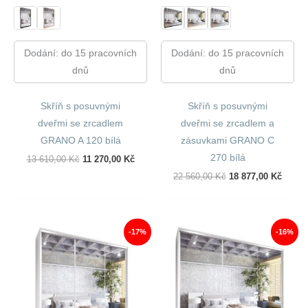
Dodání: do 15 pracovních
Dodání: do 15 pracovních
dnů
dnů
Skříň s posuvnými
Skříň s posuvnými
dveřmi se zrcadlem
dveřmi se zrcadlem a
GRANO A 120 bílá
zásuvkami GRANO C
270 bílá
Původní
Aktuální
13 610,00
Kč
11 270,00
Kč
Cena
Cena
Původní
Aktuál
22 560,00
Kč
18 877,00
Kč
Byla:
Je:
Cena
Cena
13
11
Byla:
Je:
610,00 Kč.
270,00 Kč.
22
18
560,00 Kč.
877,00
-17%
-16%