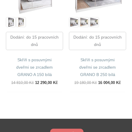
Dodání: do 15 pracovních
Dodání: do 15 pracovních
dnů
dnů
Skříň s posuvnými
Skříň s posuvnými
dveřmi se zrcadlem
dveřmi se zrcadlem
GRANO A 150 bílá
GRANO B 250 bílá
Původní
Aktuální
Původní
Aktuál
14 810,00
Kč
12 290,00
Kč
19 180,00
Kč
16 004,00
Kč
Cena
Cena
Cena
Cena
Byla:
Je:
Byla:
Je:
14
12
19
16
810,00 Kč.
290,00 Kč.
180,00 Kč.
004,00