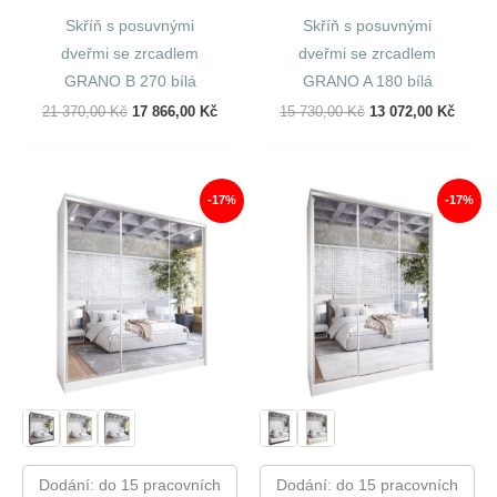
Skříň s posuvnými
Skříň s posuvnými
dveřmi se zrcadlem
dveřmi se zrcadlem
GRANO B 270 bílá
GRANO A 180 bílá
Původní
Aktuální
Původní
Aktuál
21 370,00
Kč
17 866,00
Kč
15 730,00
Kč
13 072,00
Kč
Cena
Cena
Cena
Cena
Byla:
Je:
Byla:
Je:
21
17
15
13
370,00 Kč.
866,00 Kč.
730,00 Kč.
072,00
-17%
-17%
Dodání: do 15 pracovních
Dodání: do 15 pracovních