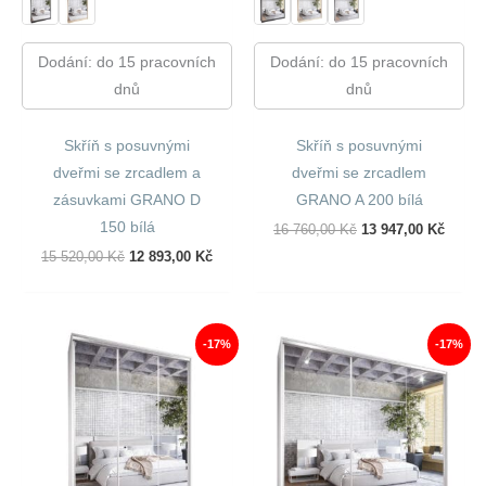
Dodání: do 15 pracovních
Dodání: do 15 pracovních
dnů
dnů
Skříň s posuvnými
Skříň s posuvnými
dveřmi se zrcadlem a
dveřmi se zrcadlem
zásuvkami GRANO D
GRANO A 200 bílá
150 bílá
Původní
Aktuál
16 760,00
Kč
13 947,00
Kč
Cena
Cena
Původní
Aktuální
15 520,00
Kč
12 893,00
Kč
Byla:
Je:
Cena
Cena
16
13
Byla:
Je:
760,00 Kč.
947,00
15
12
520,00 Kč.
893,00 Kč.
-17%
-17%