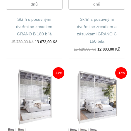
dnů
dnů
Skříň s posuvnými
Skříň s posuvnými
dveřmi se zrcadlem
dveřmi se zrcadlem a
GRANO B 180 bílá
zásuvkami GRANO C
150 bílá
Původní
Aktuální
15 730,00
Kč
13 072,00
Kč
Cena
Cena
Původní
Aktuál
15 520,00
Kč
12 893,00
Kč
Byla:
Je:
Cena
Cena
15
13
Byla:
Je:
730,00 Kč.
072,00 Kč.
15
12
520,00 Kč.
893,00
-17%
-17%