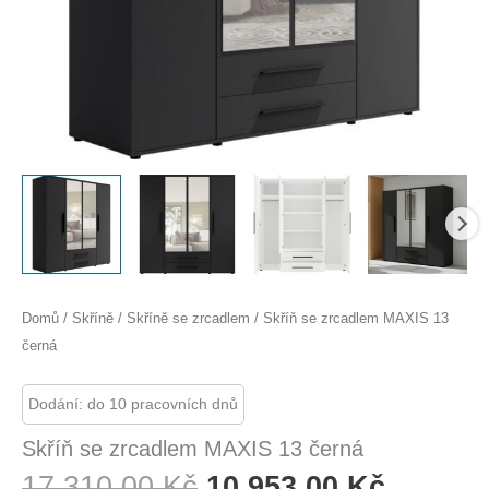
Domů
/
Skříně
/
Skříně se zrcadlem
/ Skříň se zrcadlem MAXIS 13
černá
Dodání: do 10 pracovních dnů
Skříň se zrcadlem MAXIS 13 černá
Původní
Aktuáln
17 310,00
Kč
10 953,00
Kč