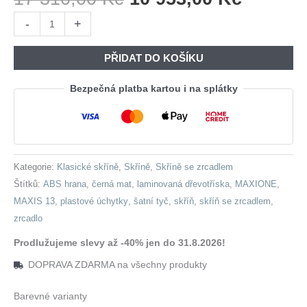
Cena
Cena
Skříň
-
+
Byla:
Je:
se
17
10
zrcadlem
PŘIDAT DO KOŠÍKU
310,00 Kč.
953,00 
MAXIS
13
Bezpečná platba kartou i na splátky
černá
množství
Kategorie:
Klasické skříně
,
Skříně
,
Skříně se zrcadlem
Štítků:
ABS hrana
,
černá mat
,
laminovaná dřevotříska
,
MAXIONE
,
MAXIS 13
,
plastové úchytky
,
šatní tyč
,
skříň
,
skříň se zrcadlem
,
zrcadlo
Prodlužujeme slevy až -40% jen do 31.8.2026!
DOPRAVA ZDARMA na všechny produkty
Barevné varianty