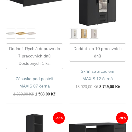
Dodání: Rychlá doprava do
Dodání: do 10 pracovních
7 pracovních dnů
dnů
Dostupných 1 ks.
Skříň se zrcadlem
Zásuvka pod postelí
MAXIS 12 černá
MAXIS 07 černá
Původní
Aktuál
13 920,00
Kč
8 749,00
Kč
Cena
Cena
Původní
Aktuální
1 860,00
Kč
1 508,00
Kč
Byla:
Je:
Cena
Cena
13
8
Byla:
Je:
920,00 Kč.
749,00
1
1
860,00 Kč.
508,00 Kč.
-27%
-29%