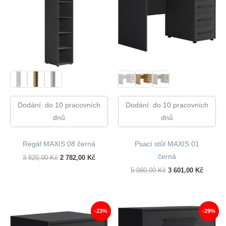
Dodání: do 10 pracovních
Dodání: do 10 pracovních
dnů
dnů
Regál MAXIS 08 černá
Psací stůl MAXIS 01
černá
Původní
Aktuální
3 820,00
Kč
2 782,00
Kč
Cena
Cena
Původní
Aktuáln
5 080,00
Kč
3 601,00
Kč
Byla:
Je:
Cena
Cena
3
2
Byla:
Je:
820,00 Kč.
782,00 Kč.
5
3
080,00 Kč.
601,00 
-23%
-29%