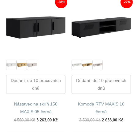
-28%
-27%
Dodání: do 10 pracovních
Dodání: do 10 pracovních
dnů
dnů
Nástavec na skříň 150
Komoda RTV MAXIS 10
MAXIS 05 černá
černá
Původní
Aktuální
Původní
Aktuáln
4 560,00
Kč
3 263,00
Kč
3 590,00
Kč
2 633,00
Kč
Cena
Cena
Cena
Cena
Byla:
Je:
Byla:
Je:
4
3
3
2