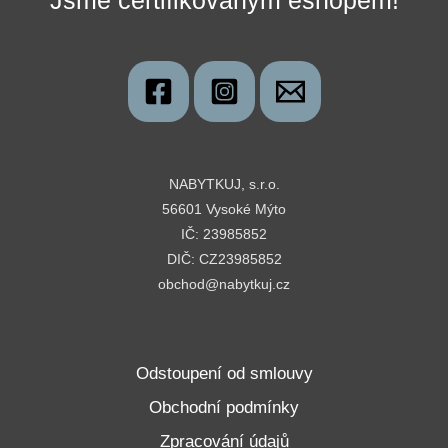
Jsme certifikovaným eshopem!
NABYTKUJ, s.r.o.
56601 Vysoké Mýto
IČ: 23985852
DIČ: CZ23985852
obchod@nabytkuj.cz
Odstoupení od smlouvy
Obchodní podmínky
Zpracování údajů