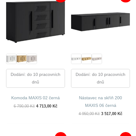
Dodání: do 10 pracovních
Dodání: do 10 pracovních
dnů
dnů
Komoda MAXIS 02 černá
Nástavec na skříň 200
MAXIS 06 černá
Původní
Aktuální
6 790,00
Kč
4 713,00
Kč
Cena
Cena
Původní
Aktuáln
4 950,00
Kč
3 517,00
Kč
Byla:
Je:
Cena
Cena
6
4
Byla:
Je:
790,00 Kč.
713,00 Kč.
4
3
950,00 Kč.
517,00 