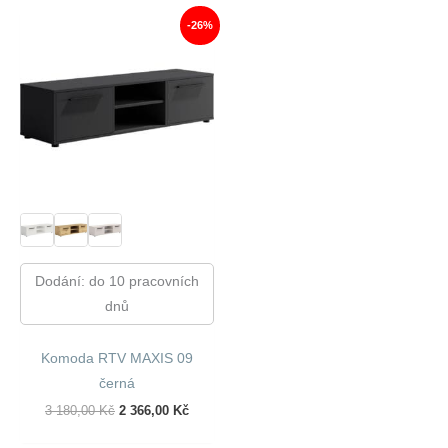
560,00 Kč.
263,00 Kč.
590,00 Kč.
633,00 
-26%
Dodání: do 10 pracovních
dnů
Komoda RTV MAXIS 09
černá
Původní
Aktuální
3 180,00
Kč
2 366,00
Kč
Cena
Cena
Byla:
Je: