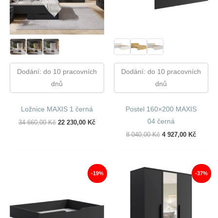
Dodání: do 10 pracovních
Dodání: do 10 pracovních
dnů
dnů
Ložnice MAXIS 1 černá
Postel 160×200 MAXIS
04 černá
Původní
Aktuální
34 660,00
Kč
22 230,00
Kč
Cena
Cena
Původní
Aktuáln
8 040,00
Kč
4 927,00
Kč
Byla:
Je:
Cena
Cena
34
22
Byla:
Je:
660,00 Kč.
230,00 Kč.
8
4
040,00 Kč.
927,00 
-19%
-37%