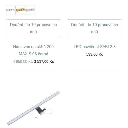
Dodání: do 10 pracovních
Dodání: do 10 pracovních
dnů
dnů
Nástavec na skříň 200
LED osvětlení SABI 2.5
MAXIS 06 černá
599,00
Kč
Původní
Aktuální
4 950,00
Kč
3 517,00
Kč
Cena
Cena
Byla:
Je:
4
3
950,00 Kč.
517,00 Kč.