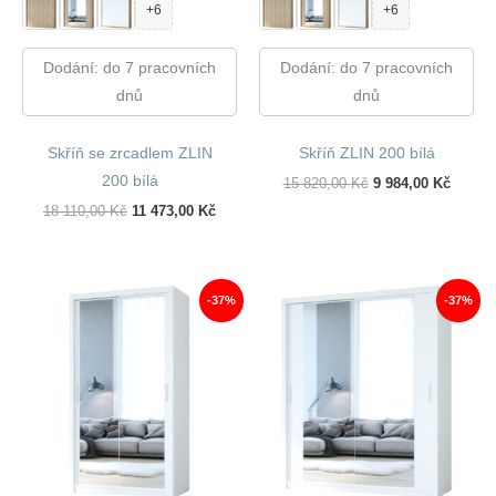
+6
+6
Dodání: do 7 pracovních
Dodání: do 7 pracovních
dnů
dnů
Skříň se zrcadlem ZLIN
Skříň ZLIN 200 bílá
200 bílá
Původní
Aktuál
15 820,00
Kč
9 984,00
Kč
Cena
Cena
Původní
Aktuální
18 110,00
Kč
11 473,00
Kč
Byla:
Je:
Cena
Cena
15
9
Byla:
Je:
820,00 Kč.
984,00
18
11
110,00 Kč.
473,00 Kč.
-37%
-37%