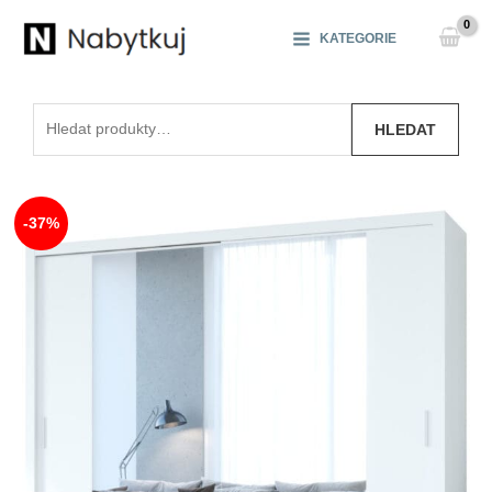
Přeskočit
na
KATEGORIE
obsah
Hledat:
HLEDAT
-37%