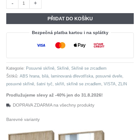
Skříň
-
+
Byla:
Je:
se
19
12
zrcadlem
PŘIDAT DO KOŠÍKU
230,00 Kč.
201,00 
ZLIN
220
Bezpečná platba kartou i na splátky
bílá
množství
Kategorie:
Posuvné skříně
,
Skříně
,
Skříně se zrcadlem
Štítků:
ABS hrana
,
bílá
,
laminovaná dřevotříska
,
posuvné dveře
,
posuvné skříně
,
šatní tyč
,
skříň
,
skříně se zrcadlem
,
VISTA
,
ZLIN
Prodlužujeme slevy až -40% jen do 31.8.2026!
DOPRAVA ZDARMA na všechny produkty
Barevné varianty