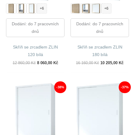
+6
+6
Dodání: do 7 pracovních
Dodání: do 7 pracovních
dnů
dnů
Skříň se zrcadlem ZLIN
Skříň se zrcadlem ZLIN
120 bílá
180 bílá
Původní
Aktuální
Původní
Aktuál
12 860,00
Kč
8 060,00
Kč
16 160,00
Kč
10 205,00
Kč
Cena
Cena
Cena
Cena
Byla:
Je:
Byla:
Je:
12
8
16
10
860,00 Kč.
060,00 Kč.
160,00 Kč.
205,00
-38%
-37%