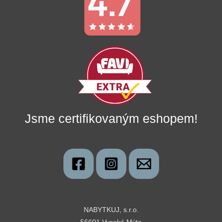
Jsme certifikovaným eshopem!
NABYTKUJ, s.r.o.