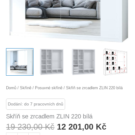
Domů
/
Skříně
/
Posuvné skříně
/ Skříň se zrcadlem ZLIN 220 bílá
Dodání: do 7 pracovních dnů
Skříň se zrcadlem ZLIN 220 bílá
Původní
Aktuáln
19 230,00
Kč
12 201,00
Kč
Cena
Cena