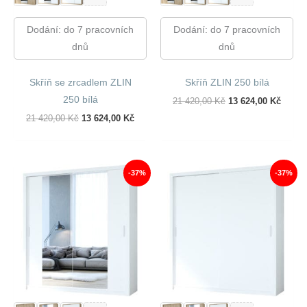
Dodání: do 7 pracovních
Dodání: do 7 pracovních
dnů
dnů
Skříň se zrcadlem ZLIN
Skříň ZLIN 250 bílá
250 bílá
Původní
Aktuál
21 420,00
Kč
13 624,00
Kč
Cena
Cena
Původní
Aktuální
21 420,00
Kč
13 624,00
Kč
Byla:
Je:
Cena
Cena
21
13
Byla:
Je:
420,00 Kč.
624,00
21
13
420,00 Kč.
624,00 Kč.
-37%
-37%