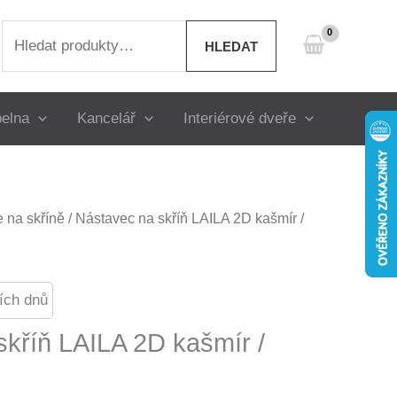
Hledat:
HLEDAT
elna
Kancelář
Interiérové dveře
 na skříně
/ Nástavec na skříň LAILA 2D kašmír /
ích dnů
skříň LAILA 2D kašmír /