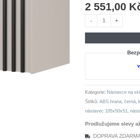
2 551,00
K
Nástavec
-
+
na
skříň
LAILA
Bezpe
2D
kašmír
/
černá
Kategorie:
Nástavce na sk
množství
Štítků:
ABS hrana
,
černá
,
nástavec 105x50x51
,
nást
Prodlužujeme slevy až
DOPRAVA ZDARMA n