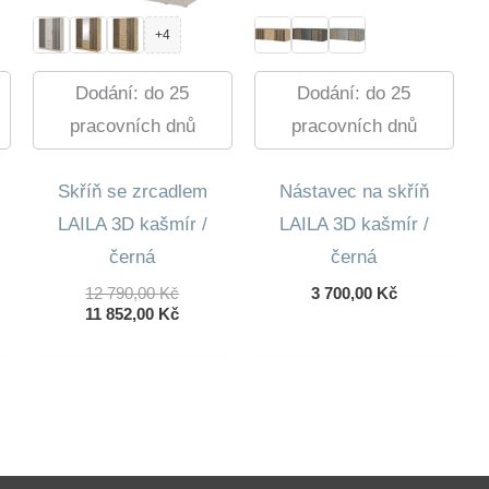
+4
Dodání: do 25
Dodání: do 25
pracovních dnů
pracovních dnů
Skříň se zrcadlem
Nástavec na skříň
LAILA 3D kašmír /
LAILA 3D kašmír /
černá
černá
ní
lní
Původní
12 790,00
Kč
3 700,00
Kč
Cena
Aktuální
11 852,00
Kč
Byla:
Cena
 Kč.
12
Je:
 Kč.
790,00 Kč.
11
852,00 Kč.