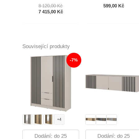
Původní
8 120,00
Kč
599,00
Kč
Cena
Aktuální
7 415,00
Kč
Byla:
Cena
8
Je:
120,00 Kč.
7
415,00 Kč.
Související produkty
-7%
+4
Dodání: do 25
Dodání: do 25