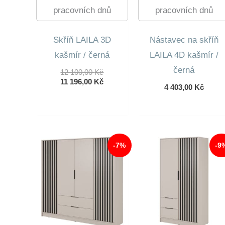
pracovních dnů
pracovních dnů
Skříň LAILA 3D
Nástavec na skříň
kašmír / černá
LAILA 4D kašmír /
černá
Původní
12 100,00
Kč
Cena
Aktuální
11 196,00
Kč
4 403,00
Kč
Byla:
Cena
12
Je:
100,00 Kč.
11
196,00 Kč.
-7%
-9