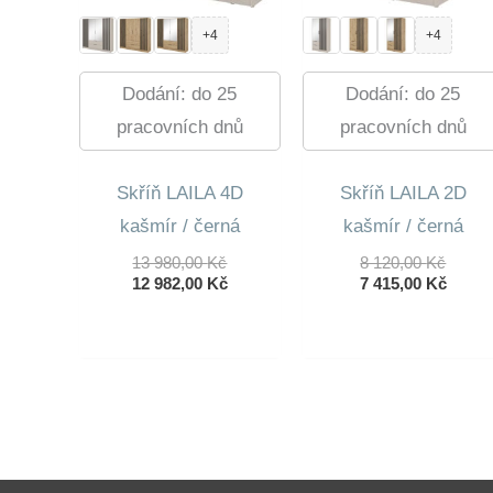
+4
+4
Dodání: do 25
Dodání: do 25
pracovních dnů
pracovních dnů
Skříň LAILA 4D
Skříň LAILA 2D
kašmír / černá
kašmír / černá
Původní
Původ
13 980,00
Kč
8 120,00
Kč
Cena
Aktuální
Cena
Aktuá
12 982,00
Kč
7 415,00
Kč
Byla:
Cena
Byla:
Cena
13
Je:
8
Je:
980,00 Kč.
12
120,00
7
982,00 Kč.
415,00