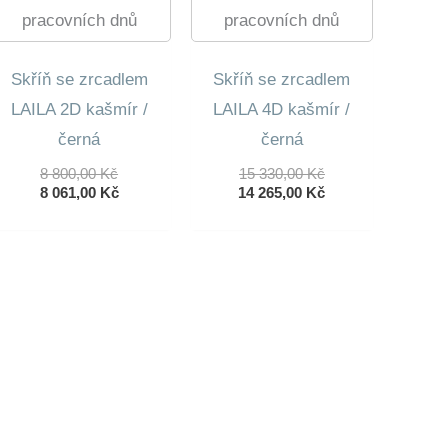
pracovních dnů
pracovních dnů
Skříň se zrcadlem
Skříň se zrcadlem
LAILA 2D kašmír /
LAILA 4D kašmír /
černá
černá
Původní
Původní
8 800,00
Kč
15 330,00
Kč
Cena
Aktuální
Cena
Aktuální
8 061,00
Kč
14 265,00
Kč
Byla:
Cena
Byla:
Cena
8
Je:
15
Je:
800,00 Kč.
8
330,00 Kč.
14
061,00 Kč.
265,00 Kč.