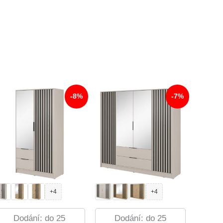
-8%
-7%
+4
+4
Dodání: do 25
Dodání: do 25