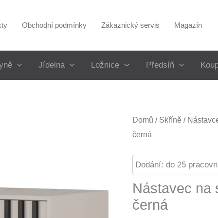
kty
Obchodní podmínky
Zákaznický servis
Magazín
yně
Jídelna
Ložnice
Předsíň
Koup
Domů
/
Skříně
/
Nástavce
černá
Dodání: do 25 pracovn
Nástavec na 
černá