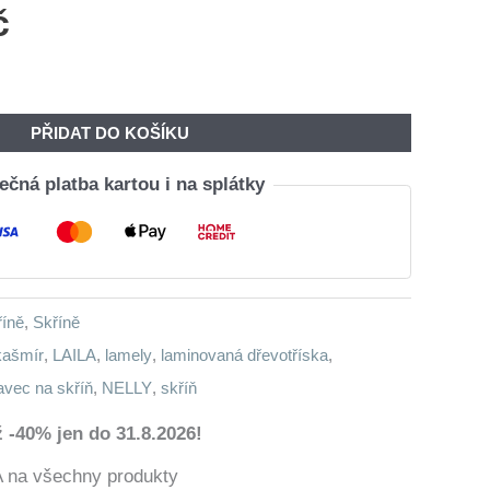
č
PŘIDAT DO KOŠÍKU
čná platba kartou i na splátky
říně
,
Skříně
kašmír
,
LAILA
,
lamely
,
laminovaná dřevotříska
,
avec na skříň
,
NELLY
,
skříň
 -40% jen do 31.8.2026!
a všechny produkty