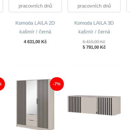
pracovních dnů
pracovních dnů
Komoda LAILA 2D
Komoda LAILA 3D
kašmír / černá
kašmír / černá
Původní
4 631,00
Kč
6 410,00
Kč
Cena
Aktuální
5 791,00
Kč
Byla:
Cena
6
Je:
410,00 Kč.
5
791,00 Kč.
%
-7%