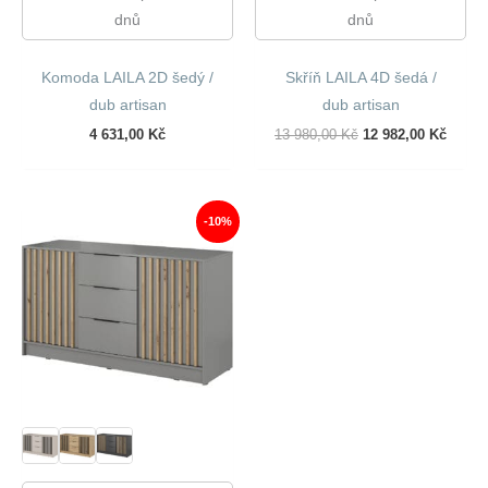
dnů
dnů
Komoda LAILA 2D šedý /
Skříň LAILA 4D šedá /
dub artisan
dub artisan
Původní
Aktuál
4 631,00
Kč
13 980,00
Kč
12 982,00
Kč
Cena
Cena
Byla:
Je:
13
12
980,00 Kč.
982,00
-10%