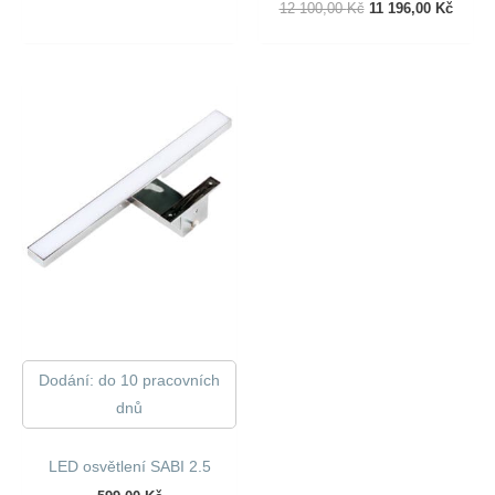
Původní
Aktuál
12 100,00
Kč
11 196,00
Kč
Cena
Cena
Byla:
Je:
12
11
100,00 Kč.
196,00
Dodání: do 10 pracovních
dnů
LED osvětlení SABI 2.5