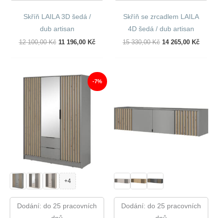
Skříň LAILA 3D šedá /
Skříň se zrcadlem LAILA
dub artisan
4D šedá / dub artisan
Původní
Aktuální
Původní
Aktuál
12 100,00
Kč
11 196,00
Kč
15 330,00
Kč
14 265,00
Kč
Cena
Cena
Cena
Cena
Byla:
Je:
Byla:
Je:
12
11
15
14
100,00 Kč.
196,00 Kč.
330,00 Kč.
265,00
-7%
+4
Dodání: do 25 pracovních
Dodání: do 25 pracovních