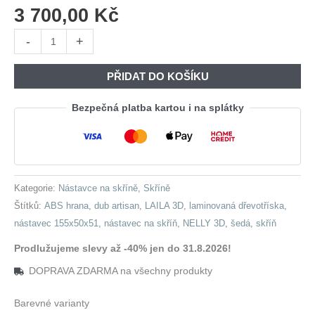
3 700,00
Kč
Nástavec
-
+
na
skříň
PŘIDAT DO KOŠÍKU
LAILA
3D
Bezpečná platba kartou i na splátky
šedá
/
dub
artisan
Kategorie:
Nástavce na skříně
,
Skříně
množství
Štítků:
ABS hrana
,
dub artisan
,
LAILA 3D
,
laminovaná dřevotříska
,
nástavec 155x50x51
,
nástavec na skříň
,
NELLY 3D
,
šedá
,
skříň
Prodlužujeme slevy až -40% jen do 31.8.2026!
DOPRAVA ZDARMA na všechny produkty
Barevné varianty