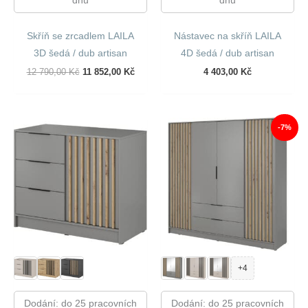
dnů
dnů
Skříň se zrcadlem LAILA
Nástavec na skříň LAILA
3D šedá / dub artisan
4D šedá / dub artisan
Původní
Aktuální
12 790,00
Kč
11 852,00
Kč
4 403,00
Kč
Cena
Cena
Byla:
Je:
12
11
790,00 Kč.
852,00 Kč.
-7%
+4
Dodání: do 25 pracovních
Dodání: do 25 pracovních