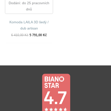
Dodání: do 25 pracovních
dnů
Komoda LAILA 3D šedý /
dub artisan
Původní
Aktuální
6 410,00
Kč
5 791,00
Kč
Cena
Cena
Byla:
Je:
6
5
410,00 Kč.
791,00 Kč.