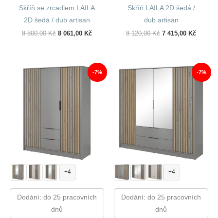
Skříň se zrcadlem LAILA
Skříň LAILA 2D šedá /
2D šedá / dub artisan
dub artisan
Původní
Aktuální
Původní
Aktuáln
8 800,00
Kč
8 061,00
Kč
8 120,00
Kč
7 415,00
Kč
Cena
Cena
Cena
Cena
Byla:
Je:
Byla:
Je:
8
8
8
7
800,00 Kč.
061,00 Kč.
120,00 Kč.
415,00 
-7%
-7%
+4
+4
Dodání: do 25 pracovních
Dodání: do 25 pracovních
dnů
dnů