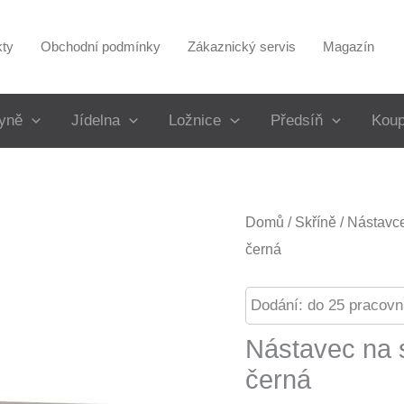
kty
Obchodní podmínky
Zákaznický servis
Magazín
yně
Jídelna
Ložnice
Předsíň
Koup
Domů
/
Skříně
/
Nástavce
černá
Dodání: do 25 pracovn
Nástavec na 
černá