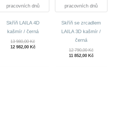
pracovních dnů
pracovních dnů
Skříň LAILA 4D
Skříň se zrcadlem
kašmír / černá
LAILA 3D kašmír /
černá
Původní
13 980,00
Kč
Cena
Aktuální
12 982,00
Kč
Původní
12 790,00
Kč
Byla:
Cena
Cena
Aktuální
11 852,00
Kč
13
Je:
Byla:
Cena
980,00 Kč.
12
12
Je:
982,00 Kč.
790,00 Kč.
11
852,00 Kč.