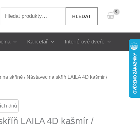
Hledat:
HLEDAT
elna
Kancelář
Interiérové dveře
 na skříně
/ Nástavec na skříň LAILA 4D kašmír /
ích dnů
skříň LAILA 4D kašmír /