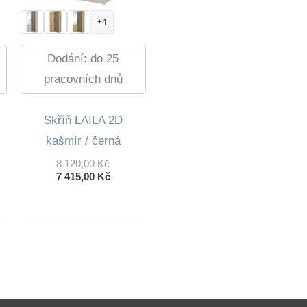
+4
Dodání: do 25
pracovních dnů
Skříň LAILA 2D
kašmír / černá
dní
Původní
8 120,00
Kč
lní
Cena
Aktuální
7 415,00
Kč
Byla:
Cena
8
Je:
0 Kč.
120,00 Kč.
7
0 Kč.
415,00 Kč.