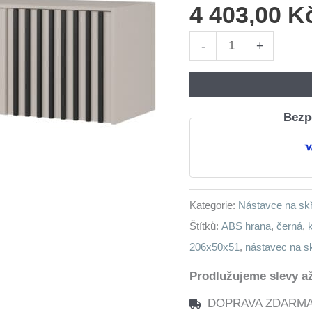
4 403,00
K
Nástavec
-
+
na
skříň
LAILA
Bezpe
4D
kašmír
/
černá
Kategorie:
Nástavce na sk
množství
Štítků:
ABS hrana
,
černá
,
206x50x51
,
nástavec na s
Prodlužujeme slevy až
DOPRAVA ZDARMA n