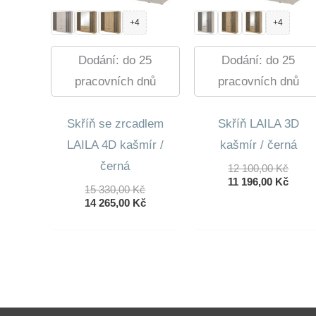
+4
+4
Dodání: do 25
Dodání: do 25
pracovních dnů
pracovních dnů
Skříň se zrcadlem
Skříň LAILA 3D
LAILA 4D kašmír /
kašmír / černá
černá
Půvo
12 100,00
Kč
Cena
Aktuá
11 196,00
Kč
Původní
15 330,00
Kč
Byla:
Cena
Cena
Aktuální
14 265,00
Kč
12
Je:
Byla:
Cena
100,0
11
15
Je:
196,0
330,00 Kč.
14
265,00 Kč.