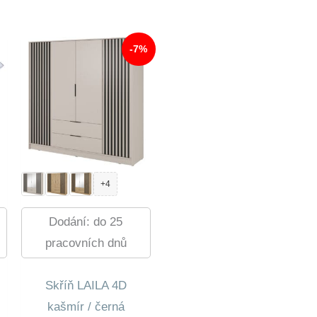
-7%
+4
Dodání: do 25
pracovních dnů
Skříň LAILA 4D
kašmír / černá