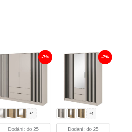
-7%
-7%
+4
+4
Dodání: do 25
Dodání: do 25