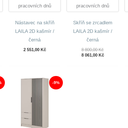
pracovních dnů
pracovních dnů
Nástavec na skříň
Skříň se zrcadlem
LAILA 2D kašmír /
LAILA 2D kašmír /
černá
černá
Původní
2 551,00
Kč
8 800,00
Kč
Cena
Aktuální
8 061,00
Kč
Byla:
Cena
8
Je:
800,00 Kč.
8
061,00 Kč.
%
-9%