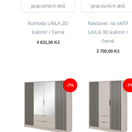
pracovních dnů
pracovních dnů
Komoda LAILA 2D
Nástavec na skříň
kašmír / černá
LAILA 3D kašmír /
černá
4 631,00
Kč
3 700,00
Kč
-7%
-7