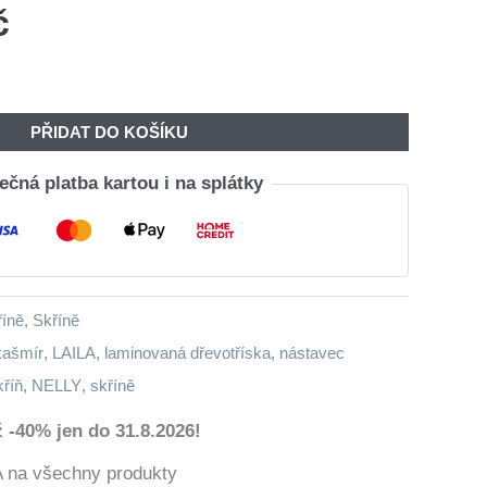
č
PŘIDAT DO KOŠÍKU
čná platba kartou i na splátky
říně
,
Skříně
kašmír
,
LAILA
,
laminovaná dřevotříska
,
nástavec
kříň
,
NELLY
,
skříně
 -40% jen do 31.8.2026!
a všechny produkty