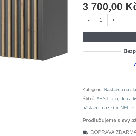
3 700,00
K
Nástavec
-
+
na
skříň
LAILA
Bezpe
3D
grafit
/
dub
Kategorie:
Nástavce na sk
artisan
Štítků:
ABS hrana
,
dub art
množství
nástavec na skříň
,
NELLY
Prodlužujeme slevy až
DOPRAVA ZDARMA n