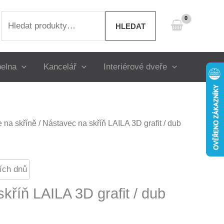
Hledat:
HLEDAT
elna
Kancelář
Interiérové dveře
 na skříně
/ Nástavec na skříň LAILA 3D grafit / dub
ích dnů
kříň LAILA 3D grafit / dub