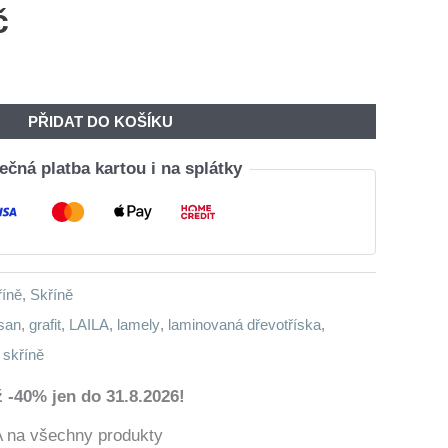
č
PŘIDAT DO KOŠÍKU
čná platba kartou i na splátky
říně
,
Skříně
isan
,
grafit
,
LAILA
,
lamely
,
laminovaná dřevotříska
,
,
skříně
 -40% jen do 31.8.2026!
a všechny produkty