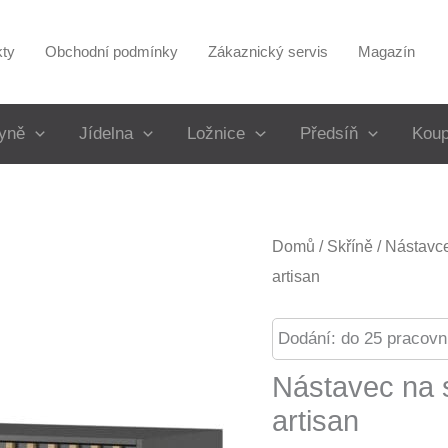
kty
Obchodní podmínky
Zákaznický servis
Magazín
yně
Jídelna
Ložnice
Předsíň
Koup
Domů
/
Skříně
/
Nástavce
artisan
Dodání: do 25 pracovn
Nástavec na s
artisan