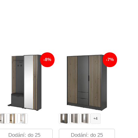
-8%
-7%
+4
Dodání: do 25
Dodání: do 25