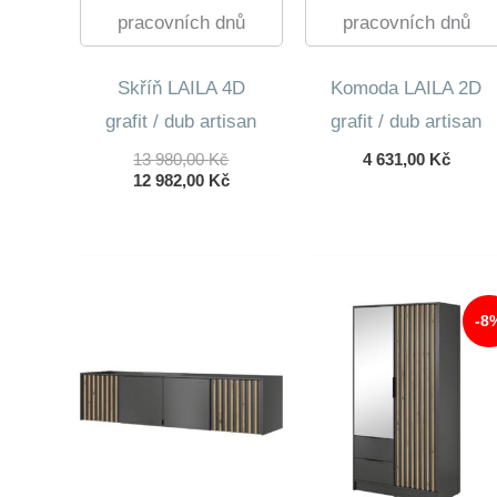
pracovních dnů
pracovních dnů
Skříň LAILA 4D
Komoda LAILA 2D
grafit / dub artisan
grafit / dub artisan
Původní
13 980,00
Kč
4 631,00
Kč
Cena
Aktuální
12 982,00
Kč
Byla:
Cena
13
Je:
980,00 Kč.
12
982,00 Kč.
-8