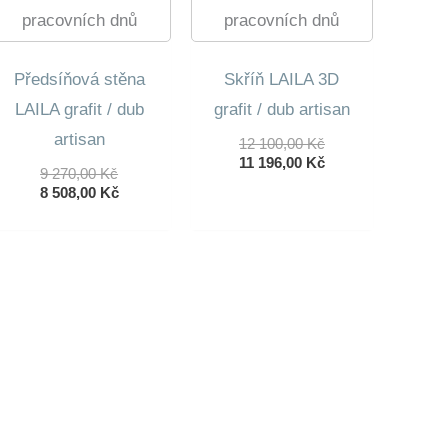
pracovních dnů
pracovních dnů
Předsíňová stěna
Skříň LAILA 3D
LAILA grafit / dub
grafit / dub artisan
artisan
Původní
12 100,00
Kč
Cena
Aktuální
11 196,00
Kč
Původní
9 270,00
Kč
Byla:
Cena
Cena
Aktuální
8 508,00
Kč
12
Je:
Byla:
Cena
100,00 Kč.
11
9
Je:
196,00 Kč.
270,00 Kč.
8
508,00 Kč.