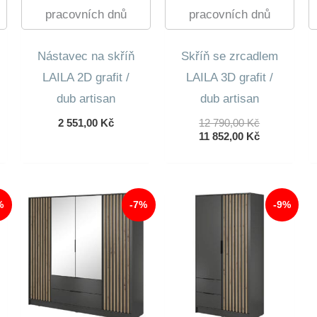
pracovních dnů
pracovních dnů
Nástavec na skříň
Skříň se zrcadlem
LAILA 2D grafit /
LAILA 3D grafit /
dub artisan
dub artisan
Původní
2 551,00
Kč
12 790,00
Kč
Cena
Aktuální
11 852,00
Kč
Byla:
Cena
12
Je:
790,00 Kč.
11
852,00 Kč.
%
-7%
-9%