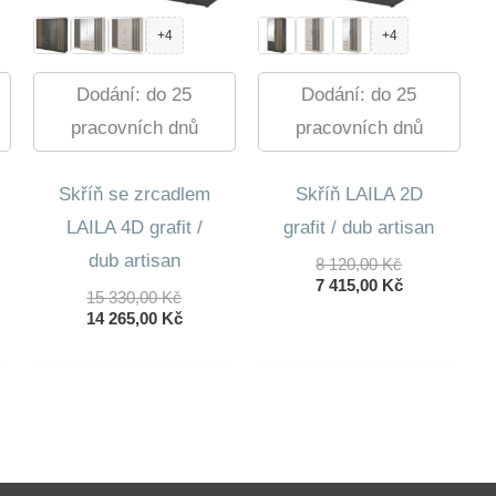
+4
+4
Dodání: do 25
Dodání: do 25
pracovních dnů
pracovních dnů
Skříň se zrcadlem
Skříň LAILA 2D
LAILA 4D grafit /
grafit / dub artisan
dub artisan
Původní
8 120,00
Kč
Cena
Aktuální
7 415,00
Kč
ní
Původní
15 330,00
Kč
Byla:
Cena
lní
Cena
Aktuální
14 265,00
Kč
8
Je:
Byla:
Cena
120,00 Kč.
7
15
Je:
415,00 Kč.
 Kč.
330,00 Kč.
14
 Kč.
265,00 Kč.