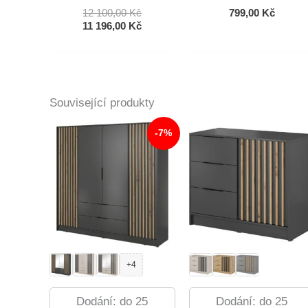
Původní
12 100,00
Kč
799,00
Kč
Cena
Aktuální
11 196,00
Kč
Byla:
Cena
12
Je:
100,00 Kč.
11
196,00 Kč.
Související produkty
-7%
+4
Dodání: do 25
Dodání: do 25