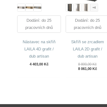
+4
Dodání: do 25
Dodání: do 25
pracovních dnů
pracovních dnů
Nástavec na skříň
Skříň se zrcadlem
LAILA 4D grafit /
LAILA 2D grafit /
dub artisan
dub artisan
Původ
4 403,00
Kč
8 800,00
Kč
Cena
Aktuá
8 061,00
Kč
Byla:
Cena
8
Je:
800,00
8
061,00