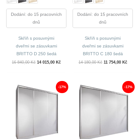
Dodání: do 15 pracovních
Dodání: do 15 pracovních
dnů
dnů
Skříň s posuvnými
Skříň s posuvnými
dveřmi se zásuvkami
dveřmi se zásuvkami
BRITTO D 250 šedá
BRITTO C 180 šedá
Původní
Aktuální
Původní
Aktuál
16 840,00
Kč
14 015,00
Kč
14 180,00
Kč
11 754,00
Kč
Cena
Cena
Cena
Cena
Byla:
Je:
Byla:
Je:
16
14
14
11
840,00 Kč.
015,00 Kč.
180,00 Kč.
754,00
-17%
-17%