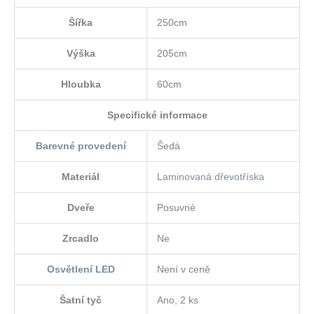
Šířka
250cm
Výška
205cm
Hloubka
60cm
Specifické informace
Barevné provedení
Šedá
Materiál
Laminovaná dřevotříska
Dveře
Posuvné
Zrcadlo
Ne
Osvětlení LED
Není v ceně
Šatní tyč
Ano, 2 ks