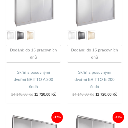
Dodání: do 15 pracovních
Dodání: do 15 pracovních
dnů
dnů
Skříň s posuvnými
Skříň s posuvnými
dveřmi BRITTO A 200
dveřmi BRITTO B 200
šedá
šedá
Původní
Aktuální
Původní
Aktuál
14 140,00
Kč
11 720,00
Kč
14 140,00
Kč
11 720,00
Kč
Cena
Cena
Cena
Cena
Byla:
Je:
Byla:
Je:
14
11
14
11
140,00 Kč.
720,00 Kč.
140,00 Kč.
720,00
-17%
-17%