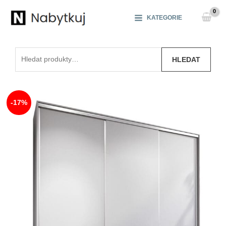
Přeskočit
na
KATEGORIE
obsah
Hledat:
HLEDAT
-17%