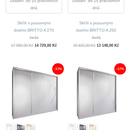
Dodání: do 15 pracovních
Dodání: do 15 pracovních
dnů
dnů
Skříň s posuvnými
Skříň s posuvnými
dveřmi BRITTO A 270
dveřmi BRITTO A 250
šedá
šedá
Původní
Aktuální
Původní
Aktuál
17 680,00
Kč
14 729,00
Kč
15 820,00
Kč
13 148,00
Kč
Cena
Cena
Cena
Cena
Byla:
Je:
Byla:
Je:
17
14
15
13
680,00 Kč.
729,00 Kč.
820,00 Kč.
148,00
-17%
-17%