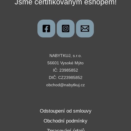
Jsme certifikovaným eshopem!
NABYTKUJ, s.r.o.
56601 Vysoké Mýto
IČ: 23985852
DIČ: CZ23985852
obchod@nabytkuj.cz
Odstoupení od smlouvy
Obchodní podmínky
Zpracování údajů