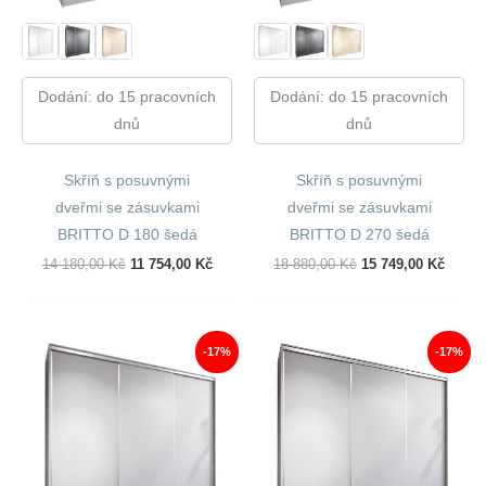
Dodání: do 15 pracovních
Dodání: do 15 pracovních
dnů
dnů
Skříň s posuvnými
Skříň s posuvnými
dveřmi se zásuvkami
dveřmi se zásuvkami
BRITTO D 180 šedá
BRITTO D 270 šedá
Původní
Aktuální
Původní
Aktuál
14 180,00
Kč
11 754,00
Kč
18 880,00
Kč
15 749,00
Kč
Cena
Cena
Cena
Cena
Byla:
Je:
Byla:
Je:
14
11
18
15
180,00 Kč.
754,00 Kč.
880,00 Kč.
749,00
-17%
-17%