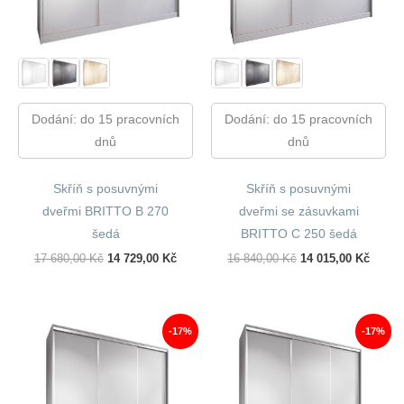
Dodání: do 15 pracovních
Dodání: do 15 pracovních
dnů
dnů
Skříň s posuvnými
Skříň s posuvnými
dveřmi BRITTO B 270
dveřmi se zásuvkami
šedá
BRITTO C 250 šedá
Původní
Aktuální
Původní
Aktuál
17 680,00
Kč
14 729,00
Kč
16 840,00
Kč
14 015,00
Kč
Cena
Cena
Cena
Cena
Byla:
Je:
Byla:
Je:
17
14
16
14
680,00 Kč.
729,00 Kč.
840,00 Kč.
015,00
-17%
-17%