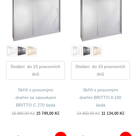
Dodání: do 15 pracovních
Dodání: do 15 pracovních
dnů
dnů
Skříň s posuvnými
Skříň s posuvnými
dveřmi se zásuvkami
dveřmi BRITTO A 180
BRITTO C 270 šedá
šedá
Původní
Aktuální
Původní
Aktuál
18 880,00
Kč
15 749,00
Kč
13 450,00
Kč
11 134,00
Kč
Cena
Cena
Cena
Cena
Byla:
Je:
Byla:
Je:
18
15
13
11
880,00 Kč.
749,00 Kč.
450,00 Kč.
134,00