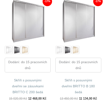
-17%
-17%
Dodání: do 15 pracovních
Dodání: do 15 pracovních
dnů
dnů
Skříň s posuvnými
Skříň s posuvnými
dveřmi se zásuvkami
dveřmi BRITTO B 180
BRITTO C 200 šedá
šedá
Původní
Aktuální
Původní
Aktuál
15 020,00
Kč
12 468,00
Kč
13 450,00
Kč
11 134,00
Kč
Cena
Cena
Cena
Cena