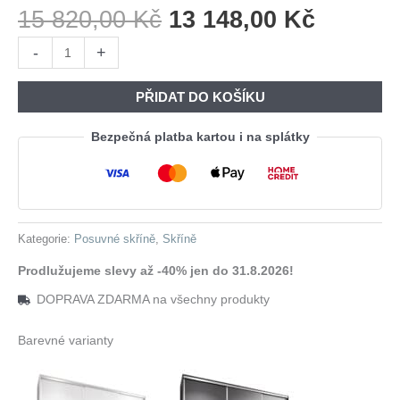
Původní
Aktuáln
15 820,00
Kč
13 148,00
Kč
Cena
Cena
Skříň
-
+
Byla:
Je:
s
15
13
posuvnými
PŘIDAT DO KOŠÍKU
820,00 Kč.
148,00 
dveřmi
BRITTO
Bezpečná platba kartou i na splátky
B
250
šedá
množství
Kategorie:
Posuvné skříně
,
Skříně
Prodlužujeme slevy až -40% jen do 31.8.2026!
DOPRAVA ZDARMA na všechny produkty
Barevné varianty