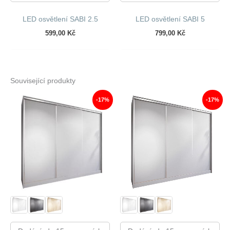
LED osvětlení SABI 2.5
LED osvětlení SABI 5
599,00
Kč
799,00
Kč
Související produkty
-17%
-17%