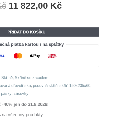
Původní
Aktuální
Kč
11 822,00
Kč
Cena
Cena
Byla:
Je:
14
11
PŘIDAT DO KOŠÍKU
260,00 Kč.
822,00 Kč.
čná platba kartou i na splátky
,
Skříně
,
Skříně se zrcadlem
ovaná dřevotříska
,
posuvná skříň
,
skříň 150x205x60
,
é pásky
,
zásuvky
 -40% jen do 31.8.2026!
a všechny produkty