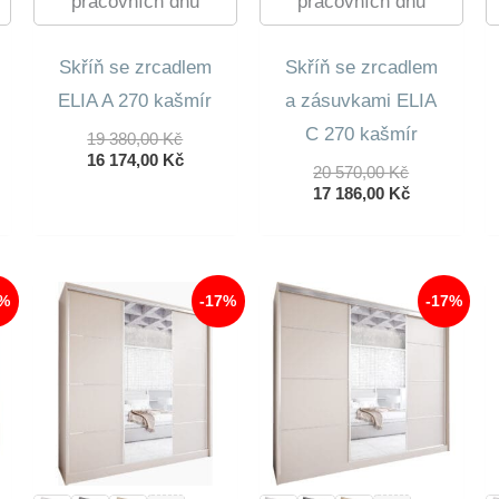
pracovních dnů
pracovních dnů
Skříň se zrcadlem
Skříň se zrcadlem
ELIA A 270 kašmír
a zásuvkami ELIA
C 270 kašmír
Původní
19 380,00
Kč
Cena
Aktuální
16 174,00
Kč
dní
Původní
20 570,00
Kč
Byla:
Cena
lní
Cena
Aktuální
17 186,00
Kč
19
Je:
Byla:
Cena
380,00 Kč.
16
20
Je:
174,00 Kč.
0 Kč.
570,00 Kč.
17
0 Kč.
186,00 Kč.
7%
-17%
-17%