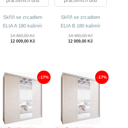
pracovních dnů
pracovních dnů
Skříň se zrcadlem
Skříň se zrcadlem
ELIA A 180 kašmír
ELIA B 180 kašmír
Původní
Původní
14 480,00
Kč
14 480,00
Kč
Cena
Aktuální
Cena
Aktuální
12 009,00
Kč
12 009,00
Kč
Byla:
Cena
Byla:
Cena
14
Je:
14
Je:
480,00 Kč.
12
480,00 Kč.
12
009,00 Kč.
009,00 Kč.
-17%
-17%