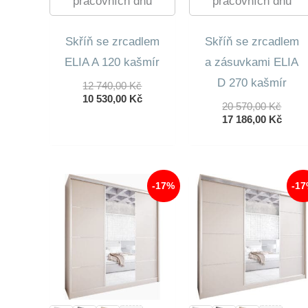
pracovních dnů
pracovních dnů
Skříň se zrcadlem
Skříň se zrcadlem
ELIA A 120 kašmír
a zásuvkami ELIA
D 270 kašmír
Původní
12 740,00
Kč
Cena
Aktuální
10 530,00
Kč
Půvo
20 570,00
Kč
Byla:
Cena
Cena
Aktuá
17 186,00
Kč
12
Je:
Byla:
Cena
740,00 Kč.
10
20
Je:
530,00 Kč.
570,0
17
186,0
-17%
-1