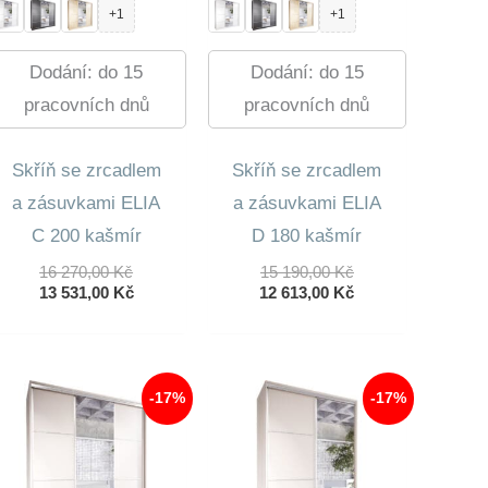
+1
+1
Dodání: do 15
Dodání: do 15
pracovních dnů
pracovních dnů
Skříň se zrcadlem
Skříň se zrcadlem
a zásuvkami ELIA
a zásuvkami ELIA
C 200 kašmír
D 180 kašmír
Původní
Původní
16 270,00
Kč
15 190,00
Kč
Cena
Aktuální
Cena
Aktuální
13 531,00
Kč
12 613,00
Kč
Byla:
Cena
Byla:
Cena
16
Je:
15
Je:
270,00 Kč.
13
190,00 Kč.
12
531,00 Kč.
613,00 Kč.
-17%
-17%