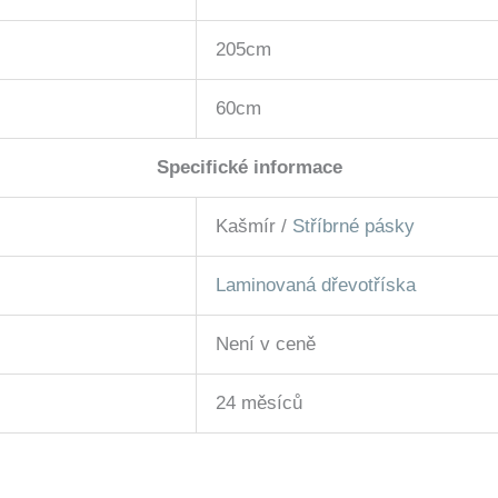
205cm
60cm
Specifické informace
Kašmír /
Stříbrné pásky
Laminovaná dřevotříska
Není v ceně
24 měsíců