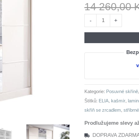
14 260,00
Skříň
-
+
se
zrcadlem
a
Bezpe
zásuvkami
ELIA
D
150
Kategorie:
Posuvné skříně
kašmír
Štítků:
ELIA
,
kašmír
,
lamin
množství
skříň se zrcadlem
,
stříbrn
Prodlužujeme slevy až
DOPRAVA ZDARMA n