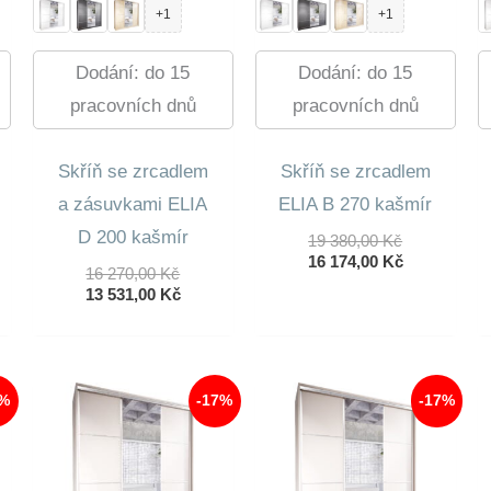
+1
+1
Dodání: do 15
Dodání: do 15
pracovních dnů
pracovních dnů
Skříň se zrcadlem
Skříň se zrcadlem
a zásuvkami ELIA
ELIA B 270 kašmír
D 200 kašmír
Původní
19 380,00
Kč
Cena
Aktuální
16 174,00
Kč
dní
Původní
16 270,00
Kč
Byla:
Cena
lní
Cena
Aktuální
13 531,00
Kč
19
Je:
Byla:
Cena
380,00 Kč.
16
16
Je:
174,00 Kč.
0 Kč.
270,00 Kč.
13
0 Kč.
531,00 Kč.
7%
-17%
-17%