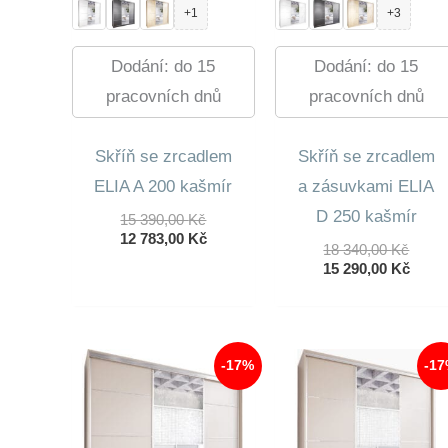
+1
+3
Dodání: do 15
Dodání: do 15
pracovních dnů
pracovních dnů
Skříň se zrcadlem
Skříň se zrcadlem
ELIA A 200 kašmír
a zásuvkami ELIA
D 250 kašmír
Původní
15 390,00
Kč
Cena
Aktuální
12 783,00
Kč
Půvo
18 340,00
Kč
Byla:
Cena
Cena
Aktuá
15 290,00
Kč
15
Je:
Byla:
Cena
390,00 Kč.
12
18
Je:
783,00 Kč.
340,0
15
290,0
-17%
-1