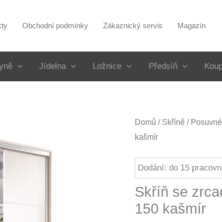
kty
Obchodní podmínky
Zákaznický servis
Magazín
yně
Jídelna
Ložnice
Předsíň
Koup
Domů
/
Skříně
/
Posuvné 
kašmír
Dodání: do 15 pracovn
Skříň se zrc
150 kašmír