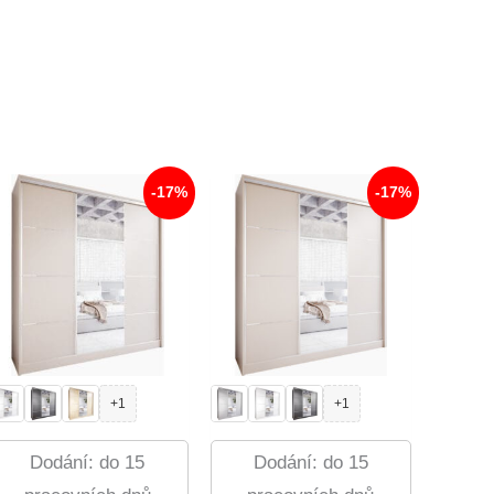
-17%
-17%
+1
+1
Dodání: do 15
Dodání: do 15