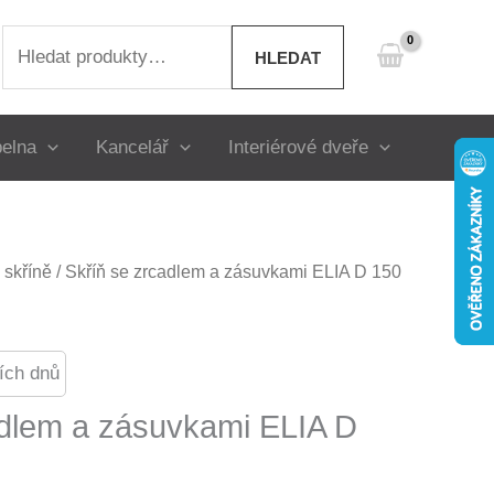
Hledat:
HLEDAT
elna
Kancelář
Interiérové dveře
skříně
/ Skříň se zrcadlem a zásuvkami ELIA D 150
ích dnů
adlem a zásuvkami ELIA D