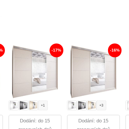
6%
-17%
-16%
+1
+3
Dodání: do 15
Dodání: do 15