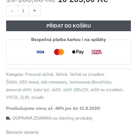
Cena
Cena
Skříň
-
+
Byla:
Je:
se
16
10
zrcadlem
PŘIDAT DO KOŠÍKU
160,00 Kč.
205,00 
ZLIN
180
Bezpečná platba kartou i na splátky
dub
monastery
množství
Kategorie:
Posuvné skříně
,
Skříně
,
Skříně se zrcadlem
Štítků:
ABS hrana
,
dub monastery
,
laminovaná dřevotříska
,
posuvná skříň
,
šatní tyč
,
skříň
,
skříň 180x215
,
skříň se zrcadlem
,
VISTA
,
ZLIN
,
zrcadlo
Prodlužujeme slevy až -40% jen do 31.8.2026!
DOPRAVA ZDARMA na všechny produkty
Barevné varianty