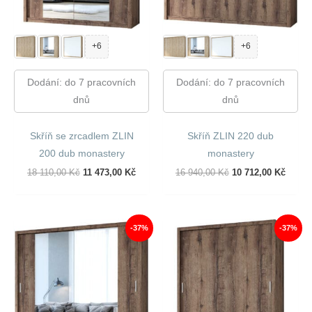
+6
+6
Dodání: do 7 pracovních
Dodání: do 7 pracovních
dnů
dnů
Skříň se zrcadlem ZLIN
Skříň ZLIN 220 dub
200 dub monastery
monastery
Původní
Aktuální
Původní
Aktuál
18 110,00
Kč
11 473,00
Kč
16 940,00
Kč
10 712,00
Kč
Cena
Cena
Cena
Cena
Byla:
Je:
Byla:
Je:
18
11
16
10
110,00 Kč.
473,00 Kč.
940,00 Kč.
712,00
-37%
-37%