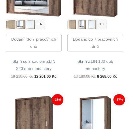
+6
+6
Dodání: do 7 pracovních
Dodání: do 7 pracovních
dnů
dnů
Skříň se zrcadlem ZLIN
Skříň ZLIN 180 dub
220 dub monastery
monastery
Původní
Aktuální
Původní
Aktuál
19 230,00
Kč
12 201,00
Kč
13 180,00
Kč
8 268,00
Kč
Cena
Cena
Cena
Cena
Byla:
Je:
Byla:
Je:
19
12
13
8
230,00 Kč.
201,00 Kč.
180,00 Kč.
268,00
-38%
-37%