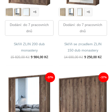
+6
+6
Dodání: do 7 pracovních
Dodání: do 7 pracovních
dnů
dnů
Skříň ZLIN 200 dub
Skříň se zrcadlem ZLIN
monastery
150 dub monastery
Původní
Aktuální
Původní
Aktuál
15 820,00
Kč
9 984,00
Kč
14 690,00
Kč
9 250,00
Kč
Cena
Cena
Cena
Cena
Byla:
Je:
Byla:
Je:
15
9
14
9
820,00 Kč.
984,00 Kč.
690,00 Kč.
250,00
-37%
-37%