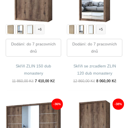
+6
+5
Dodání: do 7 pracovních
Dodání: do 7 pracovních
dnů
dnů
Skříň ZLIN 150 dub
Skříň se zrcadlem ZLIN
monastery
120 dub monastery
Původní
Aktuální
Původní
Aktuál
11 860,00
Kč
7 410,00
Kč
12 860,00
Kč
8 060,00
Kč
Cena
Cena
Cena
Cena
Byla:
Je:
Byla:
Je:
11
7
12
8
860,00 Kč.
410,00 Kč.
860,00 Kč.
060,00
-36%
-38%