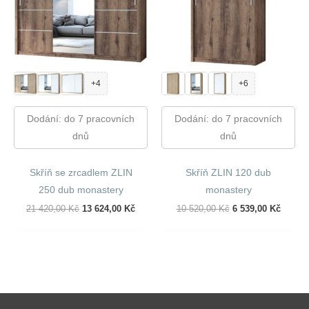
+4
+6
Dodání: do 7 pracovních
Dodání: do 7 pracovních
dnů
dnů
Skříň se zrcadlem ZLIN
Skříň ZLIN 120 dub
250 dub monastery
monastery
Původní
Aktuální
Původní
Aktuál
21 420,00
Kč
13 624,00
Kč
10 520,00
Kč
6 539,00
Kč
Cena
Cena
Cena
Cena
Byla:
Je:
Byla:
Je:
21
13
10
6
420,00 Kč.
624,00 Kč.
520,00 Kč.
539,00