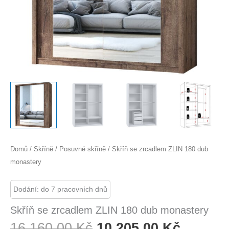
Domů
/
Skříně
/
Posuvné skříně
/ Skříň se zrcadlem ZLIN 180 dub
monastery
Dodání: do 7 pracovních dnů
Skříň se zrcadlem ZLIN 180 dub monastery
Původní
Aktuáln
16 160,00
Kč
10 205,00
Kč