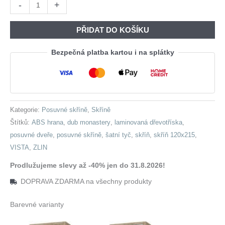
Skříň
-
+
Byla:
Je:
ZLIN
10
6
120
PŘIDAT DO KOŠÍKU
520,00 Kč.
539,00 K
dub
monastery
Bezpečná platba kartou i na splátky
množství
Kategorie:
Posuvné skříně
,
Skříně
Štítků:
ABS hrana
,
dub monastery
,
laminovaná dřevotříska
,
posuvné dveře
,
posuvné skříně
,
šatní tyč
,
skříň
,
skříň 120x215
,
VISTA
,
ZLIN
Prodlužujeme slevy až -40% jen do 31.8.2026!
DOPRAVA ZDARMA na všechny produkty
Barevné varianty