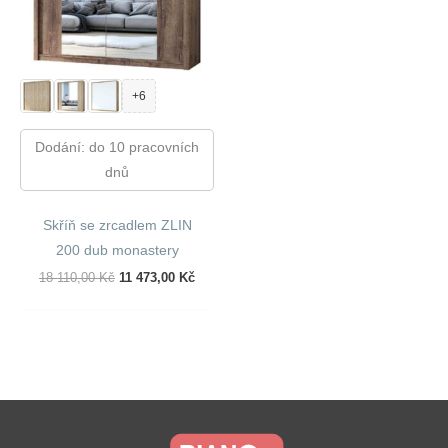
+6
Dodání: do 10 pracovních
dnů
Skříň se zrcadlem ZLIN
200 dub monastery
Původní
Aktuální
18 110,00
Kč
11 473,00
Kč
Cena
Cena
Byla:
Je:
18
11
110,00 Kč.
473,00 Kč.