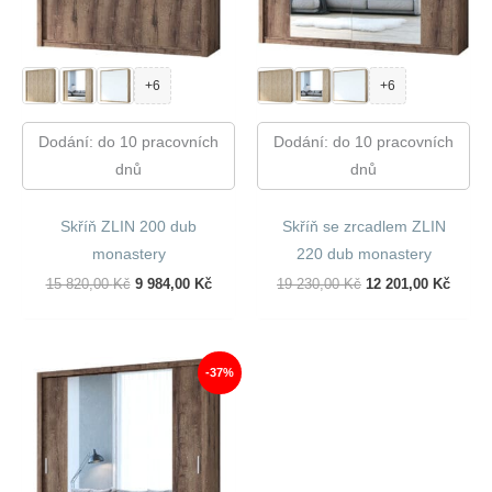
+6
+6
Dodání: do 10 pracovních
Dodání: do 10 pracovních
dnů
dnů
Skříň ZLIN 200 dub
Skříň se zrcadlem ZLIN
monastery
220 dub monastery
Původní
Aktuální
Původní
Aktuál
15 820,00
Kč
9 984,00
Kč
19 230,00
Kč
12 201,00
Kč
Cena
Cena
Cena
Cena
Byla:
Je:
Byla:
Je:
15
9
19
12
820,00 Kč.
984,00 Kč.
230,00 Kč.
201,00
-37%