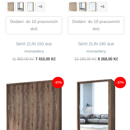
+6
+6
Dodání: do 10 pracovních
Dodání: do 10 pracovních
dnů
dnů
Skříň ZLIN 150 dub
Skříň ZLIN 180 dub
monastery
monastery
Původní
Aktuální
Původní
Aktuál
11 860,00
Kč
7 410,00
Kč
13 180,00
Kč
8 268,00
Kč
Cena
Cena
Cena
Cena
Byla:
Je:
Byla:
Je:
11
7
13
8
860,00 Kč.
410,00 Kč.
180,00 Kč.
268,00
-37%
-37%