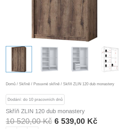
Domů
/
Skříně
/
Posuvné skříně
/ Skříň ZLIN 120 dub monastery
Dodání: do 10 pracovních dnů
Skříň ZLIN 120 dub monastery
Původní
Aktuální
10 520,00
Kč
6 539,00
Kč
Cena
Cena