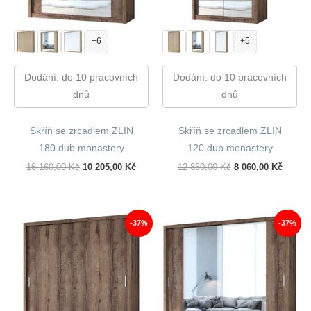
+6
+5
Dodání: do 10 pracovních
Dodání: do 10 pracovních
dnů
dnů
Skříň se zrcadlem ZLIN
Skříň se zrcadlem ZLIN
180 dub monastery
120 dub monastery
Původní
Aktuální
Původní
Aktuál
16 160,00
Kč
10 205,00
Kč
12 860,00
Kč
8 060,00
Kč
Cena
Cena
Cena
Cena
Byla:
Je:
Byla:
Je:
16
10
12
8
160,00 Kč.
205,00 Kč.
860,00 Kč.
060,00
-37%
-37%