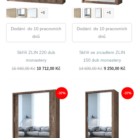
+6
+6
Dodání: do 10 pracovních
Dodání: do 10 pracovních
dnů
dnů
Skříň ZLIN 220 dub
Skříň se zrcadlem ZLIN
monastery
150 dub monastery
Původní
Aktuální
Původní
Aktuál
16 940,00
Kč
10 712,00
Kč
14 690,00
Kč
9 250,00
Kč
Cena
Cena
Cena
Cena
Byla:
Je:
Byla:
Je:
16
10
14
9
940,00 Kč.
712,00 Kč.
690,00 Kč.
250,00
-37%
-37%