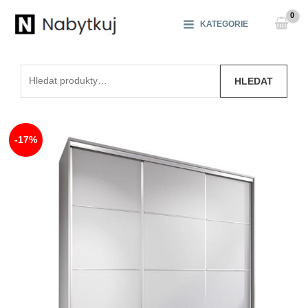
Přeskočit
na
KATEGORIE
obsah
Hledat:
HLEDAT
-17%