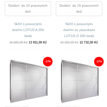
Dodání: do 15 pracovních
Dodání: do 15 pracovních
dnů
dnů
Skříň s posuvnými
Skříň s posuvnými
dveřmi LOTUS A 250
dveřmi se zásuvkami
šedá
LOTUS D 200 šedá
Původní
Aktuální
Původní
Aktuál
16 600,00
Kč
13 811,00
Kč
15 330,00
Kč
12 732,00
Kč
Cena
Cena
Cena
Cena
Byla:
Je:
Byla:
Je:
16
13
15
12
600,00 Kč.
811,00 Kč.
330,00 Kč.
732,00
-17%
-17%