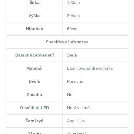
Šířka
180cm
Výška
205cm
Hloubka
60cm
Specifické informace
Barevné provedení
Šedá
Materiál
Laminovaná dřevotříska
Dveře
Posuvné
Zrcadlo
Ne
Osvětlení LED
Není v ceně
Šatní tyč
Ano, 1 ks