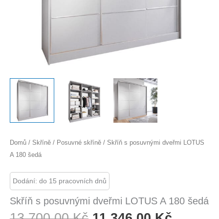
Domů
/
Skříně
/
Posuvné skříně
/ Skříň s posuvnými dveřmi LOTUS
A 180 šedá
Dodání: do 15 pracovních dnů
Skříň s posuvnými dveřmi LOTUS A 180 šedá
Původní
Aktuáln
13 700,00
Kč
11 346,00
Kč