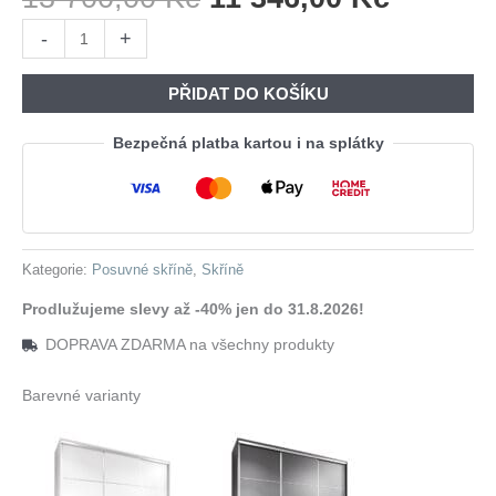
Cena
Cena
Skříň
-
+
Byla:
Je:
s
13
11
posuvnými
PŘIDAT DO KOŠÍKU
700,00 Kč.
346,00 
dveřmi
LOTUS
Bezpečná platba kartou i na splátky
A
180
šedá
množství
Kategorie:
Posuvné skříně
,
Skříně
Prodlužujeme slevy až -40% jen do 31.8.2026!
DOPRAVA ZDARMA na všechny produkty
Barevné varianty