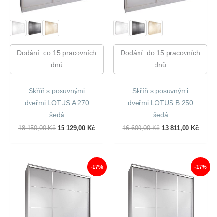
Dodání: do 15 pracovních
Dodání: do 15 pracovních
dnů
dnů
Skříň s posuvnými
Skříň s posuvnými
dveřmi LOTUS A 270
dveřmi LOTUS B 250
šedá
šedá
Původní
Aktuální
Původní
Aktuál
18 150,00
Kč
15 129,00
Kč
16 600,00
Kč
13 811,00
Kč
Cena
Cena
Cena
Cena
Byla:
Je:
Byla:
Je:
18
15
16
13
150,00 Kč.
129,00 Kč.
600,00 Kč.
811,00
-17%
-17%