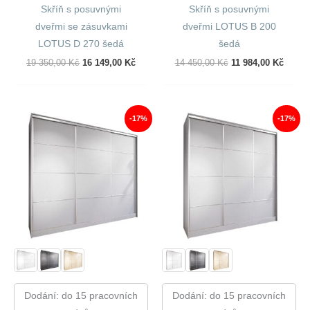
Skříň s posuvnými
Skříň s posuvnými
dveřmi se zásuvkami
dveřmi LOTUS B 200
LOTUS D 270 šedá
šedá
Původní
Aktuální
Původní
Aktuál
19 350,00
Kč
16 149,00
Kč
14 450,00
Kč
11 984,00
Kč
Cena
Cena
Cena
Cena
Byla:
Je:
Byla:
Je:
19
16
14
11
350,00 Kč.
149,00 Kč.
450,00 Kč.
984,00
-17%
-17%
Dodání: do 15 pracovních
Dodání: do 15 pracovních