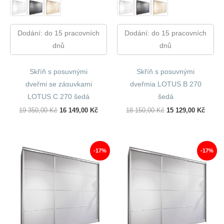
Dodání: do 15 pracovních
Dodání: do 15 pracovních
dnů
dnů
Skříň s posuvnými
Skříň s posuvnými
dveřmi se zásuvkami
dveřmia LOTUS B 270
LOTUS C 270 šedá
šedá
Původní
Aktuální
Původní
Aktuál
19 350,00
Kč
16 149,00
Kč
18 150,00
Kč
15 129,00
Kč
Cena
Cena
Cena
Cena
Byla:
Je:
Byla:
Je:
19
16
18
15
350,00 Kč.
149,00 Kč.
150,00 Kč.
129,00
-17%
-17%