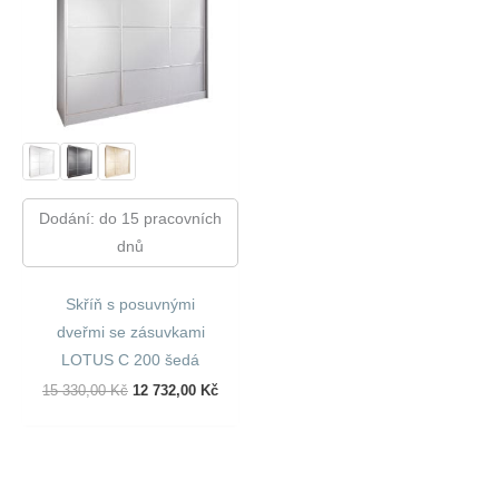
Dodání: do 15 pracovních
dnů
Skříň s posuvnými
dveřmi se zásuvkami
LOTUS C 200 šedá
Původní
Aktuální
15 330,00
Kč
12 732,00
Kč
Cena
Cena
Byla:
Je:
15
12
330,00 Kč.
732,00 Kč.