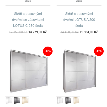
dnů
dnů
Skříň s posuvnými
Skříň s posuvnými
dveřmi se zásuvkami
dveřmi LOTUS A 200
LOTUS C 250 šedá
šedá
Původní
Aktuální
Původní
Aktuál
17 150,00
Kč
14 279,00
Kč
14 450,00
Kč
11 984,00
Kč
Cena
Cena
Cena
Cena
Byla:
Je:
Byla:
Je:
17
14
14
11
150,00 Kč.
279,00 Kč.
450,00 Kč.
984,00
-17%
-17%