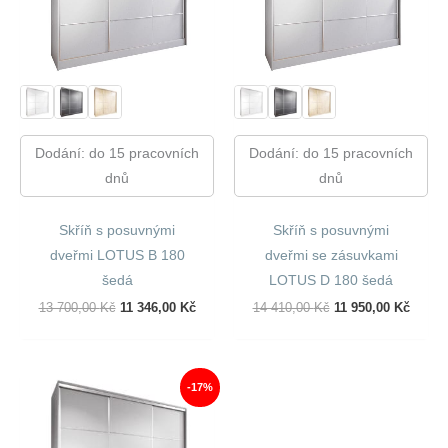
Dodání: do 15 pracovních
Dodání: do 15 pracovních
dnů
dnů
Skříň s posuvnými
Skříň s posuvnými
dveřmi LOTUS B 180
dveřmi se zásuvkami
šedá
LOTUS D 180 šedá
Původní
Aktuální
Původní
Aktuál
13 700,00
Kč
11 346,00
Kč
14 410,00
Kč
11 950,00
Kč
Cena
Cena
Cena
Cena
Byla:
Je:
Byla:
Je:
13
11
14
11
700,00 Kč.
346,00 Kč.
410,00 Kč.
950,00
-17%