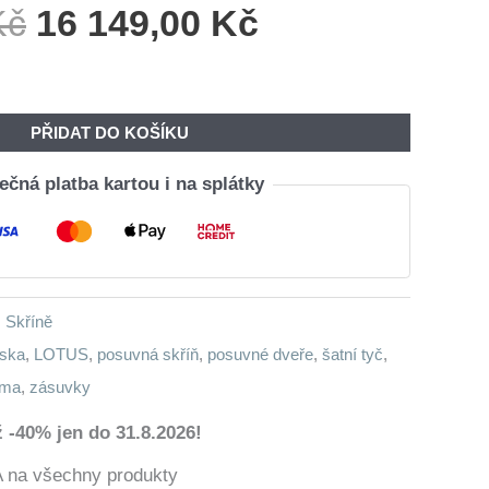
Původní
Aktuální
Kč
16 149,00
Kč
Cena
Cena
Byla:
Je:
19
16
PŘIDAT DO KOŠÍKU
350,00 Kč.
149,00 Kč.
čná platba kartou i na splátky
,
Skříně
íska
,
LOTUS
,
posuvná skříň
,
posuvné dveře
,
šatní tyč
,
oma
,
zásuvky
 -40% jen do 31.8.2026!
a všechny produkty