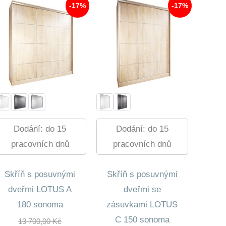
-17%
-17%
Dodání: do 15
Dodání: do 15
pracovních dnů
pracovních dnů
Skříň s posuvnými
Skříň s posuvnými
dveřmi LOTUS A
dveřmi se
180 sonoma
zásuvkami LOTUS
C 150 sonoma
Původní
13 700,00
Kč