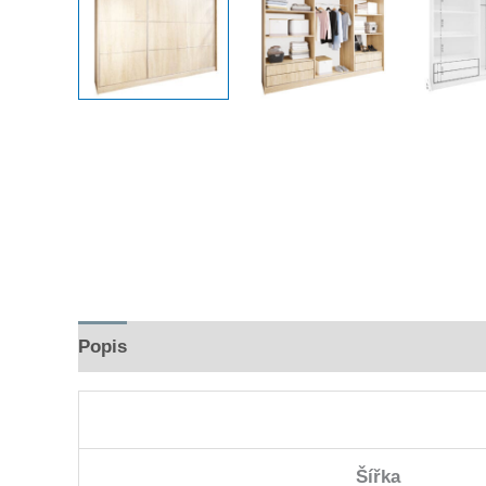
Popis
Hodnocení (0)
Šířka