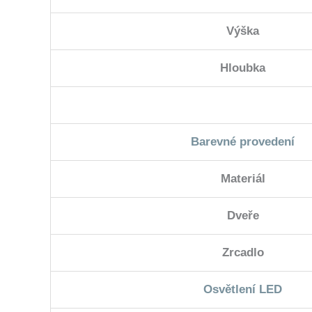
Výška
Hloubka
Barevné provedení
Materiál
Dveře
Zrcadlo
Osvětlení LED