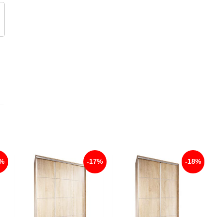
7%
-17%
-18%