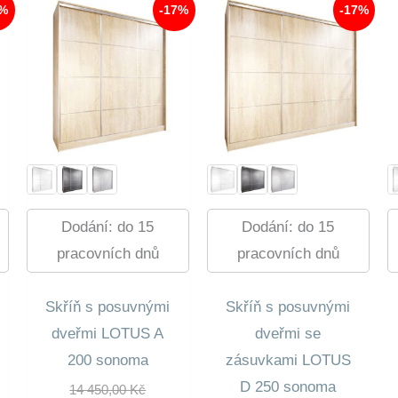
7%
-17%
-17%
Dodání: do 15
Dodání: do 15
pracovních dnů
pracovních dnů
Skříň s posuvnými
Skříň s posuvnými
dveřmi LOTUS A
dveřmi se
200 sonoma
zásuvkami LOTUS
D 250 sonoma
dní
Původní
14 450,00
Kč