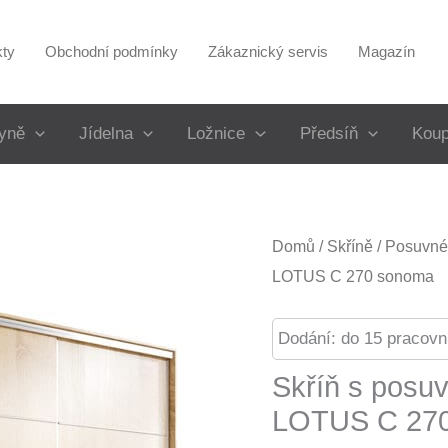
kty
Obchodní podmínky
Zákaznický servis
Magazín
yně
Jídelna
Ložnice
Předsíň
Koup
Domů
/
Skříně
/
Posuvné 
LOTUS C 270 sonoma
Dodání: do 15 pracovn
Skříň s posu
LOTUS C 27