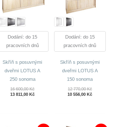
Dodání: do 15
Dodání: do 15
pracovních dnů
pracovních dnů
Skříň s posuvnými
Skříň s posuvnými
dveřmi LOTUS A
dveřmi LOTUS A
250 sonoma
150 sonoma
Původní
Původní
16 600,00
Kč
12 770,00
Kč
Cena
Aktuální
Cena
Aktuální
13 811,00
Kč
10 556,00
Kč
Byla:
Cena
Byla:
Cena
16
Je:
12
Je:
600,00 Kč.
13
770,00 Kč.
10
811,00 Kč.
556,00 Kč.