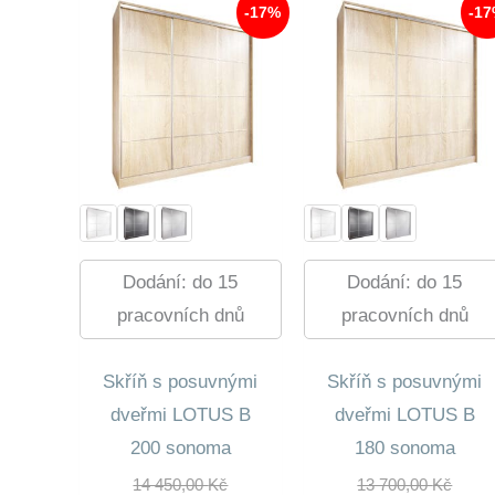
-17%
-1
Dodání: do 15
Dodání: do 15
pracovních dnů
pracovních dnů
Skříň s posuvnými
Skříň s posuvnými
dveřmi LOTUS B
dveřmi LOTUS B
200 sonoma
180 sonoma
Původní
Půvo
14 450,00
Kč
13 700,00
Kč