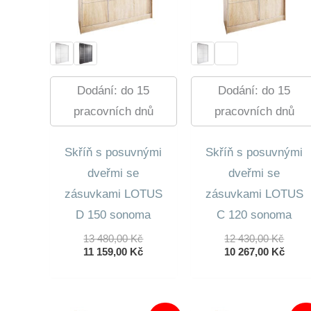
Dodání: do 15
Dodání: do 15
pracovních dnů
pracovních dnů
Skříň s posuvnými
Skříň s posuvnými
dveřmi se
dveřmi se
zásuvkami LOTUS
zásuvkami LOTUS
D 150 sonoma
C 120 sonoma
Původní
Půvo
13 480,00
Kč
12 430,00
Kč
Cena
Aktuální
Cena
Aktuá
11 159,00
Kč
10 267,00
Kč
Byla:
Cena
Byla:
Cena
13
Je:
12
Je:
480,00 Kč.
11
430,0
10
159,00 Kč.
267,0