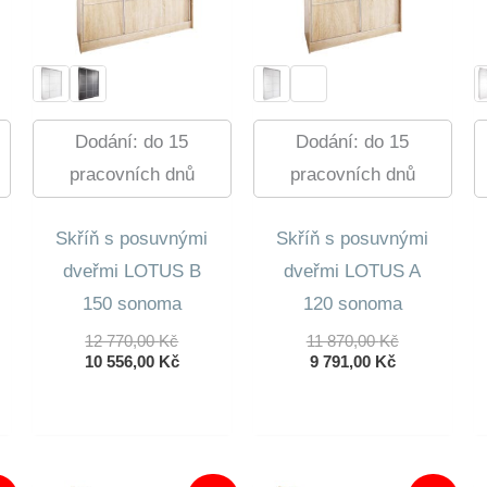
Dodání: do 15
Dodání: do 15
pracovních dnů
pracovních dnů
Skříň s posuvnými
Skříň s posuvnými
dveřmi LOTUS B
dveřmi LOTUS A
150 sonoma
120 sonoma
Původní
Původní
12 770,00
Kč
11 870,00
Kč
Cena
Aktuální
Aktuální
Cena
10 556,00
Kč
9 791,00
Kč
dní
Byla:
Cena
Cena
Byla:
lní
12
Je:
Je:
11
770,00 Kč.
10
9
870,00 Kč.
556,00 Kč.
791,00 Kč.
0 Kč.
0 Kč.