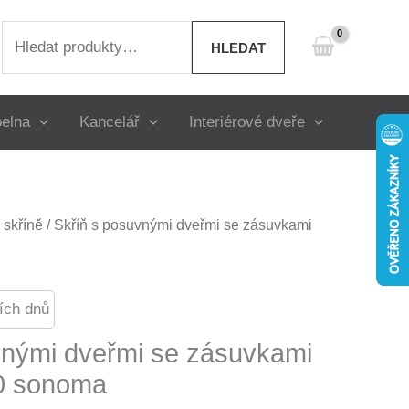
Hledat:
HLEDAT
elna
Kancelář
Interiérové dveře
skříně
/ Skříň s posuvnými dveřmi se zásuvkami
ích dnů
vnými dveřmi se zásuvkami
0 sonoma