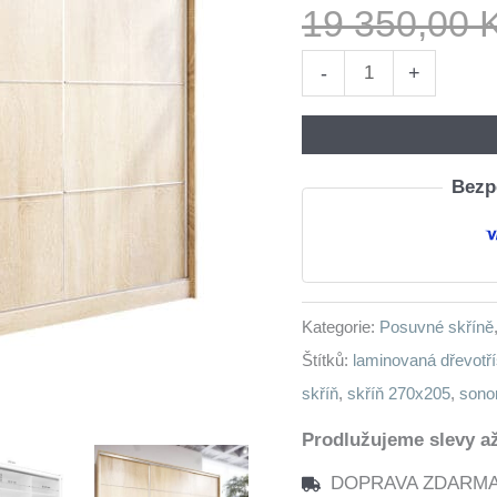
19 350,00
Skříň
-
+
s
posuvnými
dveřmi
Bezpe
se
zásuvkami
LOTUS
C
Kategorie:
Posuvné skříně
270
Štítků:
laminovaná dřevotř
sonoma
skříň
,
skříň 270x205
,
son
množství
Prodlužujeme slevy až
DOPRAVA ZDARMA n