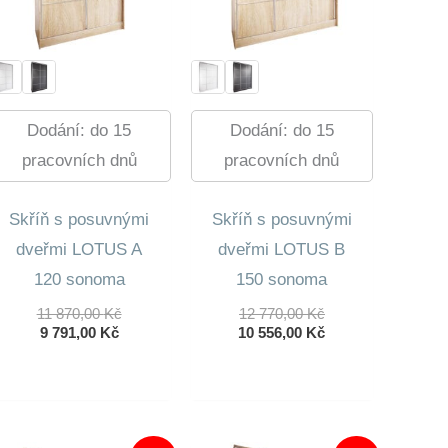
Dodání: do 15
Dodání: do 15
pracovních dnů
pracovních dnů
Skříň s posuvnými
Skříň s posuvnými
dveřmi LOTUS A
dveřmi LOTUS B
120 sonoma
150 sonoma
Původní
Původní
11 870,00
Kč
12 770,00
Kč
Aktuální
Cena
Cena
Aktuální
9 791,00
Kč
10 556,00
Kč
Cena
Byla:
Byla:
Cena
Je:
11
12
Je:
9
870,00 Kč.
770,00 Kč.
10
791,00 Kč.
556,00 Kč.