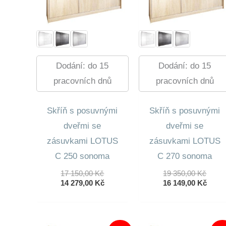
Dodání: do 15
Dodání: do 15
pracovních dnů
pracovních dnů
Skříň s posuvnými
Skříň s posuvnými
dveřmi se
dveřmi se
zásuvkami LOTUS
zásuvkami LOTUS
C 250 sonoma
C 270 sonoma
Původní
Půvo
17 150,00
Kč
19 350,00
Kč
Cena
Aktuální
Cena
Aktuá
14 279,00
Kč
16 149,00
Kč
Byla:
Cena
Byla:
Cena
17
Je:
19
Je:
150,00 Kč.
14
350,0
16
279,00 Kč.
149,0