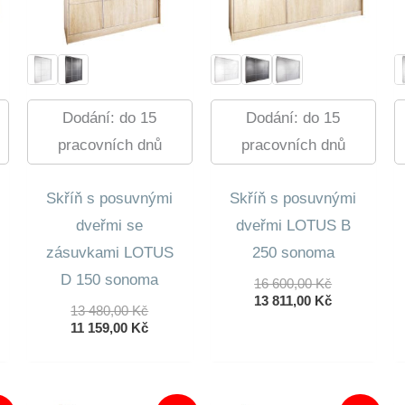
Dodání: do 15
Dodání: do 15
pracovních dnů
pracovních dnů
Skříň s posuvnými
Skříň s posuvnými
dveřmi se
dveřmi LOTUS B
zásuvkami LOTUS
250 sonoma
D 150 sonoma
Původní
16 600,00
Kč
Cena
Aktuální
13 811,00
Kč
dní
Původní
13 480,00
Kč
Byla:
Cena
lní
Cena
Aktuální
11 159,00
Kč
16
Je:
Byla:
Cena
600,00 Kč.
13
13
Je:
811,00 Kč.
0 Kč.
480,00 Kč.
11
0 Kč.
159,00 Kč.