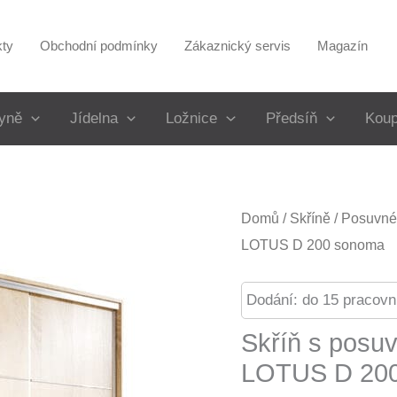
kty
Obchodní podmínky
Zákaznický servis
Magazín
yně
Jídelna
Ložnice
Předsíň
Koup
Domů
/
Skříně
/
Posuvné 
LOTUS D 200 sonoma
Dodání: do 15 pracovn
Skříň s posu
LOTUS D 20