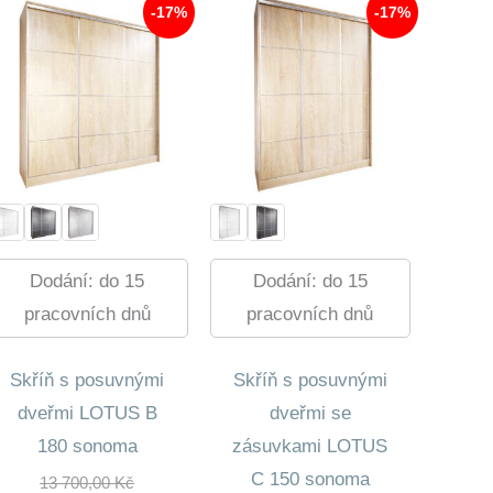
-17%
-17%
Dodání: do 15
Dodání: do 15
pracovních dnů
pracovních dnů
Skříň s posuvnými
Skříň s posuvnými
dveřmi LOTUS B
dveřmi se
180 sonoma
zásuvkami LOTUS
C 150 sonoma
Původní
13 700,00
Kč