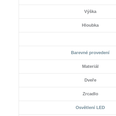
Výška
Hloubka
Barevné provedení
Materiál
Dveře
Zrcadlo
Osvětlení LED