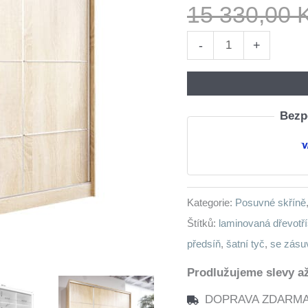
15 330,00
Skříň
-
+
s
posuvnými
dveřmi
Bezpe
se
zásuvkami
LOTUS
D
Kategorie:
Posuvné skříně
200
Štítků:
laminovaná dřevotř
sonoma
předsíň
,
šatní tyč
,
se zásu
množství
Prodlužujeme slevy až
DOPRAVA ZDARMA n