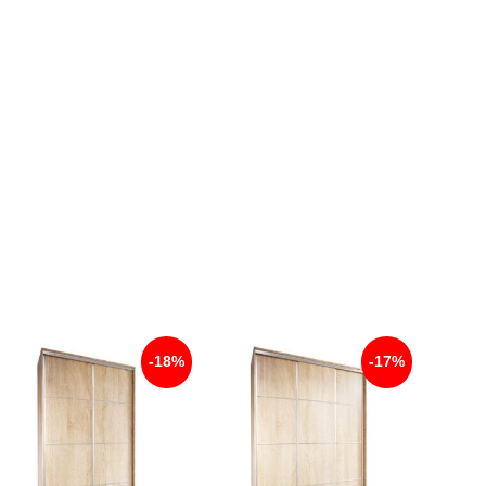
-18%
-17%