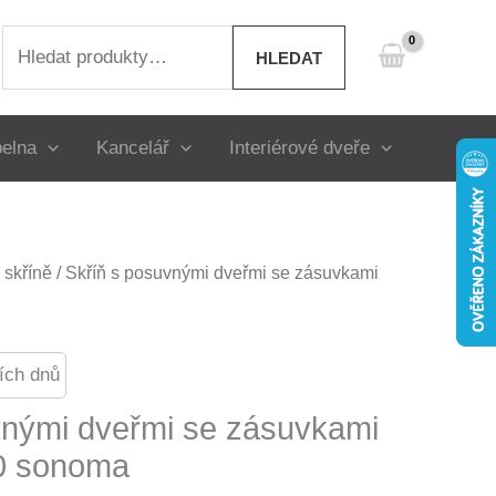
Hledat:
HLEDAT
elna
Kancelář
Interiérové dveře
skříně
/ Skříň s posuvnými dveřmi se zásuvkami
ích dnů
vnými dveřmi se zásuvkami
0 sonoma