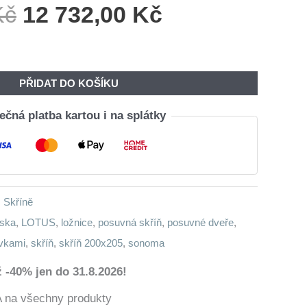
Původní
Aktuální
Kč
12 732,00
Kč
Cena
Cena
Byla:
Je:
15
12
PŘIDAT DO KOŠÍKU
330,00 Kč.
732,00 Kč.
čná platba kartou i na splátky
,
Skříně
íska
,
LOTUS
,
ložnice
,
posuvná skříň
,
posuvné dveře
,
vkami
,
skříň
,
skříň 200x205
,
sonoma
 -40% jen do 31.8.2026!
a všechny produkty