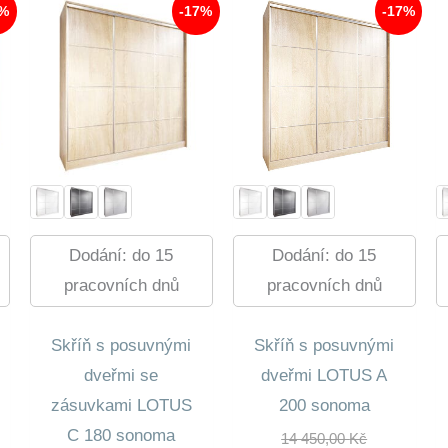
7%
-17%
-17%
Dodání: do 15
Dodání: do 15
pracovních dnů
pracovních dnů
Skříň s posuvnými
Skříň s posuvnými
dveřmi se
dveřmi LOTUS A
zásuvkami LOTUS
200 sonoma
C 180 sonoma
dní
Původní
14 450,00
Kč