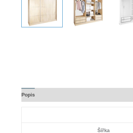
Popis
Hodnocení (0)
Šířka