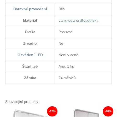
Barevné provedení
Bílá
Materiál
Laminovaná dřevotříska
Dveře
Posuvné
Zrcadlo
Ne
Osvětlení LED
Není v ceně
Šatní tyč
Ano, 1 ks
Záruka
24 měsíců
Související produkty
-17%
-18%