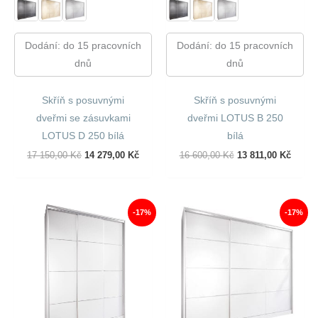
Dodání: do 15 pracovních
Dodání: do 15 pracovních
dnů
dnů
Skříň s posuvnými
Skříň s posuvnými
dveřmi se zásuvkami
dveřmi LOTUS B 250
LOTUS D 250 bílá
bílá
Původní
Aktuální
Původní
Aktuál
17 150,00
Kč
14 279,00
Kč
16 600,00
Kč
13 811,00
Kč
Cena
Cena
Cena
Cena
Byla:
Je:
Byla:
Je:
17
14
16
13
150,00 Kč.
279,00 Kč.
600,00 Kč.
811,00
-17%
-17%