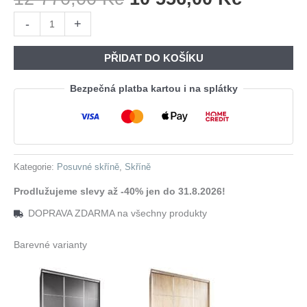
Cena
Cena
Skříň
-
+
Byla:
Je:
s
12
10
posuvnými
PŘIDAT DO KOŠÍKU
770,00 Kč.
556,00 
dveřmi
LOTUS
Bezpečná platba kartou i na splátky
A
150
bílá
množství
Kategorie:
Posuvné skříně
,
Skříně
Prodlužujeme slevy až -40% jen do 31.8.2026!
DOPRAVA ZDARMA na všechny produkty
Barevné varianty