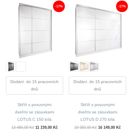
450,00 Kč.
984,00 Kč.
-17%
-17%
Dodání: do 15 pracovních
Dodání: do 15 pracovních
dnů
dnů
Skříň s posuvnými
Skříň s posuvnými
dveřmi se zásuvkami
dveřmi se zásuvkami
LOTUS C 150 bílá
LOTUS D 270 bílá
Původní
Aktuální
Původní
Aktuál
13 480,00
Kč
11 159,00
Kč
19 350,00
Kč
16 149,00
Kč
Cena
Cena
Cena
Cena