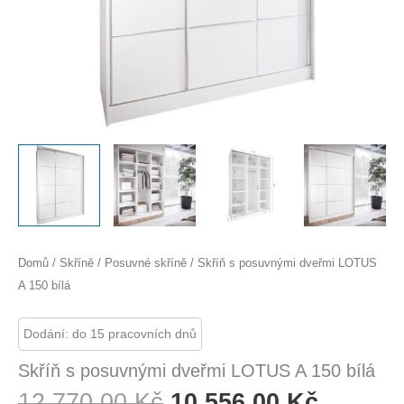
Domů
/
Skříně
/
Posuvné skříně
/ Skříň s posuvnými dveřmi LOTUS
A 150 bílá
Dodání: do 15 pracovních dnů
Skříň s posuvnými dveřmi LOTUS A 150 bílá
Původní
Aktuáln
12 770,00
Kč
10 556,00
Kč