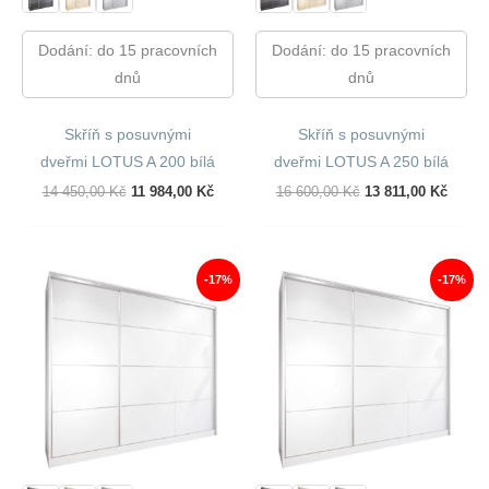
Dodání: do 15 pracovních
Dodání: do 15 pracovních
dnů
dnů
Skříň s posuvnými
Skříň s posuvnými
dveřmi LOTUS A 200 bílá
dveřmi LOTUS A 250 bílá
Původní
Aktuální
Původní
Aktuál
14 450,00
Kč
11 984,00
Kč
16 600,00
Kč
13 811,00
Kč
Cena
Cena
Cena
Cena
Byla:
Je:
Byla:
Je:
14
11
16
13
450,00 Kč.
984,00 Kč.
600,00 Kč.
811,00
-17%
-17%