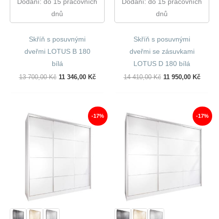
Dodání: do 15 pracovních
Dodání: do 15 pracovních
dnů
dnů
Skříň s posuvnými
Skříň s posuvnými
dveřmi LOTUS B 180
dveřmi se zásuvkami
bílá
LOTUS D 180 bílá
Původní
Aktuální
Původní
Aktuál
13 700,00
Kč
11 346,00
Kč
14 410,00
Kč
11 950,00
Kč
Cena
Cena
Cena
Cena
Byla:
Je:
Byla:
Je:
13
11
14
11
700,00 Kč.
346,00 Kč.
410,00 Kč.
950,00
-17%
-17%