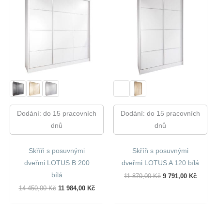
Dodání: do 15 pracovních
Dodání: do 15 pracovních
dnů
dnů
Skříň s posuvnými
Skříň s posuvnými
dveřmi LOTUS B 200
dveřmi LOTUS A 120 bílá
bílá
Původní
Aktuál
11 870,00
Kč
9 791,00
Kč
Cena
Cena
Původní
Aktuální
14 450,00
Kč
11 984,00
Kč
Byla:
Je:
Cena
Cena
11
9
Byla:
Je:
870,00 Kč.
791,00
14
11