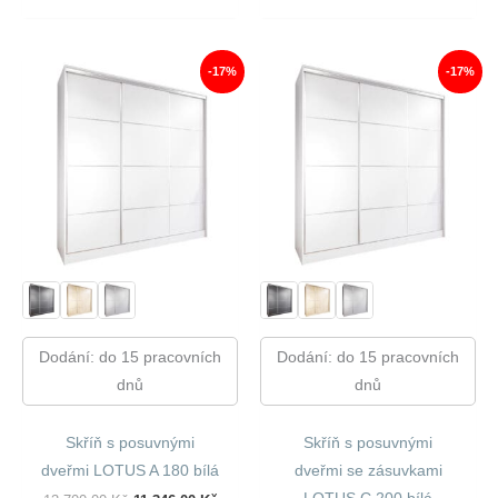
Byla:
Je:
Byla:
Je:
13
11
19
16
480,00 Kč.
159,00 Kč.
350,00 Kč.
149,00
-17%
-17%
Dodání: do 15 pracovních
Dodání: do 15 pracovních
dnů
dnů
Skříň s posuvnými
Skříň s posuvnými
dveřmi LOTUS A 180 bílá
dveřmi se zásuvkami
LOTUS C 200 bílá