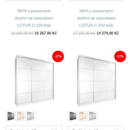
Skříň s posuvnými
Skříň s posuvnými
dveřmi se zásuvkami
dveřmi se zásuvkami
LOTUS C 120 bílá
LOTUS C 250 bílá
Původní
Aktuální
Původní
Aktuál
12 430,00
Kč
10 267,00
Kč
17 150,00
Kč
14 279,00
Kč
Cena
Cena
Cena
Cena
Byla:
Je:
Byla:
Je:
12
10
17
14
430,00 Kč.
267,00 Kč.
150,00 Kč.
279,00
-17%
-17%