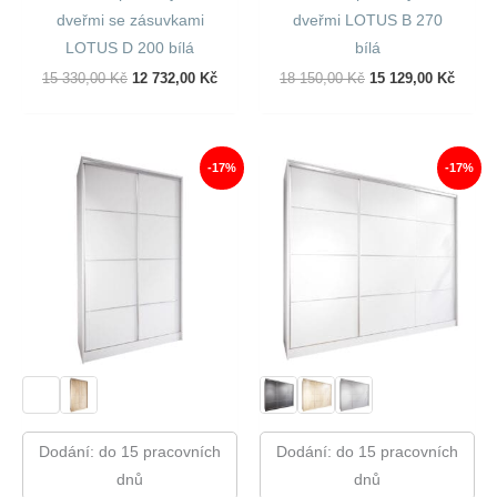
dveřmi se zásuvkami
dveřmi LOTUS B 270
LOTUS D 200 bílá
bílá
Původní
Aktuální
Původní
Aktuál
15 330,00
Kč
12 732,00
Kč
18 150,00
Kč
15 129,00
Kč
Cena
Cena
Cena
Cena
Byla:
Je:
Byla:
Je:
15
12
18
15
330,00 Kč.
732,00 Kč.
150,00 Kč.
129,00
-17%
-17%
Dodání: do 15 pracovních
Dodání: do 15 pracovních
dnů
dnů