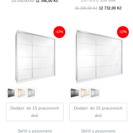
Původní
Aktuální
13 700,00
Kč
11 346,00
Kč
Cena
Cena
Původní
Aktuál
15 330,00
Kč
12 732,00
Kč
Byla:
Je:
Cena
Cena
13
11
Byla:
Je:
700,00 Kč.
346,00 Kč.
15
12
330,00 Kč.
732,00
-17%
-17%
Dodání: do 15 pracovních
Dodání: do 15 pracovních
dnů
dnů
Skříň s posuvnými
Skříň s posuvnými