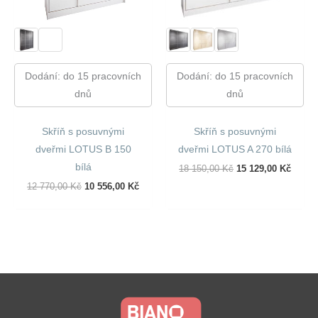
Dodání: do 15 pracovních
Dodání: do 15 pracovních
dnů
dnů
Skříň s posuvnými
Skříň s posuvnými
dveřmi LOTUS B 150
dveřmi LOTUS A 270 bílá
bílá
Původní
Aktuál
18 150,00
Kč
15 129,00
Kč
Cena
Cena
Původní
Aktuální
12 770,00
Kč
10 556,00
Kč
Byla:
Je:
Cena
Cena
18
15
Byla:
Je:
150,00 Kč.
129,00
12
10
770,00 Kč.
556,00 Kč.