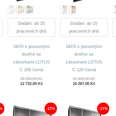
Dodání: do 15
Dodání: do 15
pracovních dnů
pracovních dnů
Skříň s posuvnými
Skříň s posuvnými
dveřmi se
dveřmi se
zásuvkami LOTUS
zásuvkami LOTUS
C 200 černá
C 120 černá
dní
lní
Původní
Původní
15 330,00
Kč
12 430,00
Kč
Cena
Aktuální
Cena
Aktuální
12 732,00
Kč
10 267,00
Kč
Byla:
Cena
Byla:
Cena
0 Kč.
15
Je:
12
Je:
0 Kč.
330,00 Kč.
12
430,00 Kč.
10
732,00 Kč.
267,00 Kč.
7%
-17%
-17%