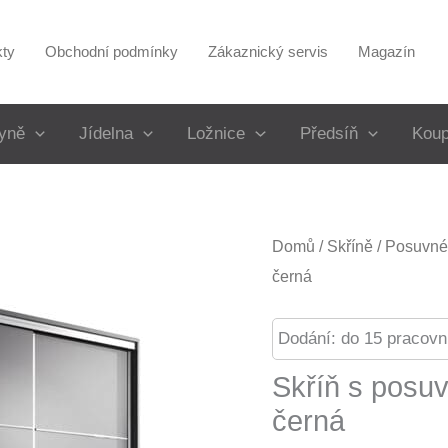
kty
Obchodní podmínky
Zákaznický servis
Magazín
yně
Jídelna
Ložnice
Předsíň
Koup
Domů
/
Skříně
/
Posuvné 
černá
Dodání: do 15 pracovn
Skříň s posu
černá