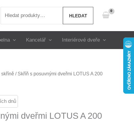
Hledat:
HLEDAT
elna
Kancelář
Interiérové dveře
skříně
/ Skříň s posuvnými dveřmi LOTUS A 200
ích dnů
vnými dveřmi LOTUS A 200