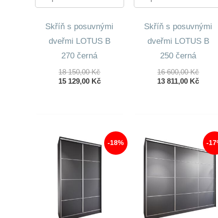
Skříň s posuvnými
Skříň s posuvnými
dveřmi LOTUS B
dveřmi LOTUS B
270 černá
250 černá
Původní
Půvo
18 150,00
Kč
16 600,00
Kč
Cena
Aktuální
Cena
Aktuá
15 129,00
Kč
13 811,00
Kč
Byla:
Cena
Byla:
Cena
18
Je:
16
Je:
150,00 Kč.
15
600,0
13
129,00 Kč.
811,0
-18%
-1