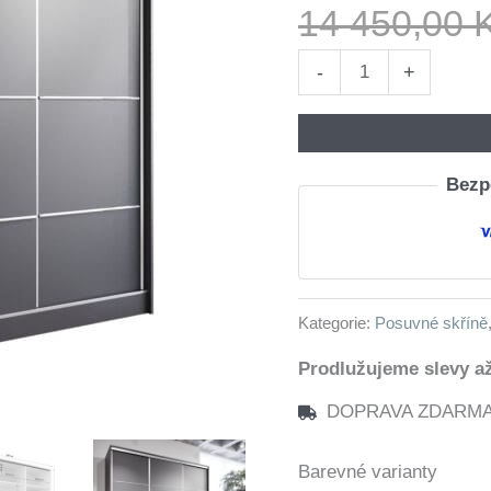
14 450,00
Skříň
-
+
s
posuvnými
dveřmi
Bezpe
LOTUS
A
200
černá
Kategorie:
Posuvné skříně
množství
Prodlužujeme slevy až
DOPRAVA ZDARMA n
Barevné varianty