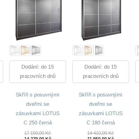
Dodání: do 15
Dodání: do 15
pracovních dnů
pracovních dnů
Skříň s posuvnými
Skříň s posuvnými
dveřmi se
dveřmi se
zásuvkami LOTUS
zásuvkami LOTUS
C 250 černá
C 180 černá
dní
lní
Původní
Původní
17 150,00
Kč
14 410,00
Kč
Cena
Aktuální
Cena
Aktuální
14 279,00
Kč
11 950,00
Kč