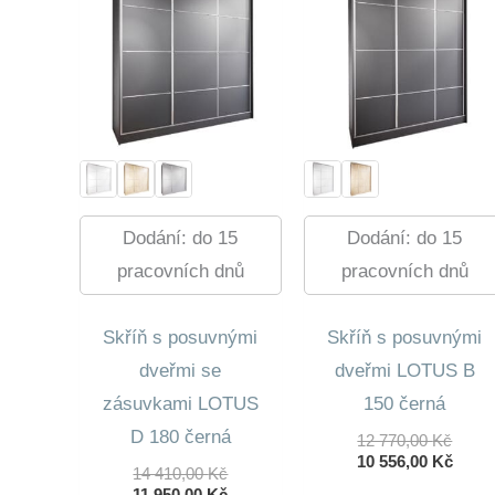
Dodání: do 15
Dodání: do 15
pracovních dnů
pracovních dnů
Skříň s posuvnými
Skříň s posuvnými
dveřmi se
dveřmi LOTUS B
zásuvkami LOTUS
150 černá
D 180 černá
Půvo
12 770,00
Kč
Cena
Aktuá
10 556,00
Kč
Původní
14 410,00
Kč
Byla:
Cena
Cena
Aktuální
11 950,00
Kč