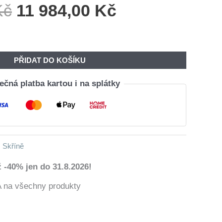
Původní
Aktuální
Kč
11 984,00
Kč
Cena
Cena
Byla:
Je:
14
11
PŘIDAT DO KOŠÍKU
450,00 Kč.
984,00 Kč.
čná platba kartou i na splátky
,
Skříně
 -40% jen do 31.8.2026!
a všechny produkty