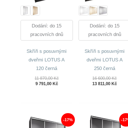
Dodání: do 15
Dodání: do 15
pracovních dnů
pracovních dnů
Skříň s posuvnými
Skříň s posuvnými
dveřmi LOTUS A
dveřmi LOTUS A
120 černá
250 černá
Původní
Půvo
11 870,00
Kč
16 600,00
Kč
Aktuální
Cena
Cena
Aktuá
9 791,00
Kč
13 811,00
Kč
Cena
Byla:
Byla:
Cena
Je:
11
16
Je:
9
870,00 Kč.
600,0
13
791,00 Kč.
811,0
-17%
-1