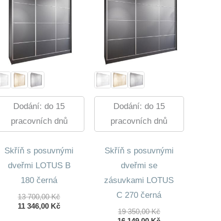
Dodání: do 15
Dodání: do 15
pracovních dnů
pracovních dnů
Skříň s posuvnými
Skříň s posuvnými
dveřmi LOTUS B
dveřmi se
180 černá
zásuvkami LOTUS
C 270 černá
Původní
13 700,00
Kč
Cena
Aktuální
11 346,00
Kč
Původní
19 350,00
Kč
Byla:
Cena
Cena
Aktuální
16 149,00
Kč