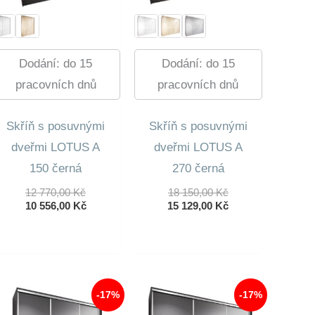
Dodání: do 15
Dodání: do 15
pracovních dnů
pracovních dnů
Skříň s posuvnými
Skříň s posuvnými
dveřmi LOTUS A
dveřmi LOTUS A
150 černá
270 černá
Původní
Původní
12 770,00
Kč
18 150,00
Kč
Cena
Aktuální
Cena
Aktuální
10 556,00
Kč
15 129,00
Kč
Byla:
Cena
Byla:
Cena
12
Je:
18
Je:
770,00 Kč.
10
150,00 Kč.
15
556,00 Kč.
129,00 Kč.
-17%
-17%