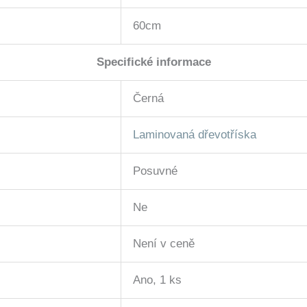
60cm
Specifické informace
Černá
Laminovaná dřevotříska
Posuvné
Ne
Není v ceně
Ano, 1 ks