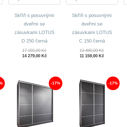
Skříň s posuvnými
Skříň s posuvnými
dveřmi se
dveřmi se
zásuvkami LOTUS
zásuvkami LOTUS
D 250 černá
C 150 černá
dní
lní
Původní
Původní
17 150,00
Kč
13 480,00
Kč
Cena
Aktuální
Cena
Aktuální
14 279,00
Kč
11 159,00
Kč
Byla:
Cena
Byla:
Cena
0 Kč.
17
Je:
13
Je:
0 Kč.
150,00 Kč.
14
480,00 Kč.
11
279,00 Kč.
159,00 Kč.
7%
-17%
-17%