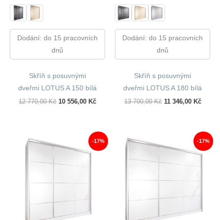
Dodání: do 15 pracovních
Dodání: do 15 pracovních
dnů
dnů
Skříň s posuvnými
Skříň s posuvnými
dveřmi LOTUS A 150 bílá
dveřmi LOTUS A 180 bílá
Původní
Aktuální
Původní
Aktuál
12 770,00
Kč
10 556,00
Kč
13 700,00
Kč
11 346,00
Kč
Cena
Cena
Cena
Cena
Byla:
Je:
Byla:
Je:
12
10
13
11
770,00 Kč.
556,00 Kč.
700,00 Kč.
346,00
-17%
-17%