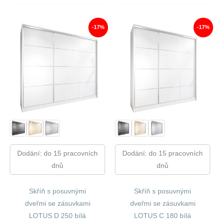
Byla:
Je:
Byla:
Je:
13
11
15
12
700,00 Kč.
346,00 Kč.
330,00 Kč.
732,00
-17%
-17%
Dodání: do 15 pracovních
Dodání: do 15 pracovních
dnů
dnů
Skříň s posuvnými
Skříň s posuvnými
dveřmi se zásuvkami
dveřmi se zásuvkami
LOTUS D 250 bílá
LOTUS C 180 bílá