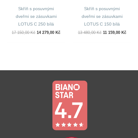
Skříň s posuvnými
Skříň s posuvnými
dveřmi se zásuvkami
dveřmi se zásuvkami
LOTUS C 250 bílá
LOTUS C 150 bílá
Původní
Aktuální
Původní
Aktuál
17 150,00
Kč
14 279,00
Kč
13 480,00
Kč
11 159,00
Kč
Cena
Cena
Cena
Cena
Byla:
Je:
Byla:
Je:
17
14
13
11
150,00 Kč.
279,00 Kč.
480,00 Kč.
159,00