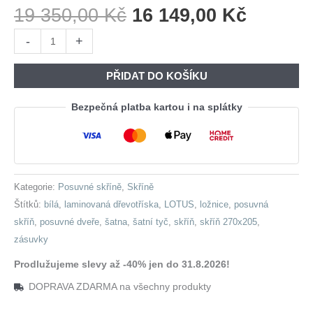
Původní
Aktuáln
19 350,00
Kč
16 149,00
Kč
Cena
Cena
Skříň
-
+
Byla:
Je:
s
19
16
posuvnými
PŘIDAT DO KOŠÍKU
350,00 Kč.
149,00 
dveřmi
se
Bezpečná platba kartou i na splátky
zásuvkami
LOTUS
D
270
Kategorie:
Posuvné skříně
,
Skříně
bílá
Štítků:
bílá
,
laminovaná dřevotříska
,
LOTUS
,
ložnice
,
posuvná
množství
skříň
,
posuvné dveře
,
šatna
,
šatní tyč
,
skříň
,
skříň 270x205
,
zásuvky
Prodlužujeme slevy až -40% jen do 31.8.2026!
DOPRAVA ZDARMA na všechny produkty