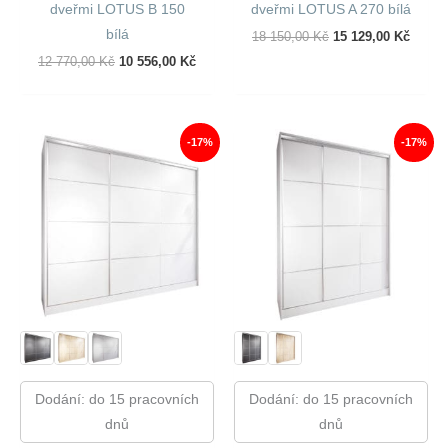
dveřmi LOTUS B 150
dveřmi LOTUS A 270 bílá
bílá
Původní
Aktuál
18 150,00
Kč
15 129,00
Kč
Cena
Cena
Původní
Aktuální
12 770,00
Kč
10 556,00
Kč
Byla:
Je:
Cena
Cena
18
15
Byla:
Je:
150,00 Kč.
129,00
12
10
770,00 Kč.
556,00 Kč.
-17%
-17%
Dodání: do 15 pracovních
Dodání: do 15 pracovních
dnů
dnů