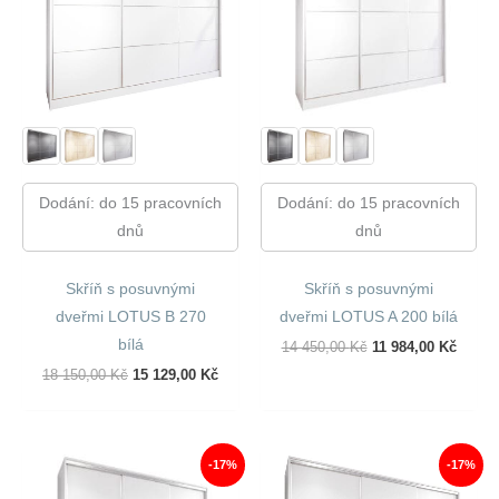
Dodání: do 15 pracovních
Dodání: do 15 pracovních
dnů
dnů
Skříň s posuvnými
Skříň s posuvnými
dveřmi LOTUS B 270
dveřmi LOTUS A 200 bílá
bílá
Původní
Aktuál
14 450,00
Kč
11 984,00
Kč
Cena
Cena
Původní
Aktuální
18 150,00
Kč
15 129,00
Kč
Byla:
Je:
Cena
Cena
14
11
Byla:
Je:
450,00 Kč.
984,00
18
15
150,00 Kč.
129,00 Kč.
-17%
-17%