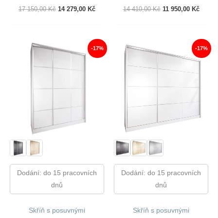
Původní
Aktuální
Původní
Aktuál
17 150,00
Kč
14 279,00
Kč
14 410,00
Kč
11 950,00
Kč
Cena
Cena
Cena
Cena
Byla:
Je:
Byla:
Je:
17
14
14
11
150,00 Kč.
279,00 Kč.
410,00 Kč.
950,00
-17%
-17%
Dodání: do 15 pracovních
Dodání: do 15 pracovních
dnů
dnů
Skříň s posuvnými
Skříň s posuvnými