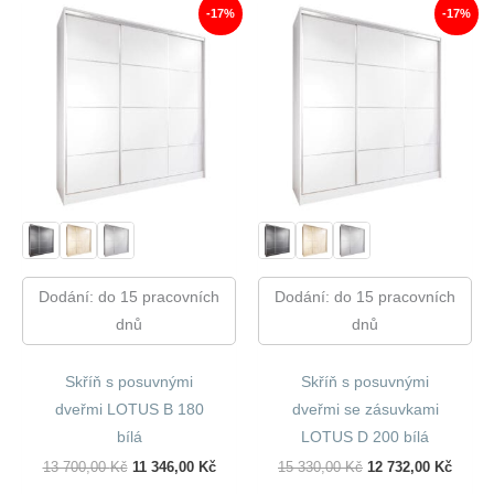
-17%
-17%
Dodání: do 15 pracovních
Dodání: do 15 pracovních
dnů
dnů
Skříň s posuvnými
Skříň s posuvnými
dveřmi LOTUS B 180
dveřmi se zásuvkami
bílá
LOTUS D 200 bílá
Původní
Aktuální
Původní
Aktuál
13 700,00
Kč
11 346,00
Kč
15 330,00
Kč
12 732,00
Kč
Cena
Cena
Cena
Cena