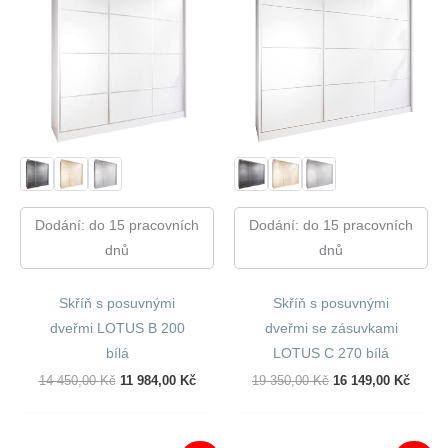
Dodání: do 15 pracovních
Dodání: do 15 pracovních
dnů
dnů
Skříň s posuvnými
Skříň s posuvnými
dveřmi LOTUS B 200
dveřmi se zásuvkami
bílá
LOTUS C 270 bílá
Původní
Aktuální
Původní
Aktuál
14 450,00
Kč
11 984,00
Kč
19 350,00
Kč
16 149,00
Kč
Cena
Cena
Cena
Cena
Byla:
Je:
Byla:
Je:
14
11
19
16
450,00 Kč.
984,00 Kč.
350,00 Kč.
149,00