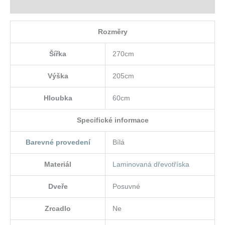
Hodnocení (0)
Rozměry
Šířka
270cm
Výška
205cm
Hloubka
60cm
Specifické informace
Barevné provedení
Bílá
Materiál
Laminovaná dřevotříska
Dveře
Posuvné
Zrcadlo
Ne