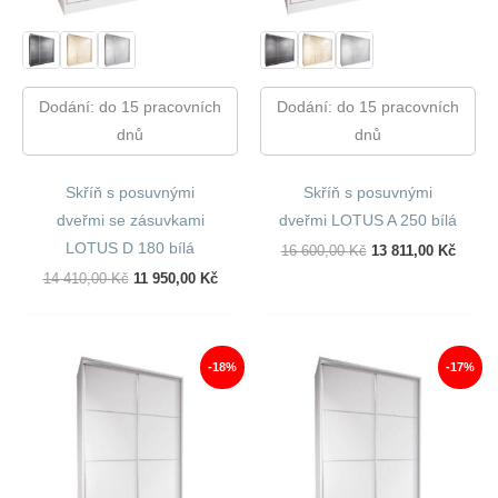
Dodání: do 15 pracovních
Dodání: do 15 pracovních
dnů
dnů
Skříň s posuvnými
Skříň s posuvnými
dveřmi se zásuvkami
dveřmi LOTUS A 250 bílá
LOTUS D 180 bílá
Původní
Aktuál
16 600,00
Kč
13 811,00
Kč
Cena
Cena
Původní
Aktuální
14 410,00
Kč
11 950,00
Kč
Byla:
Je:
Cena
Cena
16
13
Byla:
Je:
600,00 Kč.
811,00
14
11
410,00 Kč.
950,00 Kč.
-18%
-17%