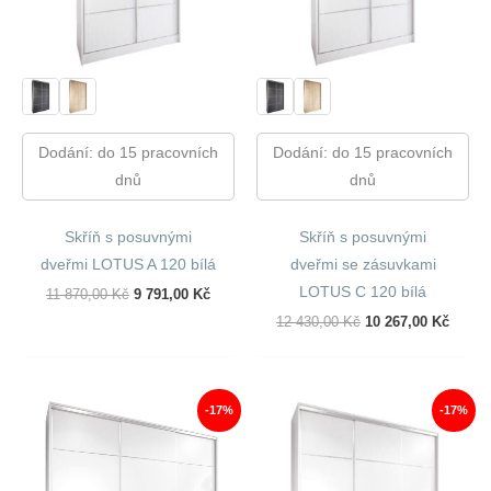
Dodání: do 15 pracovních
Dodání: do 15 pracovních
dnů
dnů
Skříň s posuvnými
Skříň s posuvnými
dveřmi LOTUS A 120 bílá
dveřmi se zásuvkami
LOTUS C 120 bílá
Původní
Aktuální
11 870,00
Kč
9 791,00
Kč
Cena
Cena
Původní
Aktuál
12 430,00
Kč
10 267,00
Kč
Byla:
Je:
Cena
Cena
11
9
Byla:
Je:
870,00 Kč.
791,00 Kč.
12
10
430,00 Kč.
267,00
-17%
-17%