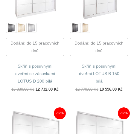
Dodání: do 15 pracovních
Dodání: do 15 pracovních
dnů
dnů
Skříň s posuvnými
Skříň s posuvnými
dveřmi se zásuvkami
dveřmi LOTUS B 150
LOTUS D 200 bílá
bílá
Původní
Aktuální
Původní
Aktuál
15 330,00
Kč
12 732,00
Kč
12 770,00
Kč
10 556,00
Kč
Cena
Cena
Cena
Cena
Byla:
Je:
Byla:
Je:
15
12
12
10
330,00 Kč.
732,00 Kč.
770,00 Kč.
556,00
-17%
-17%