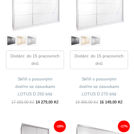
Dodání: do 15 pracovních
Dodání: do 15 pracovních
dnů
dnů
Skříň s posuvnými
Skříň s posuvnými
dveřmi se zásuvkami
dveřmi se zásuvkami
LOTUS D 250 bílá
LOTUS D 270 bílá
Původní
Aktuální
Původní
Aktuál
17 150,00
Kč
14 279,00
Kč
19 350,00
Kč
16 149,00
Kč
Cena
Cena
Cena
Cena
Byla:
Je:
Byla:
Je:
17
14
19
16
150,00 Kč.
279,00 Kč.
350,00 Kč.
149,00
-18%
-17%