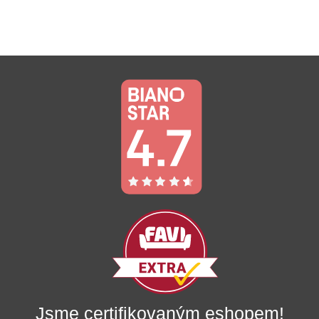
12
10
430,00 Kč.
267,00 Kč.
Jsme certifikovaným eshopem!