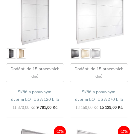
Dodání: do 15 pracovních
Dodání: do 15 pracovních
dnů
dnů
Skříň s posuvnými
Skříň s posuvnými
dveřmi LOTUS A 120 bílá
dveřmi LOTUS A 270 bílá
Původní
Aktuální
Původní
Aktuál
11 870,00
Kč
9 791,00
Kč
18 150,00
Kč
15 129,00
Kč
Cena
Cena
Cena
Cena
Byla:
Je:
Byla:
Je:
11
9
18
15
870,00 Kč.
791,00 Kč.
150,00 Kč.
129,00
-17%
-17%