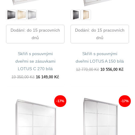
Dodání: do 15 pracovních
Dodání: do 15 pracovních
dnů
dnů
Skříň s posuvnými
Skříň s posuvnými
dveřmi se zásuvkami
dveřmi LOTUS A 150 bílá
LOTUS C 270 bílá
Původní
Aktuál
12 770,00
Kč
10 556,00
Kč
Cena
Cena
Původní
Aktuální
19 350,00
Kč
16 149,00
Kč
Byla:
Je:
Cena
Cena
12
10
Byla:
Je:
770,00 Kč.
556,00
19
16
350,00 Kč.
149,00 Kč.
-17%
-17%