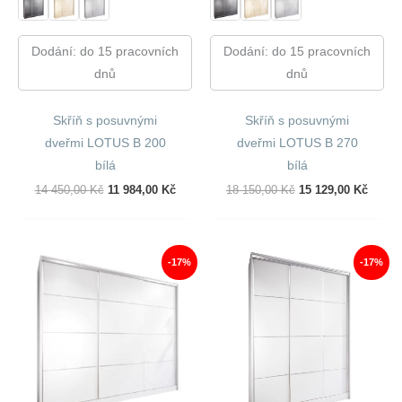
Dodání: do 15 pracovních
Dodání: do 15 pracovních
dnů
dnů
Skříň s posuvnými
Skříň s posuvnými
dveřmi LOTUS B 200
dveřmi LOTUS B 270
bílá
bílá
Původní
Aktuální
Původní
Aktuál
14 450,00
Kč
11 984,00
Kč
18 150,00
Kč
15 129,00
Kč
Cena
Cena
Cena
Cena
Byla:
Je:
Byla:
Je:
14
11
18
15
450,00 Kč.
984,00 Kč.
150,00 Kč.
129,00
-17%
-17%