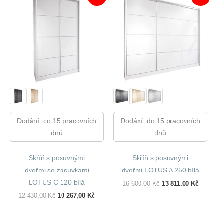
Dodání: do 15 pracovních
Dodání: do 15 pracovních
dnů
dnů
Skříň s posuvnými
Skříň s posuvnými
dveřmi se zásuvkami
dveřmi LOTUS A 250 bílá
LOTUS C 120 bílá
Původní
Aktuál
16 600,00
Kč
13 811,00
Kč
Cena
Cena
Původní
Aktuální
12 430,00
Kč
10 267,00
Kč
Byla:
Je:
Cena
Cena
16
13
Byla:
Je:
600,00 Kč.
811,00