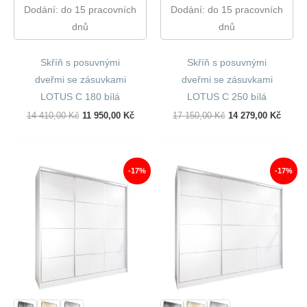
Dodání: do 15 pracovních
Dodání: do 15 pracovních
dnů
dnů
Skříň s posuvnými
Skříň s posuvnými
dveřmi se zásuvkami
dveřmi se zásuvkami
LOTUS C 180 bílá
LOTUS C 250 bílá
Původní
Aktuální
Původní
Aktuál
14 410,00
Kč
11 950,00
Kč
17 150,00
Kč
14 279,00
Kč
Cena
Cena
Cena
Cena
Byla:
Je:
Byla:
Je:
14
11
17
14
410,00 Kč.
950,00 Kč.
150,00 Kč.
279,00
-17%
-17%