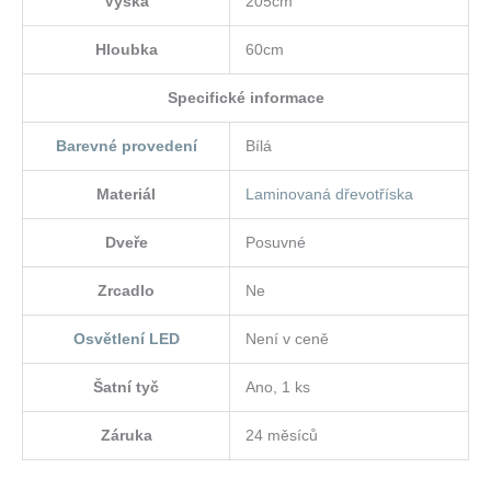
Výška
205cm
Hloubka
60cm
Specifické informace
Barevné provedení
Bílá
Materiál
Laminovaná dřevotříska
Dveře
Posuvné
Zrcadlo
Ne
Osvětlení LED
Není v ceně
Šatní tyč
Ano, 1 ks
Záruka
24 měsíců