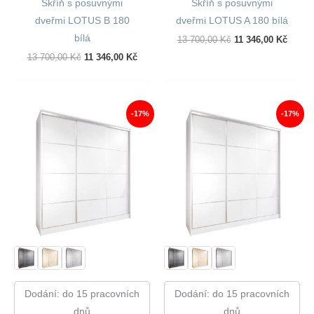
Skříň s posuvnými
Skříň s posuvnými
dveřmi LOTUS B 180
dveřmi LOTUS A 180 bílá
bílá
Původní
Aktuál
13 700,00
Kč
11 346,00
Kč
Cena
Cena
Původní
Aktuální
13 700,00
Kč
11 346,00
Kč
Byla:
Je:
Cena
Cena
13
11
Byla:
Je:
700,00 Kč.
346,00
13
11
700,00 Kč.
346,00 Kč.
-17%
-17%
Dodání: do 15 pracovních
Dodání: do 15 pracovních
dnů
dnů