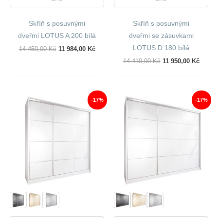
Skříň s posuvnými
Skříň s posuvnými
dveřmi LOTUS A 200 bílá
dveřmi se zásuvkami
LOTUS D 180 bílá
Původní
Aktuální
14 450,00
Kč
11 984,00
Kč
Cena
Cena
Původní
Aktuál
14 410,00
Kč
11 950,00
Kč
Byla:
Je:
Cena
Cena
14
11
Byla:
Je:
450,00 Kč.
984,00 Kč.
14
11
410,00 Kč.
950,00
-17%
-17%