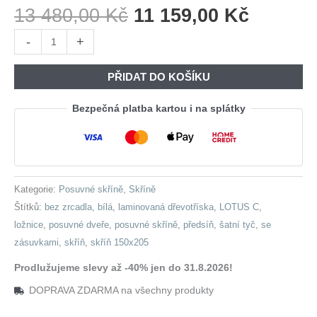
Původní
Aktuáln
13 480,00
Kč
11 159,00
Kč
Cena
Cena
Skříň
-
+
Byla:
Je:
s
13
11
posuvnými
PŘIDAT DO KOŠÍKU
480,00 Kč.
159,00 
dveřmi
se
Bezpečná platba kartou i na splátky
zásuvkami
LOTUS
C
150
Kategorie:
Posuvné skříně
,
Skříně
bílá
Štítků:
bez zrcadla
,
bílá
,
laminovaná dřevotříska
,
LOTUS C
,
množství
ložnice
,
posuvné dveře
,
posuvné skříně
,
předsíň
,
šatní tyč
,
se
zásuvkami
,
skříň
,
skříň 150x205
Prodlužujeme slevy až -40% jen do 31.8.2026!
DOPRAVA ZDARMA na všechny produkty