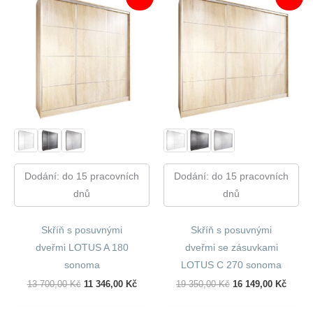
Dodání: do 15 pracovních
Dodání: do 15 pracovních
dnů
dnů
Skříň s posuvnými
Skříň s posuvnými
dveřmi LOTUS A 180
dveřmi se zásuvkami
sonoma
LOTUS C 270 sonoma
Původní
Aktuální
Původní
Aktuál
13 700,00
Kč
11 346,00
Kč
19 350,00
Kč
16 149,00
Kč
Cena
Cena
Cena
Cena
Byla:
Je:
Byla:
Je: