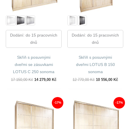
Dodání: do 15 pracovních
Dodání: do 15 pracovních
dnů
dnů
Skříň s posuvnými
Skříň s posuvnými
dveřmi se zásuvkami
dveřmi LOTUS B 150
LOTUS C 250 sonoma
sonoma
Původní
Aktuální
Původní
Aktuál
17 150,00
Kč
14 279,00
Kč
12 770,00
Kč
10 556,00
Kč
Cena
Cena
Cena
Cena
Byla:
Je:
Byla:
Je:
17
14
12
10
150,00 Kč.
279,00 Kč.
770,00 Kč.
556,00
-17%
-17%