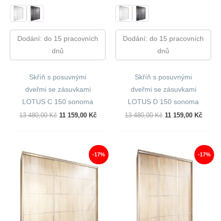
Dodání: do 15 pracovních
Dodání: do 15 pracovních
dnů
dnů
Skříň s posuvnými
Skříň s posuvnými
dveřmi se zásuvkami
dveřmi se zásuvkami
LOTUS C 150 sonoma
LOTUS D 150 sonoma
Původní
Aktuální
Původní
Aktuál
13 480,00
Kč
11 159,00
Kč
13 480,00
Kč
11 159,00
Kč
Cena
Cena
Cena
Cena
Byla:
Je:
Byla:
Je:
13
11
13
11
480,00 Kč.
159,00 Kč.
480,00 Kč.
159,00
-17%
-17%