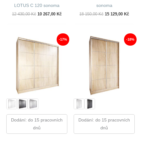
LOTUS C 120 sonoma
sonoma
Původní
Aktuální
Původní
Aktuál
12 430,00
Kč
10 267,00
Kč
18 150,00
Kč
15 129,00
Kč
Cena
Cena
Cena
Cena
Byla:
Je:
Byla:
Je:
12
10
18
15
430,00 Kč.
267,00 Kč.
150,00 Kč.
129,00
-17%
-18%
Dodání: do 15 pracovních
Dodání: do 15 pracovních
dnů
dnů