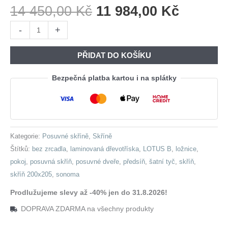
Původní
Aktuáln
14 450,00
Kč
11 984,00
Kč
Cena
Cena
Skříň
-
+
Byla:
Je:
s
14
11
posuvnými
PŘIDAT DO KOŠÍKU
450,00 Kč.
984,00 
dveřmi
LOTUS
Bezpečná platba kartou i na splátky
B
200
sonoma
množství
Kategorie:
Posuvné skříně
,
Skříně
Štítků:
bez zrcadla
,
laminovaná dřevotříska
,
LOTUS B
,
ložnice
,
pokoj
,
posuvná skříň
,
posuvné dveře
,
předsíň
,
šatní tyč
,
skříň
,
skříň 200x205
,
sonoma
Prodlužujeme slevy až -40% jen do 31.8.2026!
DOPRAVA ZDARMA na všechny produkty