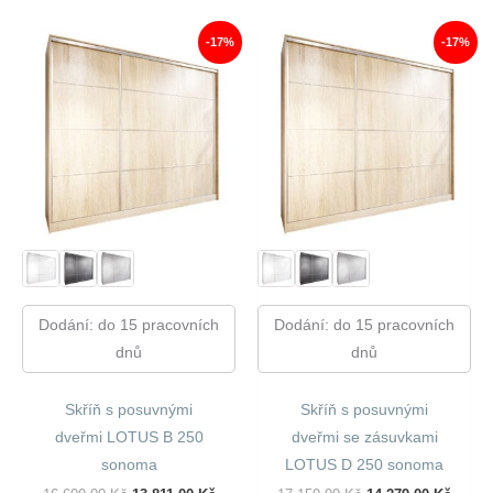
13
11
19
16
700,00 Kč.
346,00 Kč.
350,00 Kč.
149,00
-17%
-17%
Dodání: do 15 pracovních
Dodání: do 15 pracovních
dnů
dnů
Skříň s posuvnými
Skříň s posuvnými
dveřmi LOTUS B 250
dveřmi se zásuvkami
sonoma
LOTUS D 250 sonoma