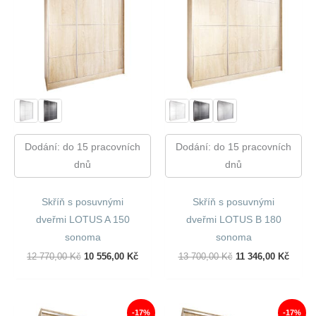
Dodání: do 15 pracovních
Dodání: do 15 pracovních
dnů
dnů
Skříň s posuvnými
Skříň s posuvnými
dveřmi LOTUS A 150
dveřmi LOTUS B 180
sonoma
sonoma
Původní
Aktuální
Původní
Aktuál
12 770,00
Kč
10 556,00
Kč
13 700,00
Kč
11 346,00
Kč
Cena
Cena
Cena
Cena
Byla:
Je:
Byla:
Je:
12
10
13
11
770,00 Kč.
556,00 Kč.
700,00 Kč.
346,00
-17%
-17%