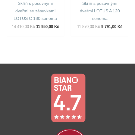
Skříň s posuvnými
Skříň s posuvnými
dveřmi se zásuvkami
dveřmi LOTUS A 120
LOTUS C 180 sonoma
sonoma
Původní
Aktuální
Původní
Aktuál
14 410,00
Kč
11 950,00
Kč
11 870,00
Kč
9 791,00
Kč
Cena
Cena
Cena
Cena
Byla:
Je:
Byla:
Je:
14
11
11
9
410,00 Kč.
950,00 Kč.
870,00 Kč.
791,00