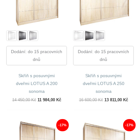
Dodání: do 15 pracovních
Dodání: do 15 pracovních
dnů
dnů
Skříň s posuvnými
Skříň s posuvnými
dveřmi LOTUS A 200
dveřmi LOTUS A 250
sonoma
sonoma
Původní
Aktuální
Původní
Aktuál
14 450,00
Kč
11 984,00
Kč
16 600,00
Kč
13 811,00
Kč
Cena
Cena
Cena
Cena
Byla:
Je:
Byla:
Je:
14
11
16
13
450,00 Kč.
984,00 Kč.
600,00 Kč.
811,00
-17%
-17%