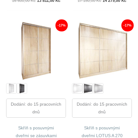
Původní
Aktuální
Původní
Aktuál
16 600,00
Kč
13 811,00
Kč
17 150,00
Kč
14 279,00
Kč
Cena
Cena
Cena
Cena
Byla:
Je:
Byla:
Je:
16
13
17
14
600,00 Kč.
811,00 Kč.
150,00 Kč.
279,00
-17%
-17%
Dodání: do 15 pracovních
Dodání: do 15 pracovních
dnů
dnů
Skříň s posuvnými
Skříň s posuvnými
dveřmi se zásuvkami
dveřmi LOTUS A 270