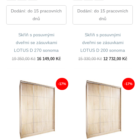
Dodání: do 15 pracovních
Dodání: do 15 pracovních
dnů
dnů
Skříň s posuvnými
Skříň s posuvnými
dveřmi se zásuvkami
dveřmi se zásuvkami
LOTUS D 270 sonoma
LOTUS D 200 sonoma
Původní
Aktuální
Původní
Aktuál
19 350,00
Kč
16 149,00
Kč
15 330,00
Kč
12 732,00
Kč
Cena
Cena
Cena
Cena
Byla:
Je:
Byla:
Je:
19
16
15
12
350,00 Kč.
149,00 Kč.
330,00 Kč.
732,00
-17%
-17%