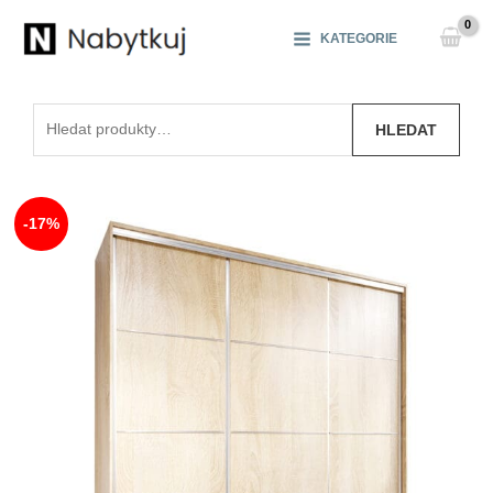
Přeskočit
na
KATEGORIE
obsah
Hledat:
HLEDAT
-17%