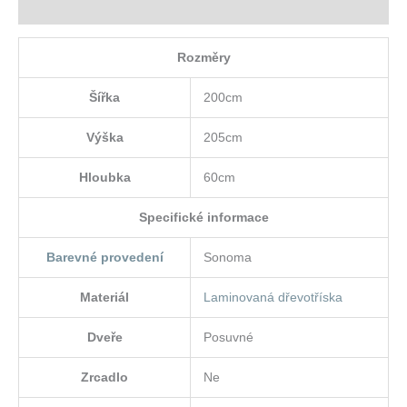
Hodnocení (0)
Rozměry
Šířka
200cm
Výška
205cm
Hloubka
60cm
Specifické informace
Barevné provedení
Sonoma
Materiál
Laminovaná dřevotříska
Dveře
Posuvné
Zrcadlo
Ne