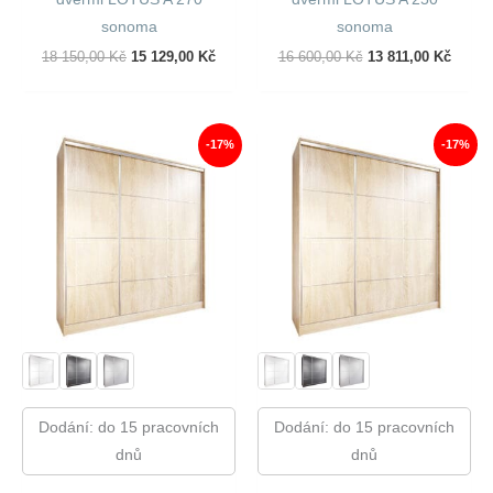
sonoma
sonoma
Původní
Aktuální
Původní
Aktuál
18 150,00
Kč
15 129,00
Kč
16 600,00
Kč
13 811,00
Kč
Cena
Cena
Cena
Cena
Byla:
Je:
Byla:
Je:
18
15
16
13
150,00 Kč.
129,00 Kč.
600,00 Kč.
811,00
-17%
-17%
Dodání: do 15 pracovních
Dodání: do 15 pracovních
dnů
dnů