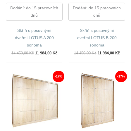
Dodání: do 15 pracovních
Dodání: do 15 pracovních
dnů
dnů
Skříň s posuvnými
Skříň s posuvnými
dveřmi LOTUS A 200
dveřmi LOTUS B 200
sonoma
sonoma
Původní
Aktuální
Původní
Aktuál
14 450,00
Kč
11 984,00
Kč
14 450,00
Kč
11 984,00
Kč
Cena
Cena
Cena
Cena
Byla:
Je:
Byla:
Je:
14
11
14
11
450,00 Kč.
984,00 Kč.
450,00 Kč.
984,00
-17%
-17%