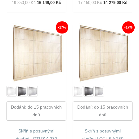
Původní
Aktuální
Původní
Aktuál
19 350,00
Kč
16 149,00
Kč
17 150,00
Kč
14 279,00
Kč
Cena
Cena
Cena
Cena
Byla:
Je:
Byla:
Je:
19
16
17
14
350,00 Kč.
149,00 Kč.
150,00 Kč.
279,00
-17%
-17%
Dodání: do 15 pracovních
Dodání: do 15 pracovních
dnů
dnů
Skříň s posuvnými
Skříň s posuvnými
dveřmi LOTUS A 270
dveřmi LOTUS A 250