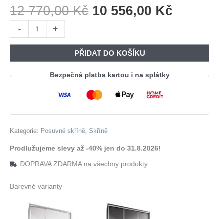
Původní
Aktuáln
12 770,00
Kč
10 556,00
Kč
Cena
Cena
Skříň
-
+
Byla:
Je:
s
12
10
posuvnými
PŘIDAT DO KOŠÍKU
770,00 Kč.
556,00 
dveřmi
LOTUS
Bezpečná platba kartou i na splátky
B
150
sonoma
množství
Kategorie:
Posuvné skříně
,
Skříně
Prodlužujeme slevy až -40% jen do 31.8.2026!
DOPRAVA ZDARMA na všechny produkty
Barevné varianty