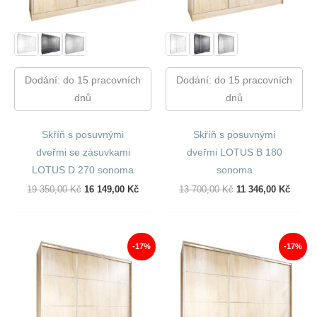
Dodání: do 15 pracovních
Dodání: do 15 pracovních
dnů
dnů
Skříň s posuvnými
Skříň s posuvnými
dveřmi se zásuvkami
dveřmi LOTUS B 180
LOTUS D 270 sonoma
sonoma
Původní
Aktuální
Původní
Aktuál
19 350,00
Kč
16 149,00
Kč
13 700,00
Kč
11 346,00
Kč
Cena
Cena
Cena
Cena
Byla:
Je:
Byla:
Je:
19
16
13
11
350,00 Kč.
149,00 Kč.
700,00 Kč.
346,00
-17%
-17%