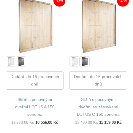
-17%
-17%
Dodání: do 15 pracovních
Dodání: do 15 pracovních
dnů
dnů
Skříň s posuvnými
Skříň s posuvnými
dveřmi LOTUS A 150
dveřmi se zásuvkami
sonoma
LOTUS C 150 sonoma
Původní
Aktuální
Původní
Aktuál
12 770,00
Kč
10 556,00
Kč
13 480,00
Kč
11 159,00
Kč
Cena
Cena
Cena
Cena
Byla:
Je:
Byla:
Je: