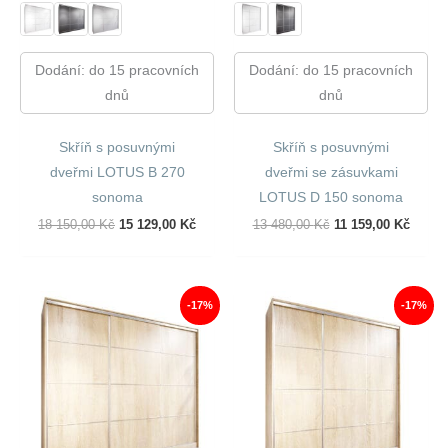
Dodání: do 15 pracovních
Dodání: do 15 pracovních
dnů
dnů
Skříň s posuvnými
Skříň s posuvnými
dveřmi LOTUS B 270
dveřmi se zásuvkami
sonoma
LOTUS D 150 sonoma
Původní
Aktuální
Původní
Aktuál
18 150,00
Kč
15 129,00
Kč
13 480,00
Kč
11 159,00
Kč
Cena
Cena
Cena
Cena
Byla:
Je:
Byla:
Je:
18
15
13
11
150,00 Kč.
129,00 Kč.
480,00 Kč.
159,00
-17%
-17%