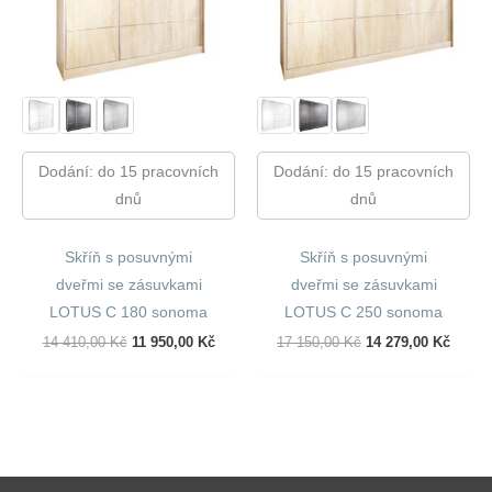
Dodání: do 15 pracovních
Dodání: do 15 pracovních
dnů
dnů
Skříň s posuvnými
Skříň s posuvnými
dveřmi se zásuvkami
dveřmi se zásuvkami
LOTUS C 180 sonoma
LOTUS C 250 sonoma
Původní
Aktuální
Původní
Aktuál
14 410,00
Kč
11 950,00
Kč
17 150,00
Kč
14 279,00
Kč
Cena
Cena
Cena
Cena
Byla:
Je:
Byla:
Je:
14
11
17
14
410,00 Kč.
950,00 Kč.
150,00 Kč.
279,00