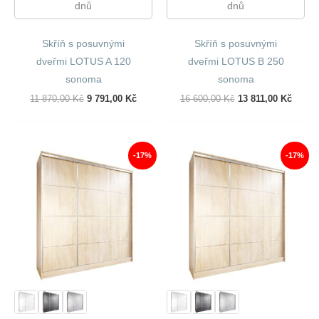
dnů
dnů
Skříň s posuvnými
Skříň s posuvnými
dveřmi LOTUS A 120
dveřmi LOTUS B 250
sonoma
sonoma
Původní
Aktuální
Původní
Aktuál
11 870,00
Kč
9 791,00
Kč
16 600,00
Kč
13 811,00
Kč
Cena
Cena
Cena
Cena
Byla:
Je:
Byla:
Je:
11
9
16
13
870,00 Kč.
791,00 Kč.
600,00 Kč.
811,00
-17%
-17%