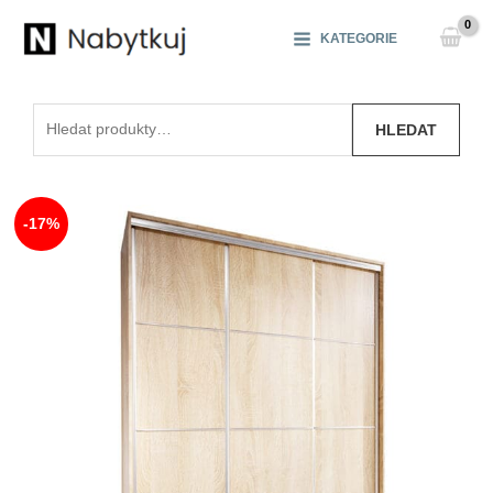
Přeskočit
na
KATEGORIE
obsah
Hledat:
HLEDAT
-17%