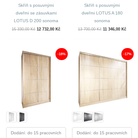
Skříň s posuvnými
Skříň s posuvnými
dveřmi se zásuvkami
dveřmi LOTUS A 180
LOTUS D 200 sonoma
sonoma
Původní
Aktuální
Původní
Aktuál
15 330,00
Kč
12 732,00
Kč
13 700,00
Kč
11 346,00
Kč
Cena
Cena
Cena
Cena
Byla:
Je:
Byla:
Je:
15
12
13
11
330,00 Kč.
732,00 Kč.
700,00 Kč.
346,00
-18%
-17%
Dodání: do 15 pracovních
Dodání: do 15 pracovních