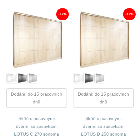
12
10
13
11
770,00 Kč.
556,00 Kč.
480,00 Kč.
159,00
-17%
-17%
Dodání: do 15 pracovních
Dodání: do 15 pracovních
dnů
dnů
Skříň s posuvnými
Skříň s posuvnými
dveřmi se zásuvkami
dveřmi se zásuvkami
LOTUS C 270 sonoma
LOTUS D 250 sonoma