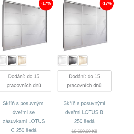
-17%
-17%
Dodání: do 15
Dodání: do 15
pracovních dnů
pracovních dnů
Skříň s posuvnými
Skříň s posuvnými
dveřmi se
dveřmi LOTUS B
zásuvkami LOTUS
250 šedá
C 250 šedá
Původní
16 600,00
Kč