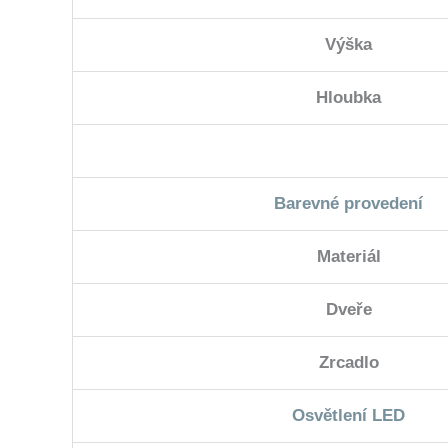
Výška
Hloubka
Barevné provedení
Materiál
Dveře
Zrcadlo
Osvětlení LED