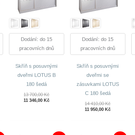
Dodání: do 15
Dodání: do 15
pracovních dnů
pracovních dnů
Skříň s posuvnými
Skříň s posuvnými
dveřmi LOTUS B
dveřmi se
180 šedá
zásuvkami LOTUS
C 180 šedá
Původní
13 700,00
Kč
Cena
Aktuální
11 346,00
Kč
dní
Původní
14 410,00
Kč
Byla:
Cena
lní
Cena
Aktuální
11 950,00
Kč
13
Je:
Byla:
Cena
700,00 Kč.
11
14
Je:
346,00 Kč.
0 Kč.
410,00 Kč.
11
0 Kč.
950,00 Kč.