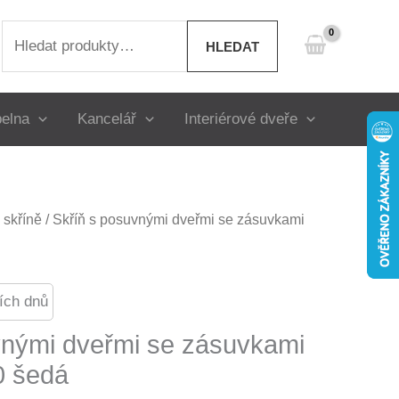
Hledat:
HLEDAT
elna
Kancelář
Interiérové dveře
skříně
/ Skříň s posuvnými dveřmi se zásuvkami
ích dnů
vnými dveřmi se zásuvkami
 šedá