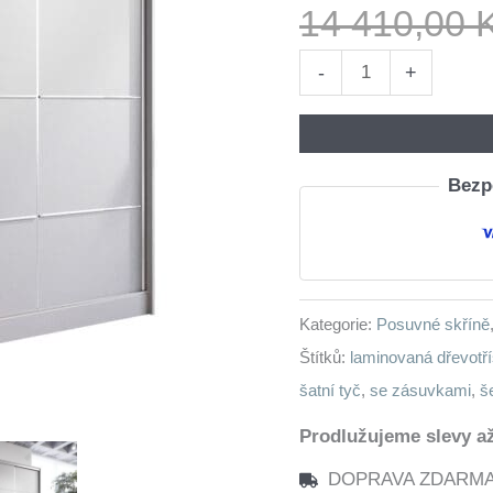
14 410,00
Skříň
-
+
s
posuvnými
dveřmi
Bezpe
se
zásuvkami
LOTUS
D
Kategorie:
Posuvné skříně
180
Štítků:
laminovaná dřevotř
šedá
šatní tyč
,
se zásuvkami
,
š
množství
Prodlužujeme slevy až
DOPRAVA ZDARMA n