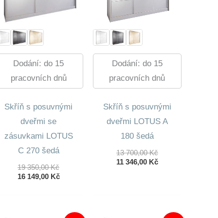
Dodání: do 15
Dodání: do 15
pracovních dnů
pracovních dnů
Skříň s posuvnými
Skříň s posuvnými
dveřmi se
dveřmi LOTUS A
zásuvkami LOTUS
180 šedá
C 270 šedá
Původní
13 700,00
Kč
Cena
Aktuální
11 346,00
Kč
Původní
19 350,00
Kč
Byla:
Cena
Cena
Aktuální
16 149,00
Kč
13
Je:
Byla:
Cena
700,00 Kč.
11
19
Je:
346,00 Kč.
350,00 Kč.
16
149,00 Kč.