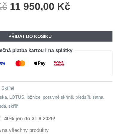
Původní
Aktuální
Kč
11 950,00
Kč
Cena
Cena
Byla:
Je:
14
11
PŘIDAT DO KOŠÍKU
410,00 Kč.
950,00 Kč.
čná platba kartou i na splátky
,
Skříně
íska
,
LOTUS
,
ložnice
,
posuvné skříně
,
předsíň
,
šatna
,
edá
,
skříň
 -40% jen do 31.8.2026!
a všechny produkty