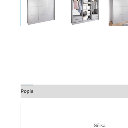
Popis
Hodnocení (0)
Šířka