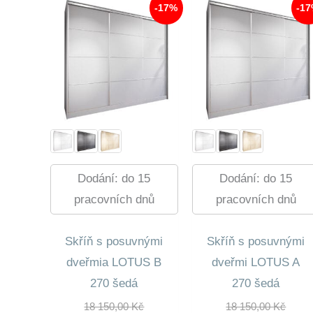
-17%
-1
Dodání: do 15
Dodání: do 15
pracovních dnů
pracovních dnů
Skříň s posuvnými
Skříň s posuvnými
dveřmia LOTUS B
dveřmi LOTUS A
270 šedá
270 šedá
Původní
Půvo
18 150,00
Kč
18 150,00
Kč