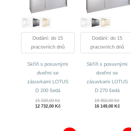
Dodání: do 15
Dodání: do 15
pracovních dnů
pracovních dnů
Skříň s posuvnými
Skříň s posuvnými
dveřmi se
dveřmi se
zásuvkami LOTUS
zásuvkami LOTUS
D 200 šedá
D 270 šedá
Původní
Půvo
15 330,00
Kč
19 350,00
Kč
Cena
Aktuální
Cena
Aktuá
12 732,00
Kč
16 149,00
Kč
Byla:
Cena
Byla:
Cena
15
Je:
19
Je:
330,00 Kč.
12
350,0
16
732,00 Kč.
149,0