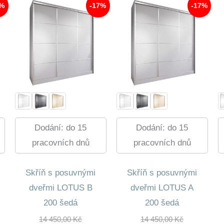
7%
-17%
-17%
Dodání: do 15
Dodání: do 15
pracovních dnů
pracovních dnů
Skříň s posuvnými
Skříň s posuvnými
dveřmi LOTUS B
dveřmi LOTUS A
200 šedá
200 šedá
dní
Původní
Původní
14 450,00
Kč
14 450,00
Kč