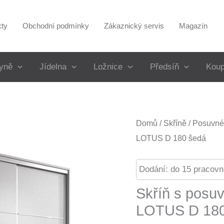
kty
Obchodní podmínky
Zákaznický servis
Magazín
yně
Jídelna
Ložnice
Předsíň
Koup
Domů
/
Skříně
/
Posuvné 
LOTUS D 180 šedá
Dodání: do 15 pracovn
Skříň s posu
LOTUS D 180