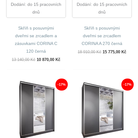
Dodání: do 15 pracovních
Dodání: do 15 pracovních
dnů
dnů
Skříň s posuvnými
Skříň s posuvnými
dveřmi se zrcadlem a
dveřmi se zrcadlem
zásuvkami CORINA C
CORINA A 270 černá
120 černá
Původní
Aktuál
18 910,00
Kč
15 775,00
Kč
Cena
Cena
Původní
Aktuální
13 140,00
Kč
10 870,00
Kč
Byla:
Je:
Cena
Cena
18
15
Byla:
Je:
910,00 Kč.
775,00
13
10
140,00 Kč.
870,00 Kč.
-17%
-17%