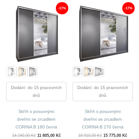
960,00 Kč.
267,00 Kč.
-17%
-17%
Dodání: do 15 pracovních
Dodání: do 15 pracovních
dnů
dnů
Skříň s posuvnými
Skříň s posuvnými
dveřmi se zrcadlem
dveřmi se zrcadlem
CORINA B 180 černá
CORINA B 270 černá
Původní
Aktuální
Původní
Aktuál
14 240,00
Kč
11 805,00
Kč
18 910,00
Kč
15 775,00
Kč