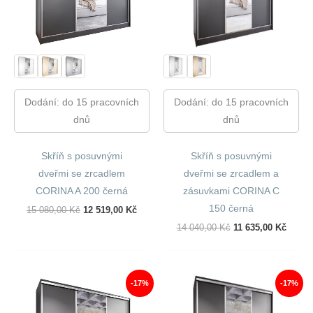
Dodání: do 15 pracovních
Dodání: do 15 pracovních
dnů
dnů
Skříň s posuvnými
Skříň s posuvnými
dveřmi se zrcadlem
dveřmi se zrcadlem a
CORINA A 200 černá
zásuvkami CORINA C
150 černá
Původní
Aktuální
15 080,00
Kč
12 519,00
Kč
Cena
Cena
Původní
Aktuál
14 040,00
Kč
11 635,00
Kč
Byla:
Je:
Cena
Cena
15
12
Byla:
Je:
080,00 Kč.
519,00 Kč.
14
11
040,00 Kč.
635,00
-17%
-17%