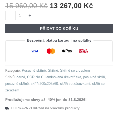
Původní
Aktuáln
15 960,00
Kč
13 267,00
Kč
Cena
Cena
Skříň
-
+
Byla:
Je:
s
15
13
posuvnými
PŘIDAT DO KOŠÍKU
960,00 Kč.
267,00 
dveřmi
se
Bezpečná platba kartou i na splátky
zrcadlem
a
zásuvkami
CORINA
Kategorie:
Posuvné skříně
,
Skříně
,
Skříně se zrcadlem
C
Štítků:
černá
,
CORINA C
,
laminovaná dřevotříska
,
posuvná skříň
,
200
posuvné skříně
,
skříň 200x205x60
,
skříň se zásuvkami
,
skříň se
černá
zrcadlem
množství
Prodlužujeme slevy až -40% jen do 31.8.2026!
DOPRAVA ZDARMA na všechny produkty