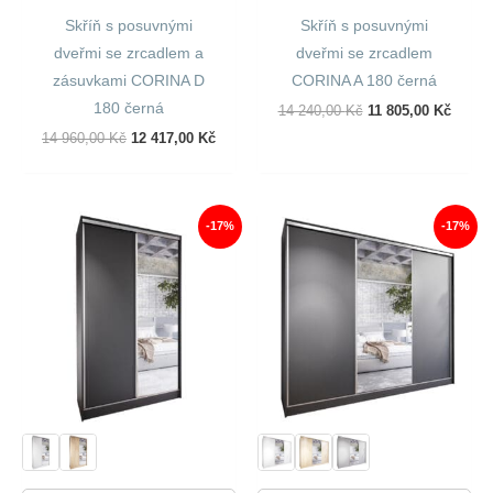
Skříň s posuvnými
Skříň s posuvnými
dveřmi se zrcadlem a
dveřmi se zrcadlem
zásuvkami CORINA D
CORINA A 180 černá
180 černá
Původní
Aktuál
14 240,00
Kč
11 805,00
Kč
Cena
Cena
Původní
Aktuální
14 960,00
Kč
12 417,00
Kč
Byla:
Je:
Cena
Cena
14
11
Byla:
Je:
240,00 Kč.
805,00
14
12
960,00 Kč.
417,00 Kč.
-17%
-17%