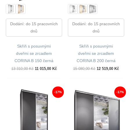
Dodání: do 15 pracovních
Dodání: do 15 pracovních
dnů
dnů
Skříň s posuvnými
Skříň s posuvnými
dveřmi se zrcadlem
dveřmi se zrcadlem
CORINA B 150 černá
CORINA B 200 černá
Původní
Aktuální
Původní
Aktuál
13 310,00
Kč
11 015,00
Kč
15 080,00
Kč
12 519,00
Kč
Cena
Cena
Cena
Cena
Byla:
Je:
Byla:
Je:
13
11
15
12
310,00 Kč.
015,00 Kč.
080,00 Kč.
519,00
-17%
-17%