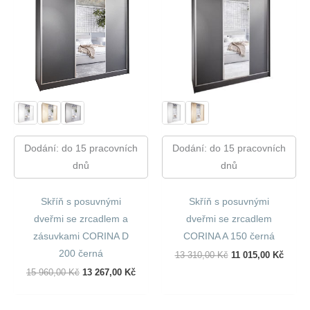
Dodání: do 15 pracovních
Dodání: do 15 pracovních
dnů
dnů
Skříň s posuvnými
Skříň s posuvnými
dveřmi se zrcadlem a
dveřmi se zrcadlem
zásuvkami CORINA D
CORINA A 150 černá
200 černá
Původní
Aktuál
13 310,00
Kč
11 015,00
Kč
Cena
Cena
Původní
Aktuální
15 960,00
Kč
13 267,00
Kč
Byla:
Je:
Cena
Cena
13
11
Byla:
Je:
310,00 Kč.
015,00
15
13