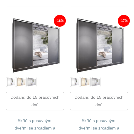
Cena
Cena
Cena
Cena
Byla:
Je:
Byla:
Je:
14
11
18
15
240,00 Kč.
805,00 Kč.
910,00 Kč.
775,00
-16%
-17%
Dodání: do 15 pracovních
Dodání: do 15 pracovních
dnů
dnů
Skříň s posuvnými
Skříň s posuvnými
dveřmi se zrcadlem a
dveřmi se zrcadlem a