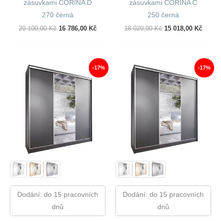
zásuvkami CORINA D
zásuvkami CORINA C
270 černá
250 černá
Původní
Aktuální
Původní
Aktuál
20 100,00
Kč
16 786,00
Kč
18 020,00
Kč
15 018,00
Kč
Cena
Cena
Cena
Cena
Byla:
Je:
Byla:
Je:
20
16
18
15
100,00 Kč.
786,00 Kč.
020,00 Kč.
018,00
-17%
-17%
Dodání: do 15 pracovních
Dodání: do 15 pracovních
dnů
dnů