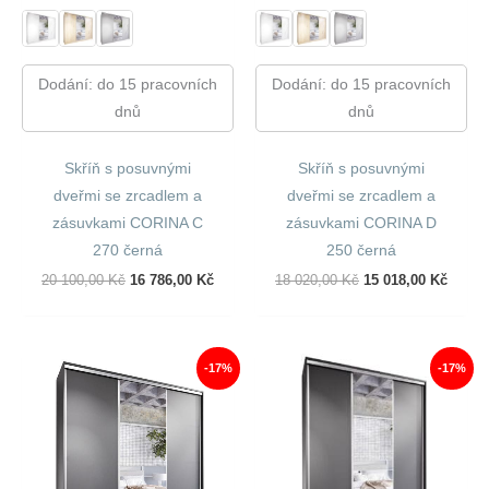
Dodání: do 15 pracovních
Dodání: do 15 pracovních
dnů
dnů
Skříň s posuvnými
Skříň s posuvnými
dveřmi se zrcadlem a
dveřmi se zrcadlem a
zásuvkami CORINA C
zásuvkami CORINA D
270 černá
250 černá
Původní
Aktuální
Původní
Aktuál
20 100,00
Kč
16 786,00
Kč
18 020,00
Kč
15 018,00
Kč
Cena
Cena
Cena
Cena
Byla:
Je:
Byla:
Je:
20
16
18
15
100,00 Kč.
786,00 Kč.
020,00 Kč.
018,00
-17%
-17%