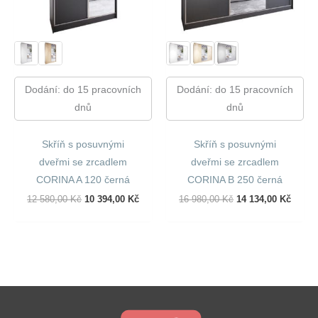
Dodání: do 15 pracovních
Dodání: do 15 pracovních
dnů
dnů
Skříň s posuvnými
Skříň s posuvnými
dveřmi se zrcadlem
dveřmi se zrcadlem
CORINA A 120 černá
CORINA B 250 černá
Původní
Aktuální
Původní
Aktuál
12 580,00
Kč
10 394,00
Kč
16 980,00
Kč
14 134,00
Kč
Cena
Cena
Cena
Cena
Byla:
Je:
Byla:
Je:
12
10
16
14
580,00 Kč.
394,00 Kč.
980,00 Kč.
134,00