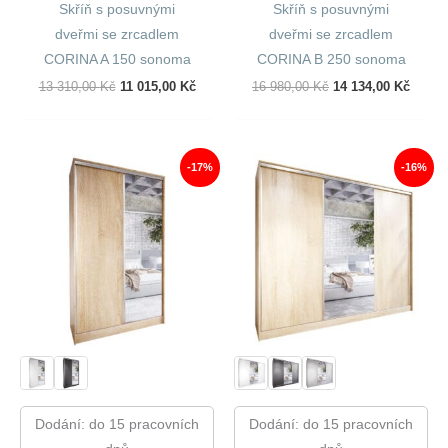
Skříň s posuvnými
Skříň s posuvnými
dveřmi se zrcadlem
dveřmi se zrcadlem
CORINA A 150 sonoma
CORINA B 250 sonoma
Původní
Aktuální
Původní
Aktuál
13 310,00
Kč
11 015,00
Kč
16 980,00
Kč
14 134,00
Kč
Cena
Cena
Cena
Cena
Byla:
Je:
Byla:
Je:
13
11
16
14
310,00 Kč.
015,00 Kč.
980,00 Kč.
134,00
-17%
-16%
Dodání: do 15 pracovních
Dodání: do 15 pracovních