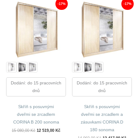
-17%
-17%
Dodání: do 15 pracovních
Dodání: do 15 pracovních
dnů
dnů
Skříň s posuvnými
Skříň s posuvnými
dveřmi se zrcadlem
dveřmi se zrcadlem a
CORINA B 200 sonoma
zásuvkami CORINA D
180 sonoma
Původní
Aktuální
15 080,00
Kč
12 519,00
Kč
Cena
Cena
Původní
Aktuál