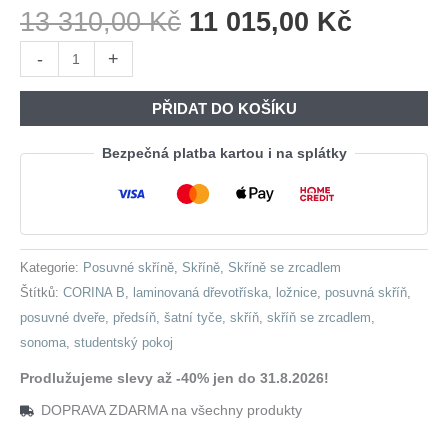
Původní
Aktuáln
13 310,00
Kč
11 015,00
Kč
Cena
Cena
Skříň
-
+
Byla:
Je:
s
13
11
posuvnými
PŘIDAT DO KOŠÍKU
310,00 Kč.
015,00 
dveřmi
se
Bezpečná platba kartou i na splátky
zrcadlem
CORINA
B
150
Kategorie:
Posuvné skříně
,
Skříně
,
Skříně se zrcadlem
sonoma
Štítků:
CORINA B
,
laminovaná dřevotříska
,
ložnice
,
posuvná skříň
,
množství
posuvné dveře
,
předsíň
,
šatní tyče
,
skříň
,
skříň se zrcadlem
,
sonoma
,
studentský pokoj
Prodlužujeme slevy až -40% jen do 31.8.2026!
DOPRAVA ZDARMA na všechny produkty