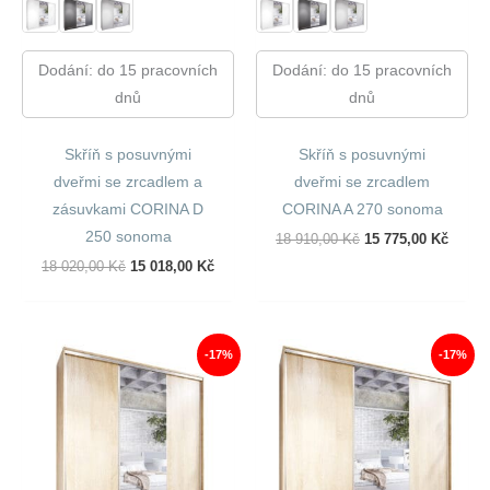
Dodání: do 15 pracovních
Dodání: do 15 pracovních
dnů
dnů
Skříň s posuvnými
Skříň s posuvnými
dveřmi se zrcadlem a
dveřmi se zrcadlem
zásuvkami CORINA D
CORINA A 270 sonoma
250 sonoma
Původní
Aktuál
18 910,00
Kč
15 775,00
Kč
Cena
Cena
Původní
Aktuální
18 020,00
Kč
15 018,00
Kč
Byla:
Je:
Cena
Cena
18
15
Byla:
Je:
910,00 Kč.
775,00
18
15
020,00 Kč.
018,00 Kč.
-17%
-17%