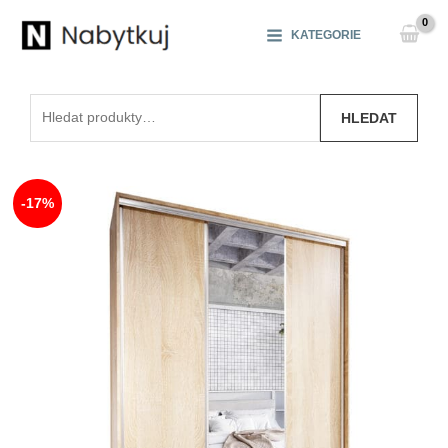
Přeskočit
na
KATEGORIE
obsah
Hledat:
HLEDAT
-17%