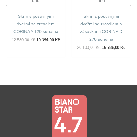
dnů
dnů
Skříň s posuvnými
Skříň s posuvnými
dveřmi se zrcadlem
dveřmi se zrcadlem a
CORINA A 120 sonoma
zásuvkami CORINA D
270 sonoma
Původní
Aktuální
12 580,00
Kč
10 394,00
Kč
Cena
Cena
Původní
Aktuál
20 100,00
Kč
16 786,00
Kč
Byla:
Je:
Cena
Cena
12
10
Byla:
Je:
580,00 Kč.
394,00 Kč.
20
16
100,00 Kč.
786,00