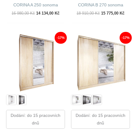
CORINA A 250 sonoma
CORINA B 270 sonoma
Původní
Aktuální
Původní
Aktuál
16 980,00
Kč
14 134,00
Kč
18 910,00
Kč
15 775,00
Kč
Cena
Cena
Cena
Cena
Byla:
Je:
Byla:
Je:
16
14
18
15
980,00 Kč.
134,00 Kč.
910,00 Kč.
775,00
-17%
-17%
Dodání: do 15 pracovních
Dodání: do 15 pracovních
dnů
dnů