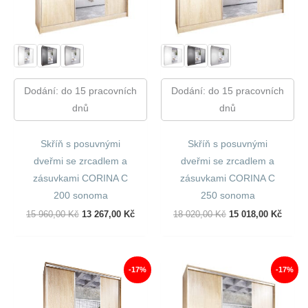
Dodání: do 15 pracovních
Dodání: do 15 pracovních
dnů
dnů
Skříň s posuvnými
Skříň s posuvnými
dveřmi se zrcadlem a
dveřmi se zrcadlem a
zásuvkami CORINA C
zásuvkami CORINA C
200 sonoma
250 sonoma
Původní
Aktuální
Původní
Aktuál
15 960,00
Kč
13 267,00
Kč
18 020,00
Kč
15 018,00
Kč
Cena
Cena
Cena
Cena
Byla:
Je:
Byla:
Je:
15
13
18
15
960,00 Kč.
267,00 Kč.
020,00 Kč.
018,00
-17%
-17%