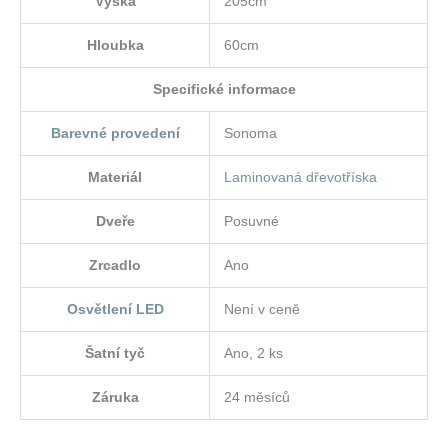
Výška
205cm
Hloubka
60cm
Specifické informace
Barevné provedení
Sonoma
Materiál
Laminovaná dřevotříska
Dveře
Posuvné
Zrcadlo
Ano
Osvětlení LED
Není v ceně
Šatní tyč
Ano, 2 ks
Záruka
24 měsíců