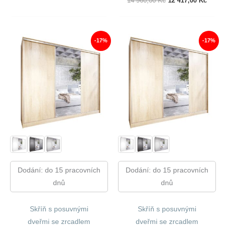
14 960,00
Kč
12 417,00
Kč
Byla:
Je:
Cena
Cena
15
12
Byla:
Je:
080,00 Kč.
519,00 Kč.
14
12
960,00 Kč.
417,00
-17%
-17%
Dodání: do 15 pracovních
Dodání: do 15 pracovních
dnů
dnů
Skříň s posuvnými
Skříň s posuvnými
dveřmi se zrcadlem
dveřmi se zrcadlem