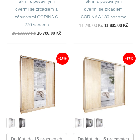
Skříň s posuvnými
Skříň s posuvnými
dveřmi se zrcadlem a
dveřmi se zrcadlem
zásuvkami CORINA C
CORINA A 180 sonoma
270 sonoma
Původní
Aktuál
14 240,00
Kč
11 805,00
Kč
Cena
Cena
Původní
Aktuální
20 100,00
Kč
16 786,00
Kč
Byla:
Je:
Cena
Cena
14
11
Byla:
Je:
240,00 Kč.
805,00
20
16
100,00 Kč.
786,00 Kč.
-17%
-17%
Dodání: do 15 pracovních
Dodání: do 15 pracovních