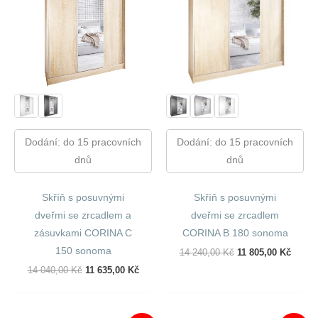
Dodání: do 15 pracovních
Dodání: do 15 pracovních
dnů
dnů
Skříň s posuvnými
Skříň s posuvnými
dveřmi se zrcadlem a
dveřmi se zrcadlem
zásuvkami CORINA C
CORINA B 180 sonoma
150 sonoma
Původní
Aktuál
14 240,00
Kč
11 805,00
Kč
Cena
Cena
Původní
Aktuální
14 040,00
Kč
11 635,00
Kč
Byla:
Je:
Cena
Cena
14
11
Byla:
Je:
240,00 Kč.
805,00
14
11
040,00 Kč.
635,00 Kč.