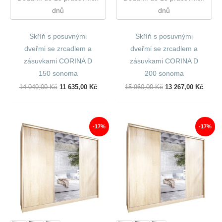
dnů
dnů
Skříň s posuvnými
Skříň s posuvnými
dveřmi se zrcadlem a
dveřmi se zrcadlem a
zásuvkami CORINA D
zásuvkami CORINA D
150 sonoma
200 sonoma
Původní
Aktuální
Původní
Aktuál
14 040,00
Kč
11 635,00
Kč
15 960,00
Kč
13 267,00
Kč
Cena
Cena
Cena
Cena
Byla:
Je:
Byla:
Je:
14
11
15
13
040,00 Kč.
635,00 Kč.
960,00 Kč.
267,00
-17%
-17%