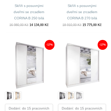
Skříň s posuvnými
Skříň s posuvnými
dveřmi se zrcadlem
dveřmi se zrcadlem
CORINA B 250 bílá
CORINA B 270 bílá
Původní
Aktuální
Původní
Aktuál
16 980,00
Kč
14 134,00
Kč
18 910,00
Kč
15 775,00
Kč
Cena
Cena
Cena
Cena
Byla:
Je:
Byla:
Je:
16
14
18
15
980,00 Kč.
134,00 Kč.
910,00 Kč.
775,00
-17%
-17%
Dodání: do 15 pracovních
Dodání: do 15 pracovních