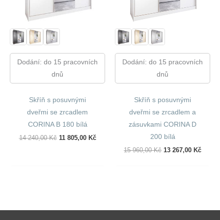
Dodání: do 15 pracovních
Dodání: do 15 pracovních
dnů
dnů
Skříň s posuvnými
Skříň s posuvnými
dveřmi se zrcadlem
dveřmi se zrcadlem a
CORINA B 180 bílá
zásuvkami CORINA D
200 bílá
Původní
Aktuální
14 240,00
Kč
11 805,00
Kč
Cena
Cena
Původní
Aktuál
15 960,00
Kč
13 267,00
Kč
Byla:
Je:
Cena
Cena
14
11
Byla:
Je:
240,00 Kč.
805,00 Kč.
15
13
960,00 Kč.
267,00