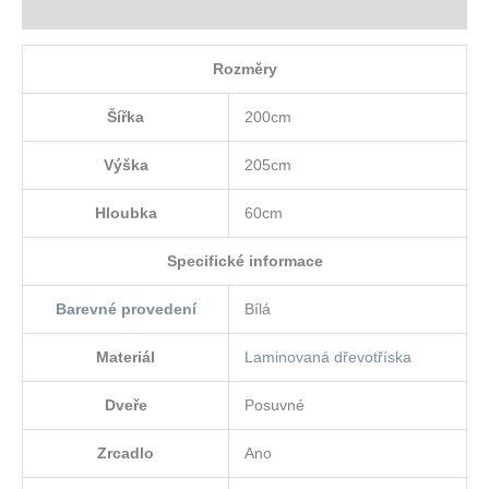
Hodnocení (0)
Rozměry
Šířka
200cm
Výška
205cm
Hloubka
60cm
Specifické informace
Barevné provedení
Bílá
Materiál
Laminovaná dřevotříska
Dveře
Posuvné
Zrcadlo
Ano