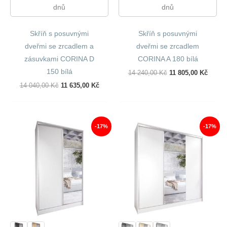
dnů
dnů
Skříň s posuvnými
Skříň s posuvnými
dveřmi se zrcadlem a
dveřmi se zrcadlem
zásuvkami CORINA D
CORINA A 180 bílá
150 bílá
Původní
Aktuál
14 240,00
Kč
11 805,00
Kč
Cena
Cena
Původní
Aktuální
14 040,00
Kč
11 635,00
Kč
Byla:
Je:
Cena
Cena
14
11
Byla:
Je:
240,00 Kč.
805,00
14
11
040,00 Kč.
635,00 Kč.
-17%
-17%