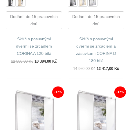
Dodání: do 15 pracovních
Dodání: do 15 pracovních
dnů
dnů
Skříň s posuvnými
Skříň s posuvnými
dveřmi se zrcadlem
dveřmi se zrcadlem a
CORINA A 120 bílá
zásuvkami CORINA D
180 bílá
Původní
Aktuální
12 580,00
Kč
10 394,00
Kč
Cena
Cena
Původní
Aktuál
14 960,00
Kč
12 417,00
Kč
Byla:
Je:
Cena
Cena
12
10
Byla:
Je:
580,00 Kč.
394,00 Kč.
14
12
960,00 Kč.
417,00
-17%
-17%