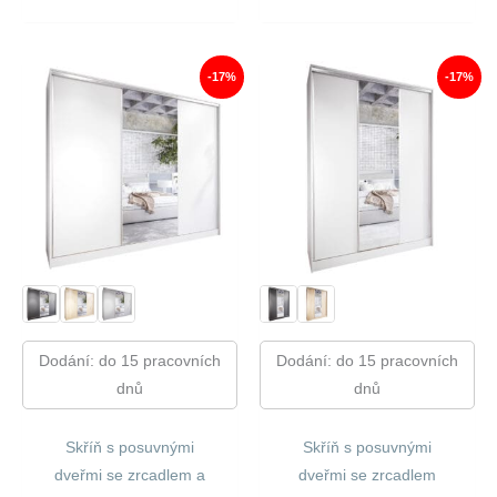
Cena
Cena
Cena
Cena
Byla:
Je:
Byla:
Je:
13
10
14
12
140,00 Kč.
870,00 Kč.
960,00 Kč.
417,00
-17%
-17%
Dodání: do 15 pracovních
Dodání: do 15 pracovních
dnů
dnů
Skříň s posuvnými
Skříň s posuvnými
dveřmi se zrcadlem a
dveřmi se zrcadlem