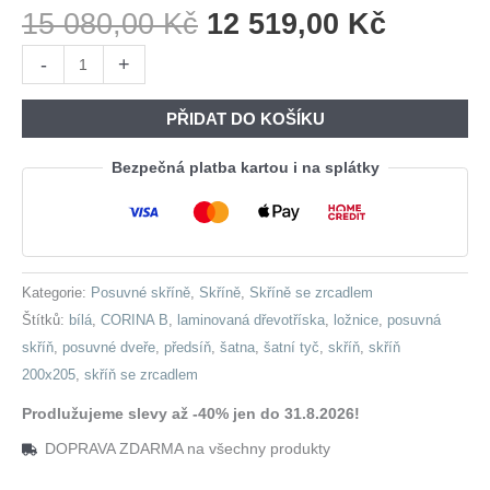
Původní
Aktuáln
15 080,00
Kč
12 519,00
Kč
Cena
Cena
Skříň
-
+
Byla:
Je:
s
15
12
posuvnými
PŘIDAT DO KOŠÍKU
080,00 Kč.
519,00 
dveřmi
se
Bezpečná platba kartou i na splátky
zrcadlem
CORINA
B
200
Kategorie:
Posuvné skříně
,
Skříně
,
Skříně se zrcadlem
bílá
Štítků:
bílá
,
CORINA B
,
laminovaná dřevotříska
,
ložnice
,
posuvná
množství
skříň
,
posuvné dveře
,
předsíň
,
šatna
,
šatní tyč
,
skříň
,
skříň
200x205
,
skříň se zrcadlem
Prodlužujeme slevy až -40% jen do 31.8.2026!
DOPRAVA ZDARMA na všechny produkty