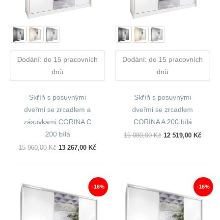
Dodání: do 15 pracovních
Dodání: do 15 pracovních
dnů
dnů
Skříň s posuvnými
Skříň s posuvnými
dveřmi se zrcadlem a
dveřmi se zrcadlem
zásuvkami CORINA C
CORINA A 200 bílá
200 bílá
Původní
Aktuál
15 080,00
Kč
12 519,00
Kč
Cena
Cena
Původní
Aktuální
15 960,00
Kč
13 267,00
Kč
Byla:
Je:
Cena
Cena
15
12
Byla:
Je:
080,00 Kč.
519,00
15
13
960,00 Kč.
267,00 Kč.
-16%
-16%