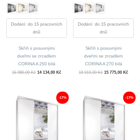
Dodání: do 15 pracovních
Dodání: do 15 pracovních
dnů
dnů
Skříň s posuvnými
Skříň s posuvnými
dveřmi se zrcadlem
dveřmi se zrcadlem
CORINA A 250 bílá
CORINA A 270 bílá
Původní
Aktuální
Původní
Aktuál
16 980,00
Kč
14 134,00
Kč
18 910,00
Kč
15 775,00
Kč
Cena
Cena
Cena
Cena
Byla:
Je:
Byla:
Je:
16
14
18
15
980,00 Kč.
134,00 Kč.
910,00 Kč.
775,00
-17%
-17%