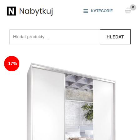
Přeskočit
na
KATEGORIE
obsah
Hledat:
HLEDAT
-17%