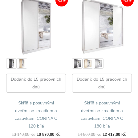
-17%
-17%
Dodání: do 15 pracovních
Dodání: do 15 pracovních
dnů
dnů
Skříň s posuvnými
Skříň s posuvnými
dveřmi se zrcadlem a
dveřmi se zrcadlem a
zásuvkami CORINA C
zásuvkami CORINA C
120 bílá
180 bílá
Původní
Aktuální
Původní
Aktuál
13 140,00
Kč
10 870,00
Kč
14 960,00
Kč
12 417,00
Kč