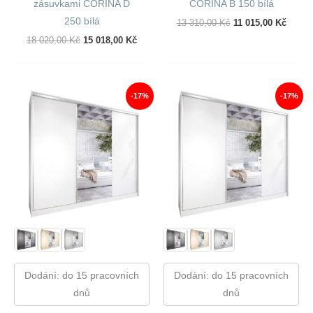
zásuvkami CORINA D
CORINA B 150 bílá
250 bílá
Původní
Aktuál
13 310,00
Kč
11 015,00
Kč
Cena
Cena
Původní
Aktuální
18 020,00
Kč
15 018,00
Kč
Byla:
Je:
Cena
Cena
13
11
Byla:
Je:
310,00 Kč.
015,00
18
15
020,00 Kč.
018,00 Kč.
-17%
-17%
Dodání: do 15 pracovních
Dodání: do 15 pracovních
dnů
dnů