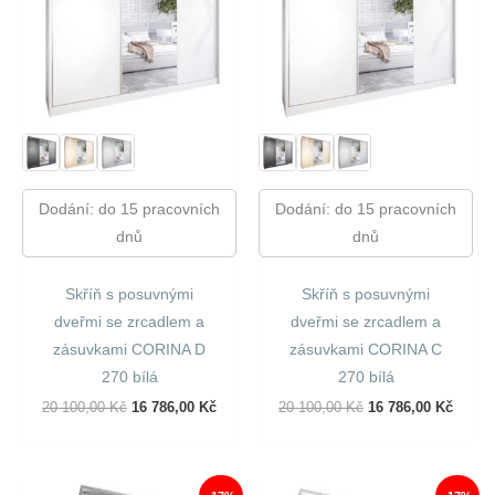
Dodání: do 15 pracovních
Dodání: do 15 pracovních
dnů
dnů
Skříň s posuvnými
Skříň s posuvnými
dveřmi se zrcadlem a
dveřmi se zrcadlem a
zásuvkami CORINA D
zásuvkami CORINA C
270 bílá
270 bílá
Původní
Aktuální
Původní
Aktuál
20 100,00
Kč
16 786,00
Kč
20 100,00
Kč
16 786,00
Kč
Cena
Cena
Cena
Cena
Byla:
Je:
Byla:
Je:
20
16
20
16
100,00 Kč.
786,00 Kč.
100,00 Kč.
786,00