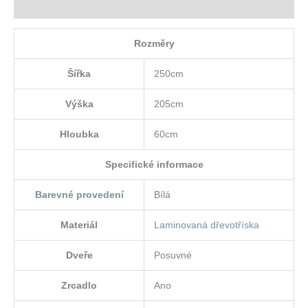
Hodnocení (0)
Rozměry
Šířka
250cm
Výška
205cm
Hloubka
60cm
Specifické informace
Barevné provedení
Bílá
Materiál
Laminovaná dřevotříska
Dveře
Posuvné
Zrcadlo
Ano