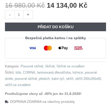
Původní
Aktuáln
16 980,00
Kč
14 134,00
Kč
Cena
Cena
Skříň
-
+
Byla:
Je:
s
16
14
posuvnými
PŘIDAT DO KOŠÍKU
980,00 Kč.
134,00 
dveřmi
se
Bezpečná platba kartou i na splátky
zrcadlem
CORINA
A
250
Kategorie:
Posuvné skříně
,
Skříně
,
Skříně se zrcadlem
bílá
Štítků:
bílá
,
CORINA
,
laminovaná dřevotříska
,
ložnice
,
posuvné
množství
dveře
,
posuvné skříně
,
předsíň
,
šatní tyč
,
skříň
,
skříň 250x205x60
,
skříň se zrcadlem
Prodlužujeme slevy až -40% jen do 31.8.2026!
DOPRAVA ZDARMA na všechny produkty