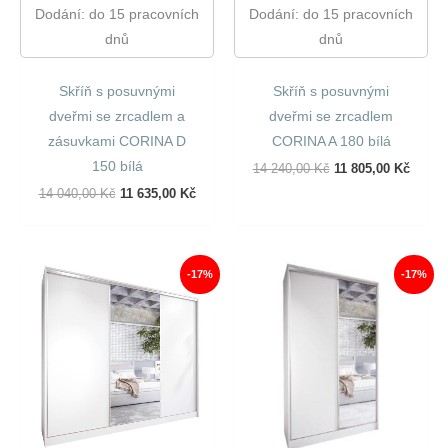
Dodání: do 15 pracovních
Dodání: do 15 pracovních
dnů
dnů
Skříň s posuvnými
Skříň s posuvnými
dveřmi se zrcadlem a
dveřmi se zrcadlem
zásuvkami CORINA D
CORINA A 180 bílá
150 bílá
Původní
Aktuál
14 240,00
Kč
11 805,00
Kč
Cena
Cena
Původní
Aktuální
14 040,00
Kč
11 635,00
Kč
Byla:
Je:
Cena
Cena
14
11
Byla:
Je:
240,00 Kč.
805,00
14
11
040,00 Kč.
635,00 Kč.
-17%
-17%