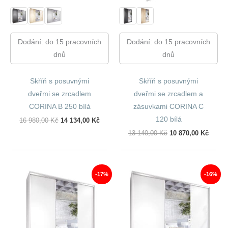
Dodání: do 15 pracovních
Dodání: do 15 pracovních
dnů
dnů
Skříň s posuvnými
Skříň s posuvnými
dveřmi se zrcadlem
dveřmi se zrcadlem a
CORINA B 250 bílá
zásuvkami CORINA C
120 bílá
Původní
Aktuální
16 980,00
Kč
14 134,00
Kč
Cena
Cena
Původní
Aktuál
13 140,00
Kč
10 870,00
Kč
Byla:
Je:
Cena
Cena
16
14
Byla:
Je:
980,00 Kč.
134,00 Kč.
13
10
140,00 Kč.
870,00
-17%
-16%