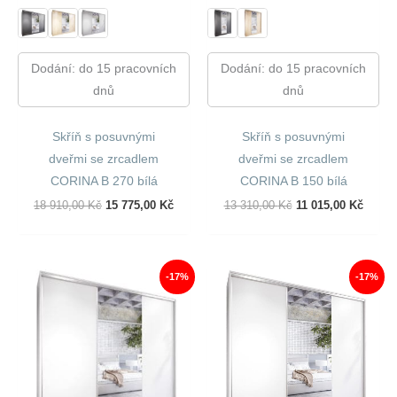
Dodání: do 15 pracovních
Dodání: do 15 pracovních
dnů
dnů
Skříň s posuvnými
Skříň s posuvnými
dveřmi se zrcadlem
dveřmi se zrcadlem
CORINA B 270 bílá
CORINA B 150 bílá
Původní
Aktuální
Původní
Aktuál
18 910,00
Kč
15 775,00
Kč
13 310,00
Kč
11 015,00
Kč
Cena
Cena
Cena
Cena
Byla:
Je:
Byla:
Je:
18
15
13
11
910,00 Kč.
775,00 Kč.
310,00 Kč.
015,00
-17%
-17%