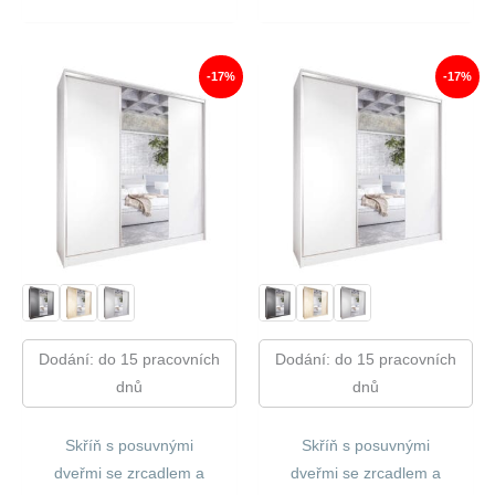
Cena
Cena
15
12
Byla:
Je:
080,00 Kč.
519,00
14
12
960,00 Kč.
417,00 Kč.
-17%
-17%
Dodání: do 15 pracovních
Dodání: do 15 pracovních
dnů
dnů
Skříň s posuvnými
Skříň s posuvnými
dveřmi se zrcadlem a
dveřmi se zrcadlem a