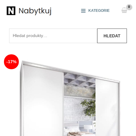
Přeskočit
na
KATEGORIE
obsah
Hledat:
HLEDAT
-17%