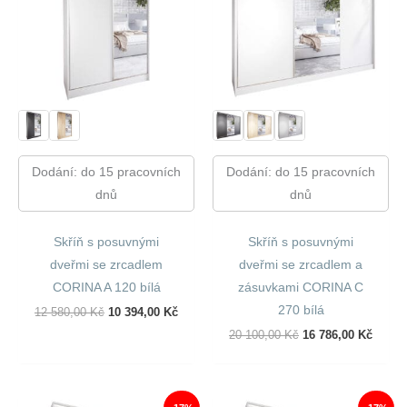
Dodání: do 15 pracovních
Dodání: do 15 pracovních
dnů
dnů
Skříň s posuvnými
Skříň s posuvnými
dveřmi se zrcadlem
dveřmi se zrcadlem a
CORINA A 120 bílá
zásuvkami CORINA C
270 bílá
Původní
Aktuální
12 580,00
Kč
10 394,00
Kč
Cena
Cena
Původní
Aktuál
20 100,00
Kč
16 786,00
Kč
Byla:
Je:
Cena
Cena
12
10
Byla:
Je:
580,00 Kč.
394,00 Kč.
20
16
100,00 Kč.
786,00