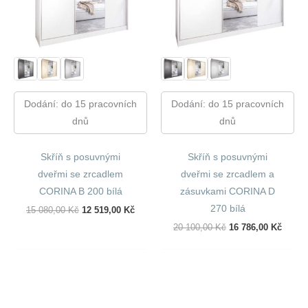
Dodání: do 15 pracovních
Dodání: do 15 pracovních
dnů
dnů
Skříň s posuvnými
Skříň s posuvnými
dveřmi se zrcadlem
dveřmi se zrcadlem a
CORINA B 200 bílá
zásuvkami CORINA D
270 bílá
Původní
Aktuální
15 080,00
Kč
12 519,00
Kč
Cena
Cena
Původní
Aktuál
20 100,00
Kč
16 786,00
Kč
Byla:
Je:
Cena
Cena
15
12
Byla:
Je:
080,00 Kč.
519,00 Kč.
20
16
100,00 Kč.
786,00