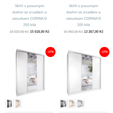
Skříň s posuvnými
Skříň s posuvnými
dveřmi se zrcadlem a
dveřmi se zrcadlem a
zásuvkami CORINA D
zásuvkami CORINA D
250 bílá
200 bílá
Původní
Aktuální
Původní
Aktuál
18 020,00
Kč
15 018,00
Kč
15 960,00
Kč
13 267,00
Kč
Cena
Cena
Cena
Cena
Byla:
Je:
Byla:
Je:
18
15
15
13
020,00 Kč.
018,00 Kč.
960,00 Kč.
267,00
-17%
-17%