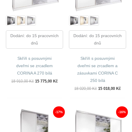
Dodání: do 15 pracovních
Dodání: do 15 pracovních
dnů
dnů
Skříň s posuvnými
Skříň s posuvnými
dveřmi se zrcadlem
dveřmi se zrcadlem a
CORINA A 270 bílá
zásuvkami CORINA C
250 bílá
Původní
Aktuální
18 910,00
Kč
15 775,00
Kč
Cena
Cena
Původní
Aktuál
18 020,00
Kč
15 018,00
Kč
Byla:
Je:
Cena
Cena
18
15
Byla:
Je:
910,00 Kč.
775,00 Kč.
18
15
020,00 Kč.
018,00
-17%
-16%