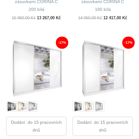
zásuvkami CORINA C
zásuvkami CORINA C
200 bílá
180 bílá
Původní
Aktuální
Původní
Aktuál
15 960,00
Kč
13 267,00
Kč
14 960,00
Kč
12 417,00
Kč
Cena
Cena
Cena
Cena
Byla:
Je:
Byla:
Je:
15
13
14
12
960,00 Kč.
267,00 Kč.
960,00 Kč.
417,00
-17%
-17%
Dodání: do 15 pracovních
Dodání: do 15 pracovních
dnů
dnů