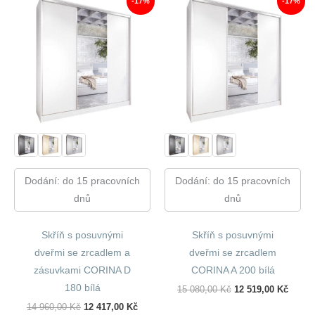
-17%
-17%
Dodání: do 15 pracovních
Dodání: do 15 pracovních
dnů
dnů
Skříň s posuvnými
Skříň s posuvnými
dveřmi se zrcadlem a
dveřmi se zrcadlem
zásuvkami CORINA D
CORINA A 200 bílá
180 bílá
Původní
Aktuál
15 080,00
Kč
12 519,00
Kč
Cena
Cena
Původní
Aktuální
14 960,00
Kč
12 417,00
Kč
Byla:
Je: