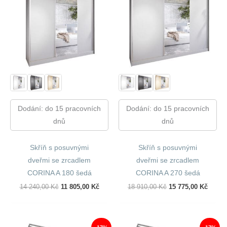
Dodání: do 15 pracovních
Dodání: do 15 pracovních
dnů
dnů
Skříň s posuvnými
Skříň s posuvnými
dveřmi se zrcadlem
dveřmi se zrcadlem
CORINA A 180 šedá
CORINA A 270 šedá
Původní
Aktuální
Původní
Aktuál
14 240,00
Kč
11 805,00
Kč
18 910,00
Kč
15 775,00
Kč
Cena
Cena
Cena
Cena
Byla:
Je:
Byla:
Je:
14
11
18
15
240,00 Kč.
805,00 Kč.
910,00 Kč.
775,00