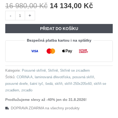
Původní
Aktuáln
16 980,00
Kč
14 134,00
Kč
Cena
Cena
Skříň
-
+
Byla:
Je:
s
16
14
posuvnými
PŘIDAT DO KOŠÍKU
980,00 Kč.
134,00 
dveřmi
se
Bezpečná platba kartou i na splátky
zrcadlem
CORINA
A
250
Kategorie:
Posuvné skříně
,
Skříně
,
Skříně se zrcadlem
šedá
Štítků:
CORINA A
,
laminovaná dřevotříska
,
posuvná skříň
,
množství
posuvné dveře
,
šatní tyč
,
šedá
,
skříň
,
skříň 250x205x60
,
skříň se
zrcadlem
,
zrcadlo
Prodlužujeme slevy až -40% jen do 31.8.2026!
DOPRAVA ZDARMA na všechny produkty