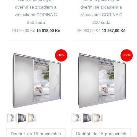
dveřmi se zrcadlem a
dveřmi se zrcadlem a
zásuvkami CORINA C
zásuvkami CORINA C
250 šedá
200 šedá
Původní
Aktuální
Původní
Aktuál
18 020,00
Kč
15 018,00
Kč
15 960,00
Kč
13 267,00
Kč
Cena
Cena
Cena
Cena
Byla:
Je:
Byla:
Je:
18
15
15
13
020,00 Kč.
018,00 Kč.
960,00 Kč.
267,00
-16%
-17%
Dodání: do 15 pracovních
Dodání: do 15 pracovních