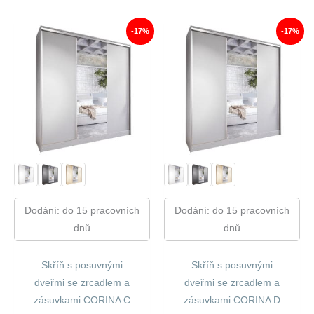
14
11
15
12
240,00 Kč.
805,00 Kč.
080,00 Kč.
519,00
-17%
-17%
Dodání: do 15 pracovních
Dodání: do 15 pracovních
dnů
dnů
Skříň s posuvnými
Skříň s posuvnými
dveřmi se zrcadlem a
dveřmi se zrcadlem a
zásuvkami CORINA C
zásuvkami CORINA D