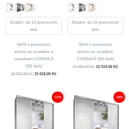
Dodání: do 15 pracovních
Dodání: do 15 pracovních
dnů
dnů
Skříň s posuvnými
Skříň s posuvnými
dveřmi se zrcadlem a
dveřmi se zrcadlem
zásuvkami CORINA D
CORINA B 200 šedá
250 šedá
Původní
Aktuál
15 080,00
Kč
12 519,00
Kč
Cena
Cena
Původní
Aktuální
18 020,00
Kč
15 018,00
Kč
Byla:
Je:
Cena
Cena
15
12
Byla:
Je:
080,00 Kč.
519,00
18
15
020,00 Kč.
018,00 Kč.
-17%
-16%