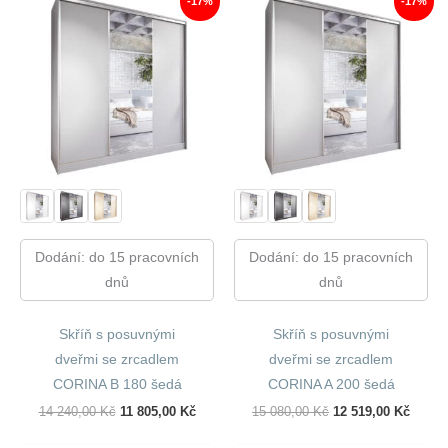
-17%
-17%
Dodání: do 15 pracovních
Dodání: do 15 pracovních
dnů
dnů
Skříň s posuvnými
Skříň s posuvnými
dveřmi se zrcadlem
dveřmi se zrcadlem
CORINA B 180 šedá
CORINA A 200 šedá
Původní
Aktuální
Původní
Aktuál
14 240,00
Kč
11 805,00
Kč
15 080,00
Kč
12 519,00
Kč
Cena
Cena
Cena
Cena
Byla:
Je:
Byla:
Je: