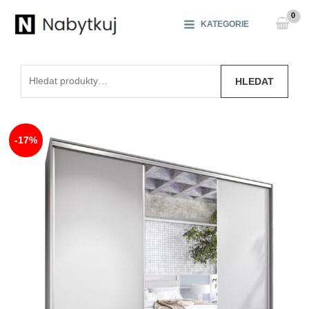
Přeskočit
na
KATEGORIE
obsah
Hledat:
HLEDAT
-17%