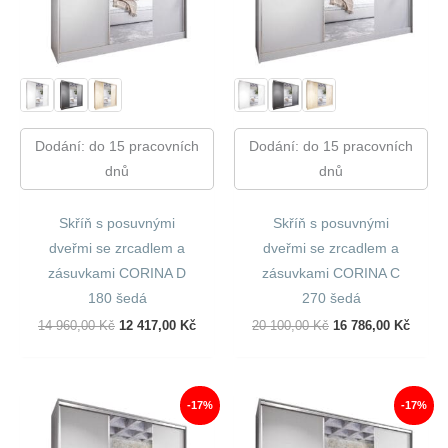
Dodání: do 15 pracovních
Dodání: do 15 pracovních
dnů
dnů
Skříň s posuvnými
Skříň s posuvnými
dveřmi se zrcadlem a
dveřmi se zrcadlem a
zásuvkami CORINA D
zásuvkami CORINA C
180 šedá
270 šedá
Původní
Aktuální
Původní
Aktuál
14 960,00
Kč
12 417,00
Kč
20 100,00
Kč
16 786,00
Kč
Cena
Cena
Cena
Cena
Byla:
Je:
Byla:
Je:
14
12
20
16
960,00 Kč.
417,00 Kč.
100,00 Kč.
786,00
-17%
-17%