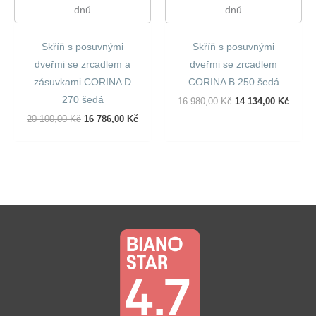
dnů
dnů
Skříň s posuvnými
Skříň s posuvnými
dveřmi se zrcadlem a
dveřmi se zrcadlem
zásuvkami CORINA D
CORINA B 250 šedá
270 šedá
Původní
Aktuál
16 980,00
Kč
14 134,00
Kč
Cena
Cena
Původní
Aktuální
20 100,00
Kč
16 786,00
Kč
Byla:
Je:
Cena
Cena
16
14
Byla:
Je:
980,00 Kč.
134,00
20
16
100,00 Kč.
786,00 Kč.