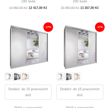
180 šedá
200 šedá
Původní
Aktuální
Původní
Aktuál
14 960,00
Kč
12 417,00
Kč
15 960,00
Kč
13 267,00
Kč
Cena
Cena
Cena
Cena
Byla:
Je:
Byla:
Je:
14
12
15
13
960,00 Kč.
417,00 Kč.
960,00 Kč.
267,00
-17%
-17%
Dodání: do 15 pracovních
Dodání: do 15 pracovních
dnů
dnů
Skříň s posuvnými
Skříň s posuvnými