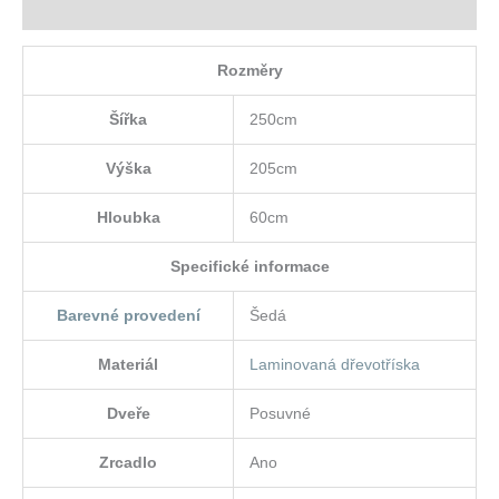
Hodnocení (0)
Rozměry
Šířka
250cm
Výška
205cm
Hloubka
60cm
Specifické informace
Barevné provedení
Šedá
Materiál
Laminovaná dřevotříska
Dveře
Posuvné
Zrcadlo
Ano