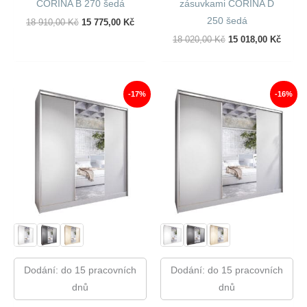
CORINA B 270 šedá
zásuvkami CORINA D
250 šedá
Původní
Aktuální
18 910,00
Kč
15 775,00
Kč
Cena
Cena
Původní
Aktuál
18 020,00
Kč
15 018,00
Kč
Byla:
Je:
Cena
Cena
18
15
Byla:
Je:
910,00 Kč.
775,00 Kč.
18
15
020,00 Kč.
018,00
-17%
-16%
Dodání: do 15 pracovních
Dodání: do 15 pracovních
dnů
dnů