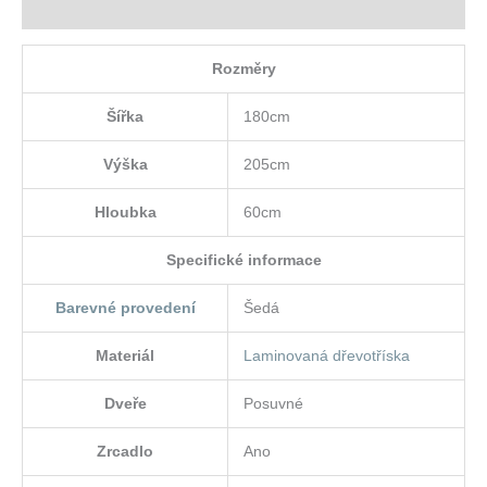
Hodnocení (0)
Rozměry
Šířka
180cm
Výška
205cm
Hloubka
60cm
Specifické informace
Barevné provedení
Šedá
Materiál
Laminovaná dřevotříska
Dveře
Posuvné
Zrcadlo
Ano