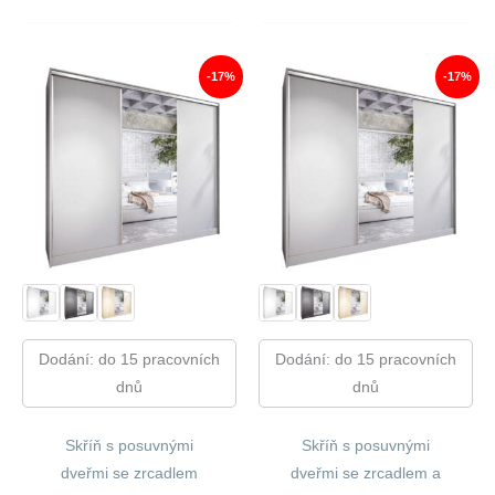
Cena
Cena
Cena
Cena
Byla:
Je:
Byla:
Je:
15
12
16
14
080,00 Kč.
519,00 Kč.
980,00 Kč.
134,00
-17%
-17%
Dodání: do 15 pracovních
Dodání: do 15 pracovních
dnů
dnů
Skříň s posuvnými
Skříň s posuvnými
dveřmi se zrcadlem
dveřmi se zrcadlem a