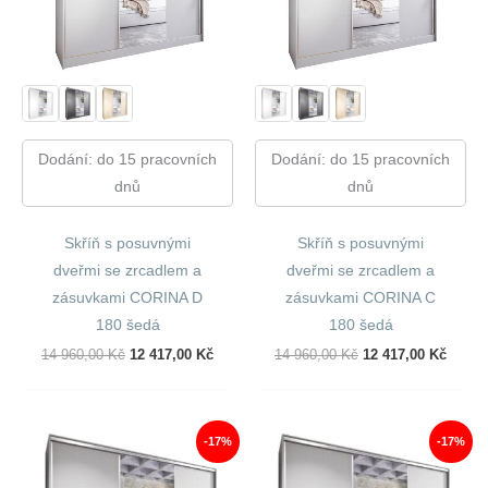
Dodání: do 15 pracovních
Dodání: do 15 pracovních
dnů
dnů
Skříň s posuvnými
Skříň s posuvnými
dveřmi se zrcadlem a
dveřmi se zrcadlem a
zásuvkami CORINA D
zásuvkami CORINA C
180 šedá
180 šedá
Původní
Aktuální
Původní
Aktuál
14 960,00
Kč
12 417,00
Kč
14 960,00
Kč
12 417,00
Kč
Cena
Cena
Cena
Cena
Byla:
Je:
Byla:
Je:
14
12
14
12
960,00 Kč.
417,00 Kč.
960,00 Kč.
417,00
-17%
-17%