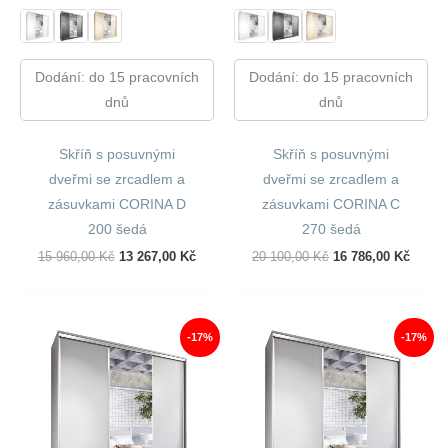
Dodání: do 15 pracovních
Dodání: do 15 pracovních
dnů
dnů
Skříň s posuvnými
Skříň s posuvnými
dveřmi se zrcadlem a
dveřmi se zrcadlem a
zásuvkami CORINA D
zásuvkami CORINA C
200 šedá
270 šedá
Původní
Aktuální
Původní
Aktuál
15 960,00
Kč
13 267,00
Kč
20 100,00
Kč
16 786,00
Kč
Cena
Cena
Cena
Cena
Byla:
Je:
Byla:
Je:
15
13
20
16
960,00 Kč.
267,00 Kč.
100,00 Kč.
786,00
-17%
-17%