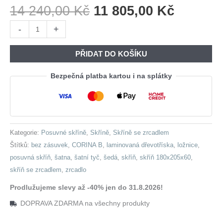
Původní
Aktuáln
14 240,00
Kč
11 805,00
Kč
Cena
Cena
Skříň
-
+
Byla:
Je:
s
14
11
posuvnými
PŘIDAT DO KOŠÍKU
240,00 Kč.
805,00 
dveřmi
se
Bezpečná platba kartou i na splátky
zrcadlem
CORINA
B
180
Kategorie:
Posuvné skříně
,
Skříně
,
Skříně se zrcadlem
šedá
Štítků:
bez zásuvek
,
CORINA B
,
laminovaná dřevotříska
,
ložnice
,
množství
posuvná skříň
,
šatna
,
šatní tyč
,
šedá
,
skříň
,
skříň 180x205x60
,
skříň se zrcadlem
,
zrcadlo
Prodlužujeme slevy až -40% jen do 31.8.2026!
DOPRAVA ZDARMA na všechny produkty