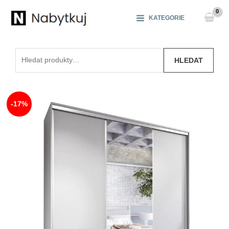
Přeskočit
na
KATEGORIE
obsah
Hledat:
HLEDAT
-17%