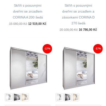
Skříň s posuvnými
Skříň s posuvnými
dveřmi se zrcadlem
dveřmi se zrcadlem a
CORINA A 200 šedá
zásuvkami CORINA D
270 šedá
Původní
Aktuální
15 080,00
Kč
12 519,00
Kč
Cena
Cena
Původní
Aktuál
20 100,00
Kč
16 786,00
Kč
Byla:
Je:
Cena
Cena
15
12
Byla:
Je:
080,00 Kč.
519,00 Kč.
20
16
100,00 Kč.
786,00
-17%
-17%