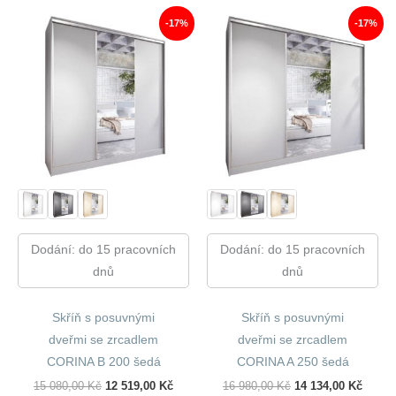
020,00 Kč.
018,00 Kč.
-17%
-17%
Dodání: do 15 pracovních
Dodání: do 15 pracovních
dnů
dnů
Skříň s posuvnými
Skříň s posuvnými
dveřmi se zrcadlem
dveřmi se zrcadlem
CORINA B 200 šedá
CORINA A 250 šedá
Původní
Aktuální
Původní
Aktuál
15 080,00
Kč
12 519,00
Kč
16 980,00
Kč
14 134,00
Kč