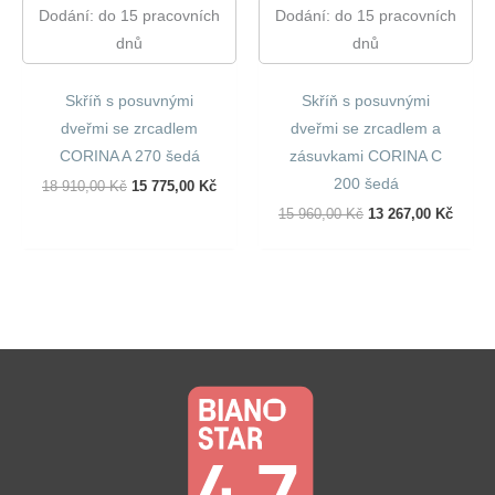
Dodání: do 15 pracovních
Dodání: do 15 pracovních
dnů
dnů
Skříň s posuvnými
Skříň s posuvnými
dveřmi se zrcadlem
dveřmi se zrcadlem a
CORINA A 270 šedá
zásuvkami CORINA C
200 šedá
Původní
Aktuální
18 910,00
Kč
15 775,00
Kč
Cena
Cena
Původní
Aktuál
15 960,00
Kč
13 267,00
Kč
Byla:
Je:
Cena
Cena
18
15
Byla:
Je:
910,00 Kč.
775,00 Kč.
15
13
960,00 Kč.
267,00