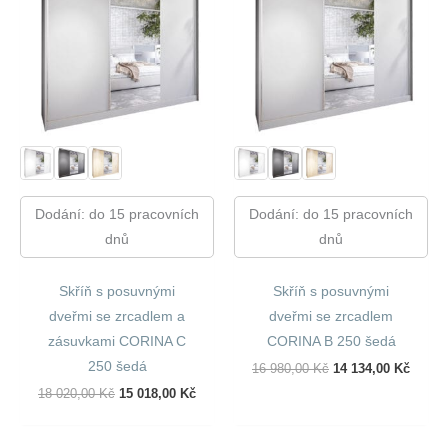
Dodání: do 15 pracovních
Dodání: do 15 pracovních
dnů
dnů
Skříň s posuvnými
Skříň s posuvnými
dveřmi se zrcadlem a
dveřmi se zrcadlem
zásuvkami CORINA C
CORINA B 250 šedá
250 šedá
Původní
Aktuál
16 980,00
Kč
14 134,00
Kč
Cena
Cena
Původní
Aktuální
18 020,00
Kč
15 018,00
Kč
Byla:
Je:
Cena
Cena
16
14
Byla:
Je:
980,00 Kč.
134,00
18
15