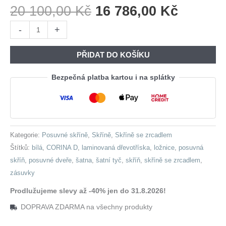
Původní
Aktuáln
20 100,00
Kč
16 786,00
Kč
Cena
Cena
Skříň
-
+
Byla:
Je:
s
20
16
posuvnými
PŘIDAT DO KOŠÍKU
100,00 Kč.
786,00 
dveřmi
se
Bezpečná platba kartou i na splátky
zrcadlem
a
zásuvkami
CORINA
Kategorie:
Posuvné skříně
,
Skříně
,
Skříně se zrcadlem
D
Štítků:
bílá
,
CORINA D
,
laminovaná dřevotříska
,
ložnice
,
posuvná
270
skříň
,
posuvné dveře
,
šatna
,
šatní tyč
,
skříň
,
skříně se zrcadlem
,
bílá
zásuvky
množství
Prodlužujeme slevy až -40% jen do 31.8.2026!
DOPRAVA ZDARMA na všechny produkty