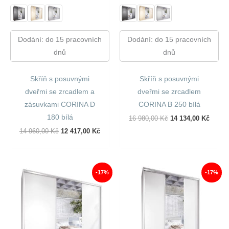
Dodání: do 15 pracovních
Dodání: do 15 pracovních
dnů
dnů
Skříň s posuvnými
Skříň s posuvnými
dveřmi se zrcadlem a
dveřmi se zrcadlem
zásuvkami CORINA D
CORINA B 250 bílá
180 bílá
Původní
Aktuál
16 980,00
Kč
14 134,00
Kč
Cena
Cena
Původní
Aktuální
14 960,00
Kč
12 417,00
Kč
Byla:
Je:
Cena
Cena
16
14
Byla:
Je:
980,00 Kč.
134,00
14
12
960,00 Kč.
417,00 Kč.
-17%
-17%