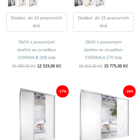
Dodání: do 15 pracovních
Dodání: do 15 pracovních
dnů
dnů
Skříň s posuvnými
Skříň s posuvnými
dveřmi se zrcadlem
dveřmi se zrcadlem
CORINA B 200 bílá
CORINA A 270 bílá
Původní
Aktuální
Původní
Aktuál
15 080,00
Kč
12 519,00
Kč
18 910,00
Kč
15 775,00
Kč
Cena
Cena
Cena
Cena
Byla:
Je:
Byla:
Je:
15
12
18
15
080,00 Kč.
519,00 Kč.
910,00 Kč.
775,00
-17%
-16%