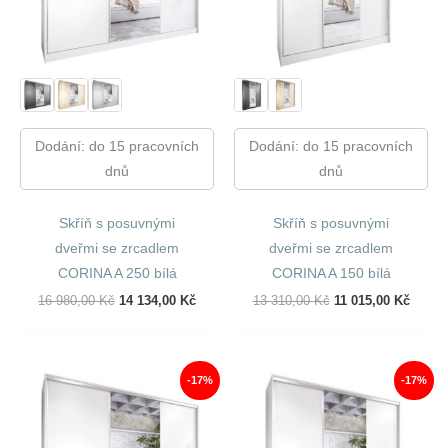
Dodání: do 15 pracovních
Dodání: do 15 pracovních
dnů
dnů
Skříň s posuvnými
Skříň s posuvnými
dveřmi se zrcadlem
dveřmi se zrcadlem
CORINA A 250 bílá
CORINA A 150 bílá
Původní
Aktuální
Původní
Aktuál
16 980,00
Kč
14 134,00
Kč
13 310,00
Kč
11 015,00
Kč
Cena
Cena
Cena
Cena
Byla:
Je:
Byla:
Je:
16
14
13
11
980,00 Kč.
134,00 Kč.
310,00 Kč.
015,00
-17%
-17%