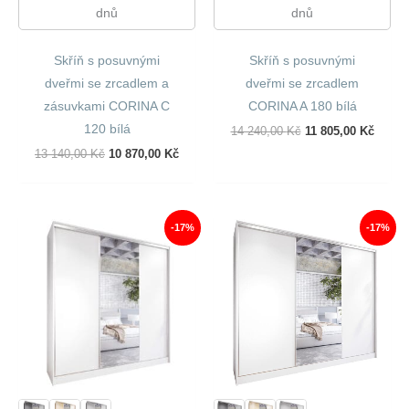
dnů
dnů
Skříň s posuvnými
Skříň s posuvnými
dveřmi se zrcadlem a
dveřmi se zrcadlem
zásuvkami CORINA C
CORINA A 180 bílá
120 bílá
Původní
Aktuál
14 240,00
Kč
11 805,00
Kč
Cena
Cena
Původní
Aktuální
13 140,00
Kč
10 870,00
Kč
Byla:
Je:
Cena
Cena
14
11
Byla:
Je:
240,00 Kč.
805,00
13
10
140,00 Kč.
870,00 Kč.
-17%
-17%