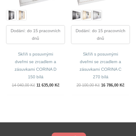
Dodání: do 15 pracovních
Dodání: do 15 pracovních
dnů
dnů
Skříň s posuvnými
Skříň s posuvnými
dveřmi se zrcadlem a
dveřmi se zrcadlem a
zásuvkami CORINA D
zásuvkami CORINA C
150 bílá
270 bílá
Původní
Aktuální
Původní
Aktuál
14 040,00
Kč
11 635,00
Kč
20 100,00
Kč
16 786,00
Kč
Cena
Cena
Cena
Cena
Byla:
Je:
Byla:
Je:
14
11
20
16
040,00 Kč.
635,00 Kč.
100,00 Kč.
786,00