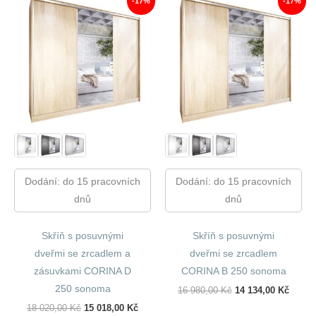
-17%
-17%
Dodání: do 15 pracovních
Dodání: do 15 pracovních
dnů
dnů
Skříň s posuvnými
Skříň s posuvnými
dveřmi se zrcadlem a
dveřmi se zrcadlem
zásuvkami CORINA D
CORINA B 250 sonoma
250 sonoma
Původní
Aktuál
16 980,00
Kč
14 134,00
Kč
Cena
Cena
Původní
Aktuální
18 020,00
Kč
15 018,00
Kč
Byla:
Je: