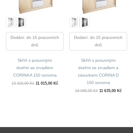
Dodání: do 15 pracovních
Dodání: do 15 pracovních
dnů
dnů
Skříň s posuvnými
Skříň s posuvnými
dveřmi se zrcadlem
dveřmi se zrcadlem a
CORINA A 150 sonoma
zásuvkami CORINA D
150 sonoma
Původní
Aktuální
13 310,00
Kč
11 015,00
Kč
Cena
Cena
Původní
Aktuál
14 040,00
Kč
11 635,00
Kč
Byla:
Je:
Cena
Cena
13
11
Byla:
Je:
310,00 Kč.
015,00 Kč.
14
11
040,00 Kč.
635,00