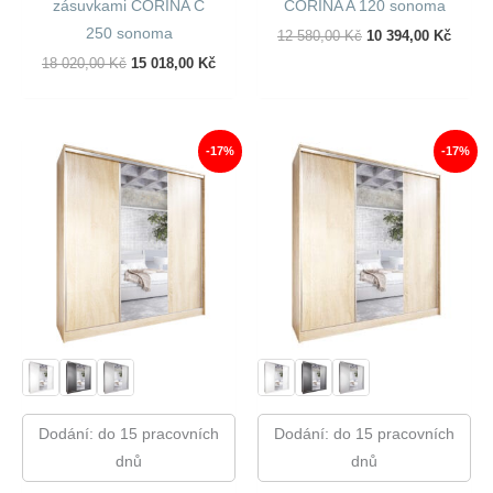
zásuvkami CORINA C
CORINA A 120 sonoma
250 sonoma
Původní
Aktuál
12 580,00
Kč
10 394,00
Kč
Cena
Cena
Původní
Aktuální
18 020,00
Kč
15 018,00
Kč
Byla:
Je:
Cena
Cena
12
10
Byla:
Je:
580,00 Kč.
394,00
18
15
020,00 Kč.
018,00 Kč.
-17%
-17%
Dodání: do 15 pracovních
Dodání: do 15 pracovních
dnů
dnů