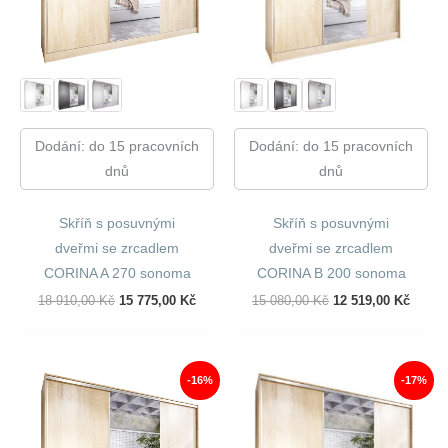
Dodání: do 15 pracovních
Dodání: do 15 pracovních
dnů
dnů
Skříň s posuvnými
Skříň s posuvnými
dveřmi se zrcadlem
dveřmi se zrcadlem
CORINA A 270 sonoma
CORINA B 200 sonoma
Původní
Aktuální
Původní
Aktuál
18 910,00
Kč
15 775,00
Kč
15 080,00
Kč
12 519,00
Kč
Cena
Cena
Cena
Cena
Byla:
Je:
Byla:
Je:
18
15
15
12
910,00 Kč.
775,00 Kč.
080,00 Kč.
519,00
-16%
-17%