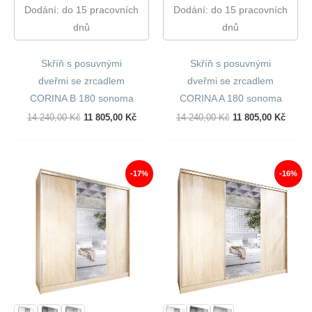
Dodání: do 15 pracovních
Dodání: do 15 pracovních
dnů
dnů
Skříň s posuvnými
Skříň s posuvnými
dveřmi se zrcadlem
dveřmi se zrcadlem
CORINA B 180 sonoma
CORINA A 180 sonoma
Původní
Aktuální
Původní
Aktuál
14 240,00
Kč
11 805,00
Kč
14 240,00
Kč
11 805,00
Kč
Cena
Cena
Cena
Cena
Byla:
Je:
Byla:
Je:
14
11
14
11
240,00 Kč.
805,00 Kč.
240,00 Kč.
805,00
-17%
-16%