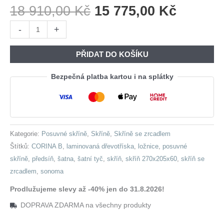
Původní
Aktuáln
18 910,00
Kč
15 775,00
Kč
Cena
Cena
Skříň
-
+
Byla:
Je:
s
18
15
posuvnými
PŘIDAT DO KOŠÍKU
910,00 Kč.
775,00 
dveřmi
se
Bezpečná platba kartou i na splátky
zrcadlem
CORINA
B
270
Kategorie:
Posuvné skříně
,
Skříně
,
Skříně se zrcadlem
sonoma
Štítků:
CORINA B
,
laminovaná dřevotříska
,
ložnice
,
posuvné
množství
skříně
,
předsíň
,
šatna
,
šatní tyč
,
skříň
,
skříň 270x205x60
,
skříň se
zrcadlem
,
sonoma
Prodlužujeme slevy až -40% jen do 31.8.2026!
DOPRAVA ZDARMA na všechny produkty