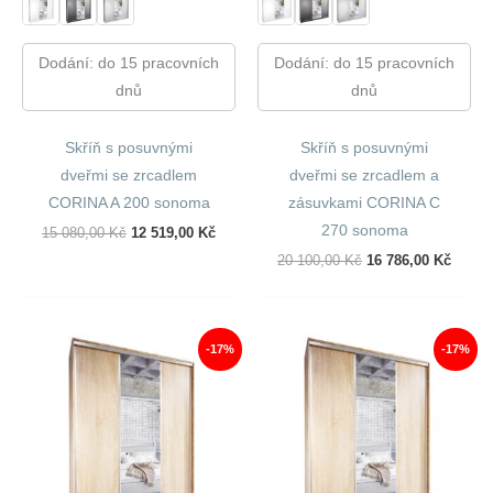
Dodání: do 15 pracovních
Dodání: do 15 pracovních
dnů
dnů
Skříň s posuvnými
Skříň s posuvnými
dveřmi se zrcadlem
dveřmi se zrcadlem a
CORINA A 200 sonoma
zásuvkami CORINA C
270 sonoma
Původní
Aktuální
15 080,00
Kč
12 519,00
Kč
Cena
Cena
Původní
Aktuál
20 100,00
Kč
16 786,00
Kč
Byla:
Je:
Cena
Cena
15
12
Byla:
Je:
080,00 Kč.
519,00 Kč.
20
16
100,00 Kč.
786,00
-17%
-17%