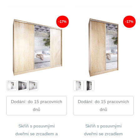
Cena
Cena
16
14
Byla:
Je:
980,00 Kč.
134,00
18
15
020,00 Kč.
018,00 Kč.
-17%
-17%
Dodání: do 15 pracovních
Dodání: do 15 pracovních
dnů
dnů
Skříň s posuvnými
Skříň s posuvnými
dveřmi se zrcadlem a
dveřmi se zrcadlem