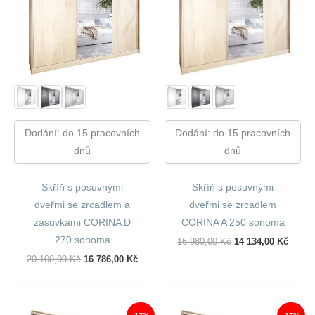
Dodání: do 15 pracovních
Dodání: do 15 pracovních
dnů
dnů
Skříň s posuvnými
Skříň s posuvnými
dveřmi se zrcadlem a
dveřmi se zrcadlem
zásuvkami CORINA D
CORINA A 250 sonoma
270 sonoma
Původní
Aktuál
16 980,00
Kč
14 134,00
Kč
Cena
Cena
Původní
Aktuální
20 100,00
Kč
16 786,00
Kč
Byla:
Je:
Cena
Cena
16
14
Byla:
Je:
980,00 Kč.
134,00
20
16
100,00 Kč.
786,00 Kč.