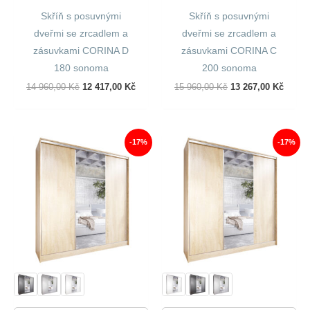
Skříň s posuvnými
Skříň s posuvnými
dveřmi se zrcadlem a
dveřmi se zrcadlem a
zásuvkami CORINA D
zásuvkami CORINA C
180 sonoma
200 sonoma
Původní
Aktuální
Původní
Aktuál
14 960,00
Kč
12 417,00
Kč
15 960,00
Kč
13 267,00
Kč
Cena
Cena
Cena
Cena
Byla:
Je:
Byla:
Je:
14
12
15
13
960,00 Kč.
417,00 Kč.
960,00 Kč.
267,00
-17%
-17%