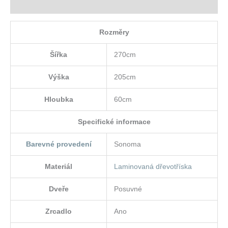
Hodnocení (0)
Rozměry
Šířka
270cm
Výška
205cm
Hloubka
60cm
Specifické informace
Barevné provedení
Sonoma
Materiál
Laminovaná dřevotříska
Dveře
Posuvné
Zrcadlo
Ano