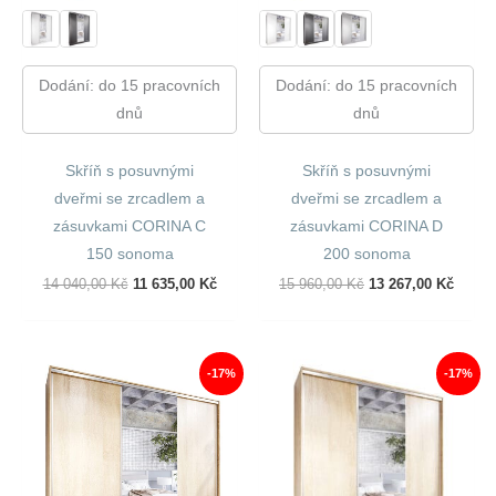
Dodání: do 15 pracovních
Dodání: do 15 pracovních
dnů
dnů
Skříň s posuvnými
Skříň s posuvnými
dveřmi se zrcadlem a
dveřmi se zrcadlem a
zásuvkami CORINA C
zásuvkami CORINA D
150 sonoma
200 sonoma
Původní
Aktuální
Původní
Aktuál
14 040,00
Kč
11 635,00
Kč
15 960,00
Kč
13 267,00
Kč
Cena
Cena
Cena
Cena
Byla:
Je:
Byla:
Je:
14
11
15
13
040,00 Kč.
635,00 Kč.
960,00 Kč.
267,00
-17%
-17%