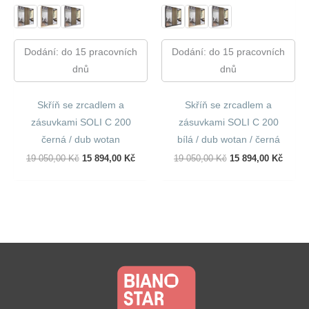
Dodání: do 15 pracovních
Dodání: do 15 pracovních
dnů
dnů
Skříň se zrcadlem a
Skříň se zrcadlem a
zásuvkami SOLI C 200
zásuvkami SOLI C 200
černá / dub wotan
bílá / dub wotan / černá
Původní
Aktuální
Původní
Aktuál
19 050,00
Kč
15 894,00
Kč
19 050,00
Kč
15 894,00
Kč
Cena
Cena
Cena
Cena
Byla:
Je:
Byla:
Je:
19
15
19
15
050,00 Kč.
894,00 Kč.
050,00 Kč.
894,00