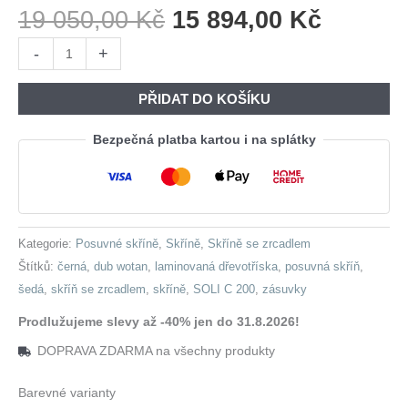
Původní
Aktuáln
19 050,00
Kč
15 894,00
Kč
Cena
Cena
Skříň
-
+
Byla:
Je:
se
19
15
zrcadlem
PŘIDAT DO KOŠÍKU
050,00 Kč.
894,00 
a
zásuvkami
Bezpečná platba kartou i na splátky
SOLI
C
200
šedá
Kategorie:
Posuvné skříně
,
Skříně
,
Skříně se zrcadlem
/
Štítků:
černá
,
dub wotan
,
laminovaná dřevotříska
,
posuvná skříň
,
dub
šedá
,
skříň se zrcadlem
,
skříně
,
SOLI C 200
,
zásuvky
wotan
/
Prodlužujeme slevy až -40% jen do 31.8.2026!
černá
DOPRAVA ZDARMA na všechny produkty
množství
Barevné varianty