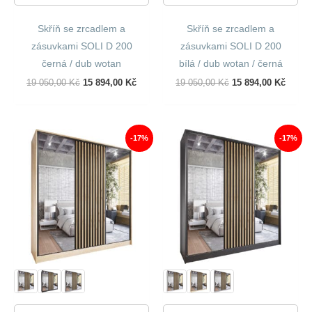
Skříň se zrcadlem a
Skříň se zrcadlem a
zásuvkami SOLI D 200
zásuvkami SOLI D 200
černá / dub wotan
bílá / dub wotan / černá
Původní
Aktuální
Původní
Aktuál
19 050,00
Kč
15 894,00
Kč
19 050,00
Kč
15 894,00
Kč
Cena
Cena
Cena
Cena
Byla:
Je:
Byla:
Je:
19
15
19
15
050,00 Kč.
894,00 Kč.
050,00 Kč.
894,00
-17%
-17%