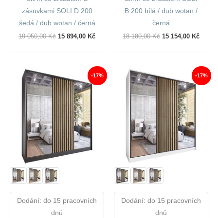
zásuvkami SOLI D 200
B 200 bílá / dub wotan /
šedá / dub wotan / černá
černá
Původní
Aktuální
Původní
Aktuál
19 050,00
Kč
15 894,00
Kč
18 180,00
Kč
15 154,00
Kč
Cena
Cena
Cena
Cena
Byla:
Je:
Byla:
Je:
19
15
18
15
050,00 Kč.
894,00 Kč.
180,00 Kč.
154,00
-17%
-17%
Dodání: do 15 pracovních
Dodání: do 15 pracovních
dnů
dnů