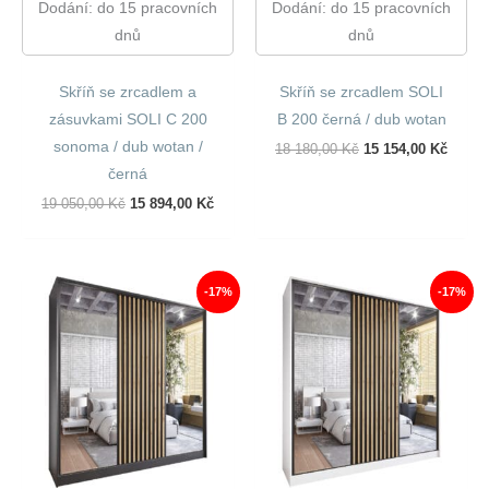
Dodání: do 15 pracovních
Dodání: do 15 pracovních
dnů
dnů
Skříň se zrcadlem a
Skříň se zrcadlem SOLI
zásuvkami SOLI C 200
B 200 černá / dub wotan
sonoma / dub wotan /
Původní
Aktuál
18 180,00
Kč
15 154,00
Kč
Cena
Cena
černá
Byla:
Je:
18
15
Původní
Aktuální
19 050,00
Kč
15 894,00
Kč
180,00 Kč.
154,00
Cena
Cena
Byla:
Je:
19
15
050,00 Kč.
894,00 Kč.
-17%
-17%