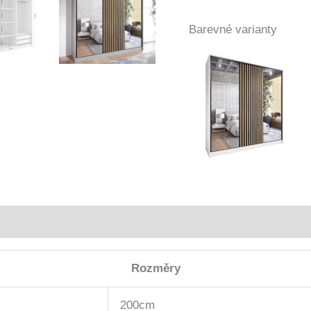
černá
množství
Barevné varianty
Rozměry
200cm