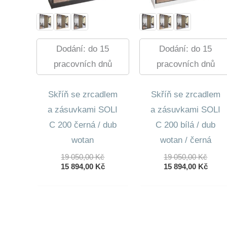
Dodání: do 15
Dodání: do 15
pracovních dnů
pracovních dnů
Skříň se zrcadlem
Skříň se zrcadlem
a zásuvkami SOLI
a zásuvkami SOLI
C 200 černá / dub
C 200 bílá / dub
wotan
wotan / černá
Původní
Půvo
19 050,00
Kč
19 050,00
Kč
Cena
Aktuální
Cena
Aktuá
15 894,00
Kč
15 894,00
Kč
Byla:
Cena
Byla:
Cena
19
Je:
19
Je:
050,00 Kč.
15
050,0
15
894,00 Kč.
894,0