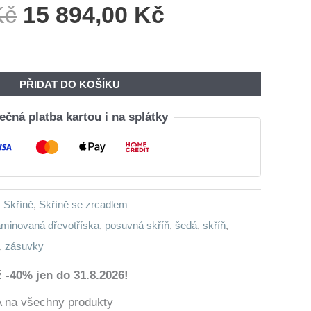
Původní
Aktuální
Kč
15 894,00
Kč
Cena
Cena
Byla:
Je:
19
15
PŘIDAT DO KOŠÍKU
050,00 Kč.
894,00 Kč.
čná platba kartou i na splátky
,
Skříně
,
Skříně se zrcadlem
aminovaná dřevotříska
,
posuvná skříň
,
šedá
,
skříň
,
,
zásuvky
 -40% jen do 31.8.2026!
a všechny produkty