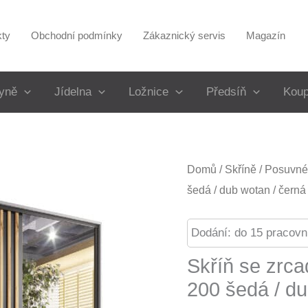
kty
Obchodní podmínky
Zákaznický servis
Magazín
yně
Jídelna
Ložnice
Předsíň
Koup
Domů
/
Skříně
/
Posuvné 
šedá / dub wotan / černá
Dodání: do 15 pracovn
Skříň se zrc
200 šedá / du