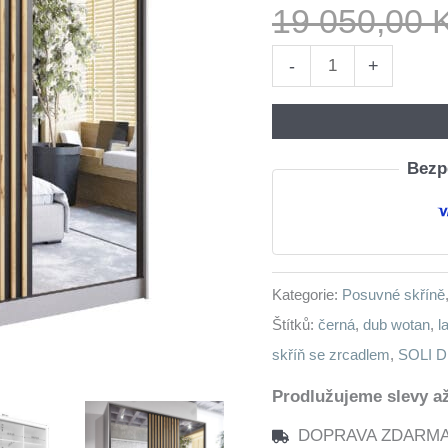
19 050,00
Skříň
-
+
se
zrcadlem
a
Bezpe
zásuvkami
SOLI
D
200
Kategorie:
Posuvné skříně
šedá
Štítků:
černá
,
dub wotan
,
l
/
skříň se zrcadlem
,
SOLI D
dub
wotan
Prodlužujeme slevy až
/
DOPRAVA ZDARMA n