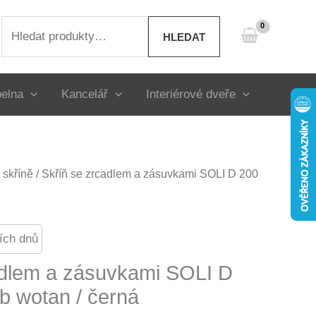
Hledat:
HLEDAT
elna
Kancelář
Interiérové dveře
skříně
/ Skříň se zrcadlem a zásuvkami SOLI D 200
ích dnů
adlem a zásuvkami SOLI D
b wotan / černá