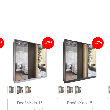
7%
-17%
-17%
Dodání: do 15
Dodání: do 15