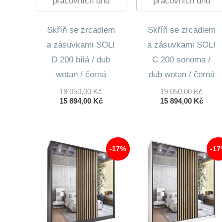
pracovních dnů
pracovních dnů
Skříň se zrcadlem
Skříň se zrcadlem
a zásuvkami SOLI
a zásuvkami SOLI
D 200 bílá / dub
C 200 sonoma /
wotan / černá
dub wotan / černá
Původní
Půvo
19 050,00
Kč
19 050,00
Kč
Cena
Aktuální
Cena
Aktuá
15 894,00
Kč
15 894,00
Kč
Byla:
Cena
Byla:
Cena
19
Je:
19
Je:
050,00 Kč.
15
050,0
15
894,00 Kč.
894,0
-17%
-1