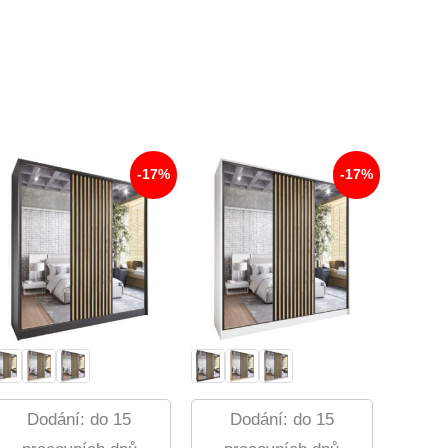
-17%
-17%
Dodání: do 15
Dodání: do 15