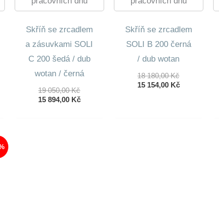
pracovních dnů
pracovních dnů
Skříň se zrcadlem
Skříň se zrcadlem
a zásuvkami SOLI
SOLI B 200 černá
C 200 šedá / dub
/ dub wotan
wotan / černá
Původní
18 180,00
Kč
Cena
Aktuální
15 154,00
Kč
dní
Původní
19 050,00
Kč
Byla:
Cena
lní
Cena
Aktuální
15 894,00
Kč
18
Je:
Byla:
Cena
180,00 Kč.
15
19
Je:
154,00 Kč.
0 Kč.
050,00 Kč.
15
0 Kč.
894,00 Kč.
7%