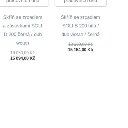
pracovních dnů
pracovních dnů
Skříň se zrcadlem
Skříň se zrcadlem
a zásuvkami SOLI
SOLI B 200 bílá /
D 200 černá / dub
dub wotan / černá
wotan
Původní
18 180,00
Kč
Cena
Aktuální
15 154,00
Kč
Původní
19 050,00
Kč
Byla:
Cena
Cena
Aktuální
15 894,00
Kč
18
Je:
Byla:
Cena
180,00 Kč.
15
19
Je:
154,00 Kč.
050,00 Kč.
15
894,00 Kč.