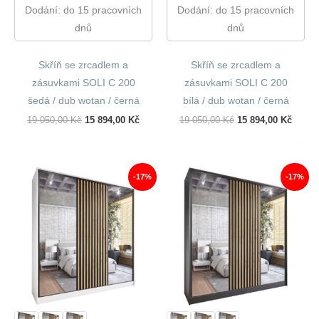
Dodání: do 15 pracovních
Dodání: do 15 pracovních
dnů
dnů
Skříň se zrcadlem a
Skříň se zrcadlem a
zásuvkami SOLI C 200
zásuvkami SOLI C 200
šedá / dub wotan / černá
bílá / dub wotan / černá
Původní
Aktuální
Původní
Aktuál
19 050,00
Kč
15 894,00
Kč
19 050,00
Kč
15 894,00
Kč
Cena
Cena
Cena
Cena
Byla:
Je:
Byla:
Je:
19
15
19
15
050,00 Kč.
894,00 Kč.
050,00 Kč.
894,00
-17%
-17%