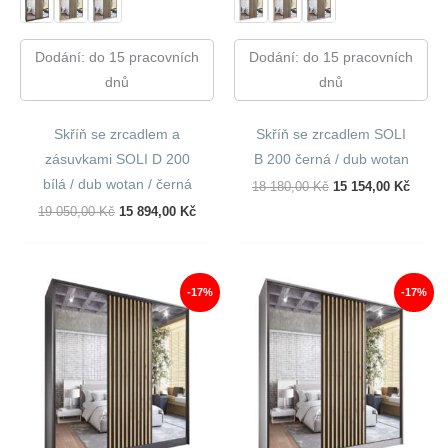
Dodání: do 15 pracovních
Dodání: do 15 pracovních
dnů
dnů
Skříň se zrcadlem a
Skříň se zrcadlem SOLI
zásuvkami SOLI D 200
B 200 černá / dub wotan
bílá / dub wotan / černá
Původní
Aktuál
18 180,00
Kč
15 154,00
Kč
Cena
Cena
Původní
Aktuální
19 050,00
Kč
15 894,00
Kč
Byla:
Je:
Cena
Cena
18
15
Byla:
Je:
180,00 Kč.
154,00
19
15
050,00 Kč.
894,00 Kč.
-17%
-17%