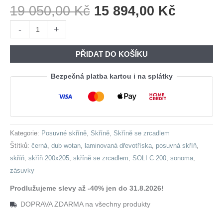
Původní
Aktuáln
19 050,00
Kč
15 894,00
Kč
Cena
Cena
Skříň
-
+
Byla:
Je:
se
19
15
zrcadlem
PŘIDAT DO KOŠÍKU
050,00 Kč.
894,00 
a
zásuvkami
Bezpečná platba kartou i na splátky
SOLI
C
200
sonoma
Kategorie:
Posuvné skříně
,
Skříně
,
Skříně se zrcadlem
/
Štítků:
černá
,
dub wotan
,
laminovaná dřevotříska
,
posuvná skříň
,
dub
skříň
,
skříň 200x205
,
skříně se zrcadlem
,
SOLI C 200
,
sonoma
,
wotan
zásuvky
/
černá
Prodlužujeme slevy až -40% jen do 31.8.2026!
množství
DOPRAVA ZDARMA na všechny produkty