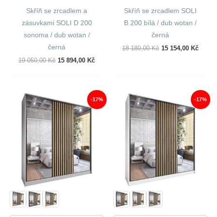
Skříň se zrcadlem a
Skříň se zrcadlem SOLI
zásuvkami SOLI D 200
B 200 bílá / dub wotan /
sonoma / dub wotan /
černá
černá
Původní
Aktuál
18 180,00
Kč
15 154,00
Kč
Cena
Cena
Původní
Aktuální
19 050,00
Kč
15 894,00
Kč
Byla:
Je:
Cena
Cena
18
15
Byla:
Je:
180,00 Kč.
154,00
19
15
050,00 Kč.
894,00 Kč.
-17%
-17%