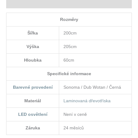
Hodnocení (0)
Rozměry
Šířka
200cm
Výška
205cm
Hloubka
60cm
Specifické informace
Barevné provedení
Sonoma / Dub Wotan / Černá
Materiál
Laminovaná dřevotříska
LED osvětlení
Není v ceně
Záruka
24 měsíců