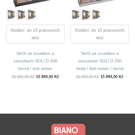
Dodání: do 15 pracovních
Dodání: do 15 pracovních
dnů
dnů
Skříň se zrcadlem a
Skříň se zrcadlem a
zásuvkami SOLI D 200
zásuvkami SOLI D 200
černá / dub wotan
šedá / dub wotan / černá
Původní
Aktuální
Původní
Aktuál
19 050,00
Kč
15 894,00
Kč
19 050,00
Kč
15 894,00
Kč
Cena
Cena
Cena
Cena
Byla:
Je:
Byla:
Je:
19
15
19
15
050,00 Kč.
894,00 Kč.
050,00 Kč.
894,00