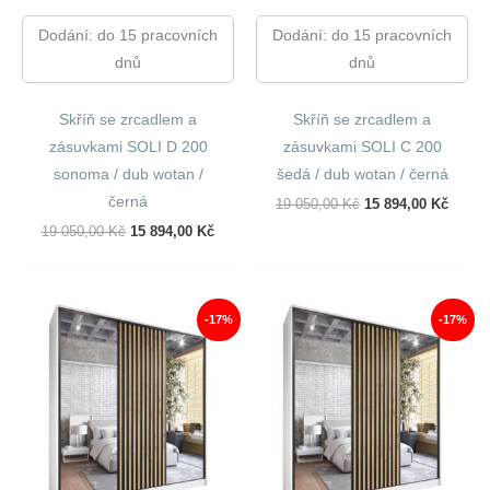
Dodání: do 15 pracovních
Dodání: do 15 pracovních
dnů
dnů
Skříň se zrcadlem a
Skříň se zrcadlem a
zásuvkami SOLI D 200
zásuvkami SOLI C 200
sonoma / dub wotan /
šedá / dub wotan / černá
černá
Původní
Aktuál
19 050,00
Kč
15 894,00
Kč
Cena
Cena
Původní
Aktuální
19 050,00
Kč
15 894,00
Kč
Byla:
Je:
Cena
Cena
19
15
Byla:
Je:
050,00 Kč.
894,00
19
15
050,00 Kč.
894,00 Kč.
-17%
-17%