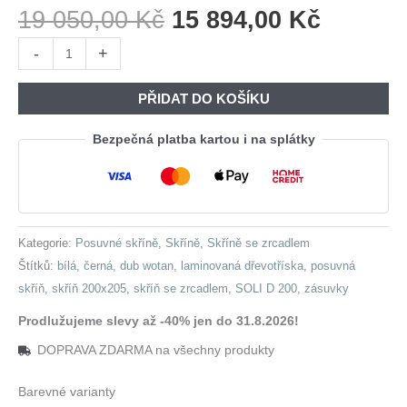
Původní
Aktuáln
19 050,00
Kč
15 894,00
Kč
Cena
Cena
Skříň
-
+
Byla:
Je:
se
19
15
zrcadlem
PŘIDAT DO KOŠÍKU
050,00 Kč.
894,00 
a
zásuvkami
Bezpečná platba kartou i na splátky
SOLI
D
200
bílá
Kategorie:
Posuvné skříně
,
Skříně
,
Skříně se zrcadlem
/
Štítků:
bílá
,
černá
,
dub wotan
,
laminovaná dřevotříska
,
posuvná
dub
skříň
,
skříň 200x205
,
skříň se zrcadlem
,
SOLI D 200
,
zásuvky
wotan
/
Prodlužujeme slevy až -40% jen do 31.8.2026!
černá
DOPRAVA ZDARMA na všechny produkty
množství
Barevné varianty