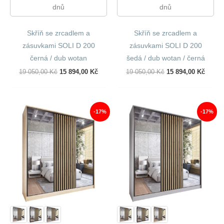
dnů
dnů
Skříň se zrcadlem a
Skříň se zrcadlem a
zásuvkami SOLI D 200
zásuvkami SOLI D 200
černá / dub wotan
šedá / dub wotan / černá
Původní
Aktuální
Původní
Aktuál
19 050,00
Kč
15 894,00
Kč
19 050,00
Kč
15 894,00
Kč
Cena
Cena
Cena
Cena
Byla:
Je:
Byla:
Je:
19
15
19
15
050,00 Kč.
894,00 Kč.
050,00 Kč.
894,00
-17%
-17%