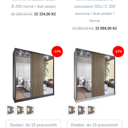
B 200 černá / dub wotan
zásuvkami SOLI C 200
sonoma / dub wotan /
Původní
Aktuální
18 180,00
Kč
15 154,00
Kč
Cena
Cena
černá
Byla:
Je:
18
15
Původní
Aktuál
19 050,00
Kč
15 894,00
Kč
180,00 Kč.
154,00 Kč.
Cena
Cena
Byla:
Je:
19
15
050,00 Kč.
894,00
-17%
-17%
Dodání: do 15 pracovních
Dodání: do 15 pracovních