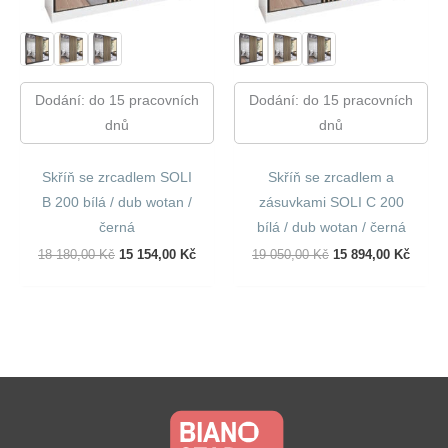
Dodání: do 15 pracovních
Dodání: do 15 pracovních
dnů
dnů
Skříň se zrcadlem SOLI
Skříň se zrcadlem a
B 200 bílá / dub wotan /
zásuvkami SOLI C 200
černá
bílá / dub wotan / černá
Původní
Aktuální
Původní
Aktuál
18 180,00
Kč
15 154,00
Kč
19 050,00
Kč
15 894,00
Kč
Cena
Cena
Cena
Cena
Byla:
Je:
Byla:
Je:
18
15
19
15
180,00 Kč.
154,00 Kč.
050,00 Kč.
894,00