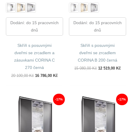
Dodání: do 15 pracovních
Dodání: do 15 pracovních
dnů
dnů
Skříň s posuvnými
Skříň s posuvnými
dveřmi se zrcadlem a
dveřmi se zrcadlem
zásuvkami CORINA C
CORINA B 200 černá
270 černá
Původní
Aktuál
15 080,00
Kč
12 519,00
Kč
Cena
Cena
Původní
Aktuální
20 100,00
Kč
16 786,00
Kč
Byla:
Je:
Cena
Cena
15
12
Byla:
Je:
080,00 Kč.
519,00
20
16
100,00 Kč.
786,00 Kč.
-17%
-17%