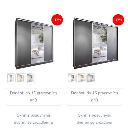
Cena
Cena
Cena
Cena
Byla:
Je:
Byla:
Je:
13
10
18
15
140,00 Kč.
870,00 Kč.
020,00 Kč.
018,00
-17%
-17%
Dodání: do 15 pracovních
Dodání: do 15 pracovních
dnů
dnů
Skříň s posuvnými
Skříň s posuvnými
dveřmi se zrcadlem a
dveřmi se zrcadlem