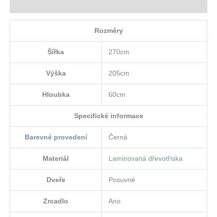
Hodnocení (0)
Rozměry
Šířka
270cm
Výška
205cm
Hloubka
60cm
Specifické informace
Barevné provedení
Černá
Materiál
Laminovaná dřevotříska
Dveře
Posuvné
Zrcadlo
Ano