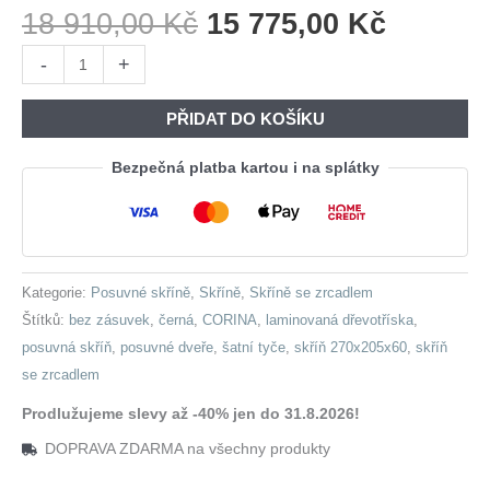
Původní
Aktuáln
18 910,00
Kč
15 775,00
Kč
Cena
Cena
Skříň
-
+
Byla:
Je:
s
18
15
posuvnými
PŘIDAT DO KOŠÍKU
910,00 Kč.
775,00 
dveřmi
se
Bezpečná platba kartou i na splátky
zrcadlem
CORINA
B
270
Kategorie:
Posuvné skříně
,
Skříně
,
Skříně se zrcadlem
černá
Štítků:
bez zásuvek
,
černá
,
CORINA
,
laminovaná dřevotříska
,
množství
posuvná skříň
,
posuvné dveře
,
šatní tyče
,
skříň 270x205x60
,
skříň
se zrcadlem
Prodlužujeme slevy až -40% jen do 31.8.2026!
DOPRAVA ZDARMA na všechny produkty