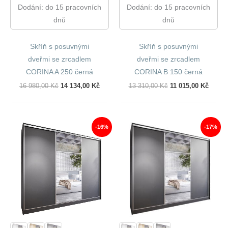
Dodání: do 15 pracovních
Dodání: do 15 pracovních
dnů
dnů
Skříň s posuvnými
Skříň s posuvnými
dveřmi se zrcadlem
dveřmi se zrcadlem
CORINA A 250 černá
CORINA B 150 černá
Původní
Aktuální
Původní
Aktuál
16 980,00
Kč
14 134,00
Kč
13 310,00
Kč
11 015,00
Kč
Cena
Cena
Cena
Cena
Byla:
Je:
Byla:
Je:
16
14
13
11
980,00 Kč.
134,00 Kč.
310,00 Kč.
015,00
-16%
-17%