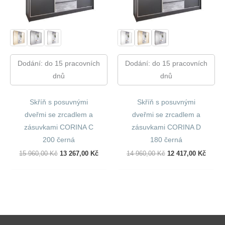
Dodání: do 15 pracovních
Dodání: do 15 pracovních
dnů
dnů
Skříň s posuvnými
Skříň s posuvnými
dveřmi se zrcadlem a
dveřmi se zrcadlem a
zásuvkami CORINA C
zásuvkami CORINA D
200 černá
180 černá
Původní
Aktuální
Původní
Aktuál
15 960,00
Kč
13 267,00
Kč
14 960,00
Kč
12 417,00
Kč
Cena
Cena
Cena
Cena
Byla:
Je:
Byla:
Je:
15
13
14
12
960,00 Kč.
267,00 Kč.
960,00 Kč.
417,00