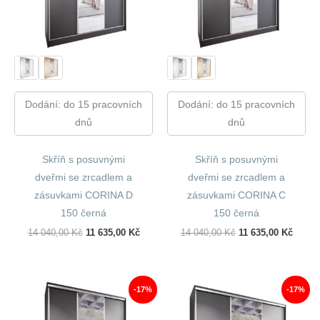
Dodání: do 15 pracovních
Dodání: do 15 pracovních
dnů
dnů
Skříň s posuvnými
Skříň s posuvnými
dveřmi se zrcadlem a
dveřmi se zrcadlem a
zásuvkami CORINA D
zásuvkami CORINA C
150 černá
150 černá
Původní
Aktuální
Původní
Aktuál
14 040,00
Kč
11 635,00
Kč
14 040,00
Kč
11 635,00
Kč
Cena
Cena
Cena
Cena
Byla:
Je:
Byla:
Je:
14
11
14
11
040,00 Kč.
635,00 Kč.
040,00 Kč.
635,00
-17%
-17%