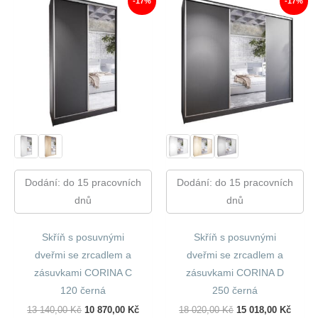
-17%
-17%
Dodání: do 15 pracovních
Dodání: do 15 pracovních
dnů
dnů
Skříň s posuvnými
Skříň s posuvnými
dveřmi se zrcadlem a
dveřmi se zrcadlem a
zásuvkami CORINA C
zásuvkami CORINA D
120 černá
250 černá
Původní
Aktuální
Původní
Aktuál
13 140,00
Kč
10 870,00
Kč
18 020,00
Kč
15 018,00
Kč