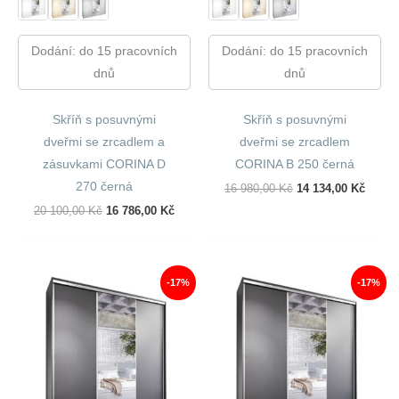
Dodání: do 15 pracovních
Dodání: do 15 pracovních
dnů
dnů
Skříň s posuvnými
Skříň s posuvnými
dveřmi se zrcadlem a
dveřmi se zrcadlem
zásuvkami CORINA D
CORINA B 250 černá
270 černá
Původní
Aktuál
16 980,00
Kč
14 134,00
Kč
Cena
Cena
Původní
Aktuální
20 100,00
Kč
16 786,00
Kč
Byla:
Je:
Cena
Cena
16
14
Byla:
Je:
980,00 Kč.
134,00
20
16
100,00 Kč.
786,00 Kč.
-17%
-17%