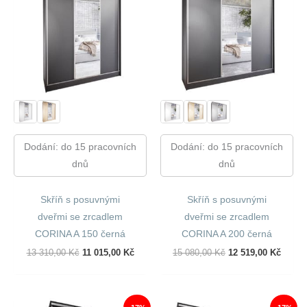
Dodání: do 15 pracovních
Dodání: do 15 pracovních
dnů
dnů
Skříň s posuvnými
Skříň s posuvnými
dveřmi se zrcadlem
dveřmi se zrcadlem
CORINA A 150 černá
CORINA A 200 černá
Původní
Aktuální
Původní
Aktuál
13 310,00
Kč
11 015,00
Kč
15 080,00
Kč
12 519,00
Kč
Cena
Cena
Cena
Cena
Byla:
Je:
Byla:
Je:
13
11
15
12
310,00 Kč.
015,00 Kč.
080,00 Kč.
519,00