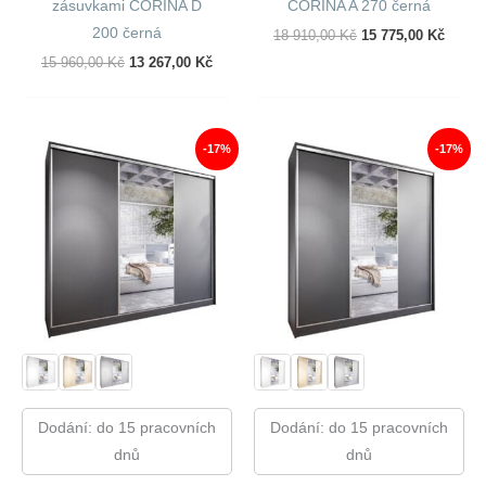
zásuvkami CORINA D
CORINA A 270 černá
200 černá
Původní
Aktuál
18 910,00
Kč
15 775,00
Kč
Cena
Cena
Původní
Aktuální
15 960,00
Kč
13 267,00
Kč
Byla:
Je:
Cena
Cena
18
15
Byla:
Je:
910,00 Kč.
775,00
15
13
960,00 Kč.
267,00 Kč.
-17%
-17%
Dodání: do 15 pracovních
Dodání: do 15 pracovních
dnů
dnů