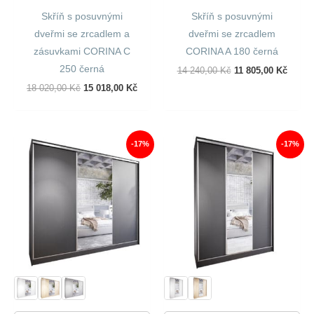
Skříň s posuvnými
Skříň s posuvnými
dveřmi se zrcadlem a
dveřmi se zrcadlem
zásuvkami CORINA C
CORINA A 180 černá
250 černá
Původní
Aktuál
14 240,00
Kč
11 805,00
Kč
Cena
Cena
Původní
Aktuální
18 020,00
Kč
15 018,00
Kč
Byla:
Je:
Cena
Cena
14
11
Byla:
Je:
240,00 Kč.
805,00
18
15
020,00 Kč.
018,00 Kč.
-17%
-17%