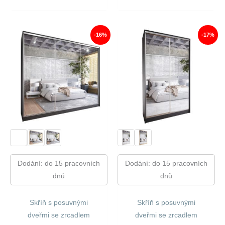
Cena
Cena
Cena
Cena
Byla:
Je:
Byla:
Je:
20
16
17
14
220,00 Kč.
888,00 Kč.
620,00 Kč.
678,00
-16%
-17%
Dodání: do 15 pracovních
Dodání: do 15 pracovních
dnů
dnů
Skříň s posuvnými
Skříň s posuvnými
dveřmi se zrcadlem
dveřmi se zrcadlem