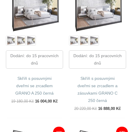
Dodání: do 15 pracovních
Dodání: do 15 pracovních
dnů
dnů
Skříň s posuvnými
Skříň s posuvnými
dveřmi se zrcadlem
dveřmi se zrcadlem a
GRANO A 250 černá
zásuvkami GRANO C
250 černá
Původní
Aktuální
19 180,00
Kč
16 004,00
Kč
Cena
Cena
Původní
Aktuál
20 220,00
Kč
16 888,00
Kč
Byla:
Je:
Cena
Cena
19
16
Byla:
Je:
180,00 Kč.
004,00 Kč.
20
16
220,00 Kč.
888,00