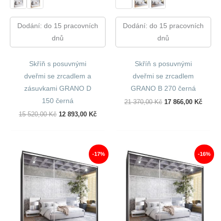
Dodání: do 15 pracovních
Dodání: do 15 pracovních
dnů
dnů
Skříň s posuvnými
Skříň s posuvnými
dveřmi se zrcadlem a
dveřmi se zrcadlem
zásuvkami GRANO D
GRANO B 270 černá
150 černá
Původní
Aktuál
21 370,00
Kč
17 866,00
Kč
Cena
Cena
Původní
Aktuální
15 520,00
Kč
12 893,00
Kč
Byla:
Je:
Cena
Cena
21
17
Byla:
Je:
370,00 Kč.
866,00
15
12
520,00 Kč.
893,00 Kč.
-17%
-16%