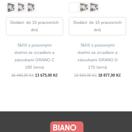
Dodání: do 15 pracovních
Dodání: do 15 pracovních
dnů
dnů
Skříň s posuvnými
Skříň s posuvnými
dveřmi se zrcadlem a
dveřmi se zrcadlem a
zásuvkami GRANO C
zásuvkami GRANO D
180 černá
270 černá
Původní
Aktuální
Původní
Aktuál
16 440,00
Kč
13 675,00
Kč
22 560,00
Kč
18 877,00
Kč
Cena
Cena
Cena
Cena
Byla:
Je:
Byla:
Je:
16
13
22
18
440,00 Kč.
675,00 Kč.
560,00 Kč.
877,00