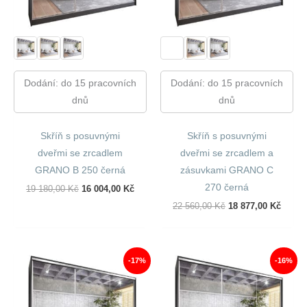
Dodání: do 15 pracovních
Dodání: do 15 pracovních
dnů
dnů
Skříň s posuvnými
Skříň s posuvnými
dveřmi se zrcadlem
dveřmi se zrcadlem a
GRANO B 250 černá
zásuvkami GRANO C
270 černá
Původní
Aktuální
19 180,00
Kč
16 004,00
Kč
Cena
Cena
Původní
Aktuál
22 560,00
Kč
18 877,00
Kč
Byla:
Je:
Cena
Cena
19
16
Byla:
Je:
180,00 Kč.
004,00 Kč.
22
18
560,00 Kč.
877,00
-17%
-16%