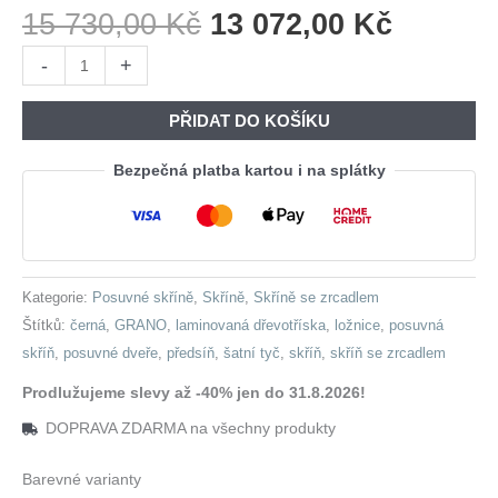
Původní
Aktuáln
15 730,00
Kč
13 072,00
Kč
Cena
Cena
Skříň
-
+
Byla:
Je:
s
15
13
posuvnými
PŘIDAT DO KOŠÍKU
730,00 Kč.
072,00 
dveřmi
se
Bezpečná platba kartou i na splátky
zrcadlem
GRANO
A
180
Kategorie:
Posuvné skříně
,
Skříně
,
Skříně se zrcadlem
černá
Štítků:
černá
,
GRANO
,
laminovaná dřevotříska
,
ložnice
,
posuvná
množství
skříň
,
posuvné dveře
,
předsíň
,
šatní tyč
,
skříň
,
skříň se zrcadlem
Prodlužujeme slevy až -40% jen do 31.8.2026!
DOPRAVA ZDARMA na všechny produkty
Barevné varianty