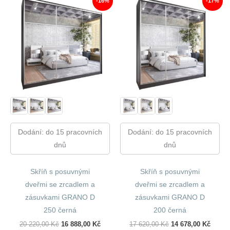
-16%
-17%
Dodání: do 15 pracovních
Dodání: do 15 pracovních
dnů
dnů
Skříň s posuvnými
Skříň s posuvnými
dveřmi se zrcadlem a
dveřmi se zrcadlem a
zásuvkami GRANO D
zásuvkami GRANO D
250 černá
200 černá
Původní
Aktuální
Původní
Aktuál
20 220,00
Kč
16 888,00
Kč
17 620,00
Kč
14 678,00
Kč