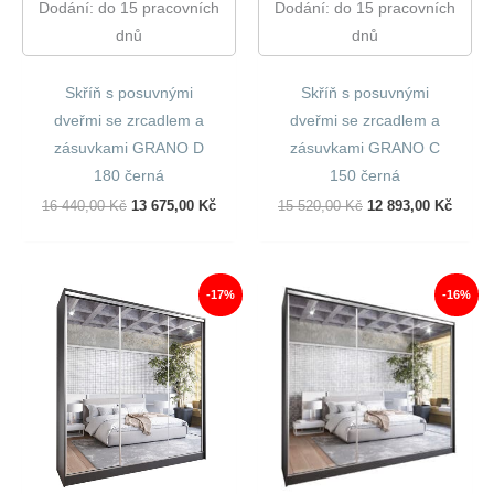
Dodání: do 15 pracovních
Dodání: do 15 pracovních
dnů
dnů
Skříň s posuvnými
Skříň s posuvnými
dveřmi se zrcadlem a
dveřmi se zrcadlem a
zásuvkami GRANO D
zásuvkami GRANO C
180 černá
150 černá
Původní
Aktuální
Původní
Aktuál
16 440,00
Kč
13 675,00
Kč
15 520,00
Kč
12 893,00
Kč
Cena
Cena
Cena
Cena
Byla:
Je:
Byla:
Je:
16
13
15
12
440,00 Kč.
675,00 Kč.
520,00 Kč.
893,00
-17%
-16%