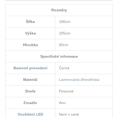
Rozměry
Šířka
180cm
Výška
205cm
Hloubka
60cm
Specifické informace
Barevné provedení
Černá
Materiál
Laminovaná dřevotříska
Dveře
Posuvné
Zrcadlo
Ano
Osvětlení LED
Není v ceně