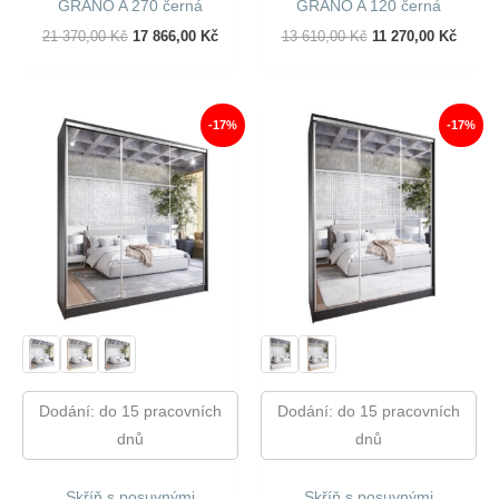
GRANO A 270 černá
GRANO A 120 černá
Původní
Aktuální
Původní
Aktuál
21 370,00
Kč
17 866,00
Kč
13 610,00
Kč
11 270,00
Kč
Cena
Cena
Cena
Cena
Byla:
Je:
Byla:
Je:
21
17
13
11
370,00 Kč.
866,00 Kč.
610,00 Kč.
270,00
-17%
-17%
Dodání: do 15 pracovních
Dodání: do 15 pracovních
dnů
dnů
Skříň s posuvnými
Skříň s posuvnými