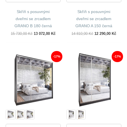
Skříň s posuvnými
Skříň s posuvnými
dveřmi se zrcadlem
dveřmi se zrcadlem
GRANO B 180 černá
GRANO A 150 černá
Původní
Aktuální
Původní
Aktuál
15 730,00
Kč
13 072,00
Kč
14 810,00
Kč
12 290,00
Kč
Cena
Cena
Cena
Cena
Byla:
Je:
Byla:
Je:
15
13
14
12
730,00 Kč.
072,00 Kč.
810,00 Kč.
290,00
-17%
-17%