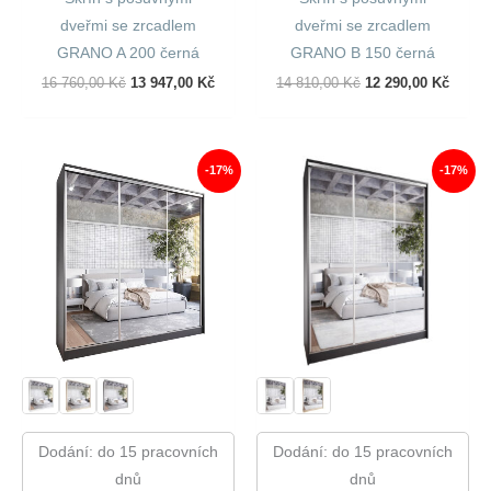
dveřmi se zrcadlem
dveřmi se zrcadlem
GRANO A 200 černá
GRANO B 150 černá
Původní
Aktuální
Původní
Aktuál
16 760,00
Kč
13 947,00
Kč
14 810,00
Kč
12 290,00
Kč
Cena
Cena
Cena
Cena
Byla:
Je:
Byla:
Je:
16
13
14
12
760,00 Kč.
947,00 Kč.
810,00 Kč.
290,00
-17%
-17%
Dodání: do 15 pracovních
Dodání: do 15 pracovních
dnů
dnů